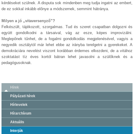
kérdéseket szülnek. A disputa sok mindenben meg tudja ingatni az embert,
de ez sokkal inkább előnye a módszernek, semmint hátránya.
Milyen a jó „vitaversenyző”?
Felkészült, tájékozott, szorgalmas. Tud és szeret csapatban dolgozni és
együtt gondolkodni a társaival, vág az esze, képes improvizálni.
Meglepőnek tűnhet, de a fogalmi gondolkodás megjelenésével, vagyis a
negyedik osztálytól már lehet ebbe az irányba terelgetni a gyerekeket. A
demokráciára nevelést viszont korábban érdemes elkezdeni, de a vitához
szoktatást tíz éves kortól bátran lehet javasolni a szülőknek és a
pedagógusoknak.
Hírek
Pályázati hírek
Hírlevelek
Hírarchívum
Aktuális
Interjúk