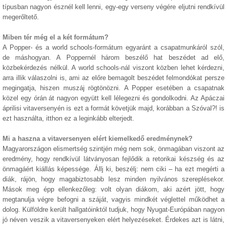
típusban nagyon észnél kell lenni, egy-egy verseny végére eljutni rendkívül
megerőltető.
Miben tér még el a két formátum?
A Popper- és a world schools-formátum egyaránt a csapatmunkáról szól,
de máshogyan. A Poppernél három beszélő hat beszédet ad elő,
közbekérdezés nélkül. A world schools-nál viszont közben lehet kérdezni,
arra illik válaszolni is, ami az előre bemagolt beszédet felmondókat persze
megingatja, hiszen muszáj rögtönözni. A Popper esetében a csapatnak
közel egy órán át nagyon együtt kell lélegezni és gondolkodni. Az Apáczai
áprilisi vitaversenyén is ezt a formát követjük majd, korábban a Szóval?! is
ezt használta, itthon ez a leginkább elterjedt.
Mi a haszna a vitaversenyen elért kiemelkedő eredménynek?
Magyarországon elismertség szintjén még nem sok, önmagában viszont az
eredmény, hogy rendkívül látványosan fejlődik a retorikai készség és az
önmagáért kiállás képessége. Állj ki, beszélj: nem ciki – ha ezt megérti a
diák, rájön, hogy magabiztosabb lesz minden nyilvános szereplésekor.
Mások meg épp ellenkezőleg: volt olyan diákom, aki azért jött, hogy
megtanulja végre befogni a száját, vagyis mindkét véglettel működhet a
dolog. Külföldre került hallgatóinktól tudjuk, hogy Nyugat-Európában nagyon
jó néven veszik a vitaversenyeken elért helyezéseket. Érdekes azt is látni,