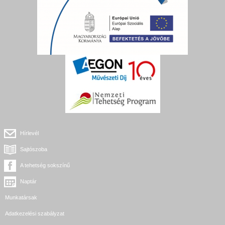
Hírlevél
Sajtószoba
A tehetség sokszínű
Naptár
Munkatársak
Adatkezelési szabályzat