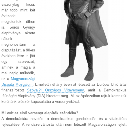
viszonylag kicsi,
már több mint két
évtizede
megjelentek itthon
is. Soros György
alapítványa akarta
nálunk
meghonosítani a
disputázást, a 90-es
években létre is jött
egy szervezet,
aminek a magja a
mai napig működik,
ez a
Magyarországi
Disputa Mozgalom
. Emellett néhány éven át létezett az Európai Unió által
finanszírozott
Szóval?! Országos Vitaverseny
, amit a Demokratikus
Ifjúságért Alapítvány (DIA) hirdetett meg. Mi az Apáczaiban rajtuk keresztül
kerültünk először kapcsolatba a versenyvitával.
Mi volt az első versenyt alapítók szándéka?
A demokráciára nevelés, a demokratikus gondolkodás és a vitakultúra
fejlesztése. A rendszerváltozás után nem létezett Magyarországon fejlett