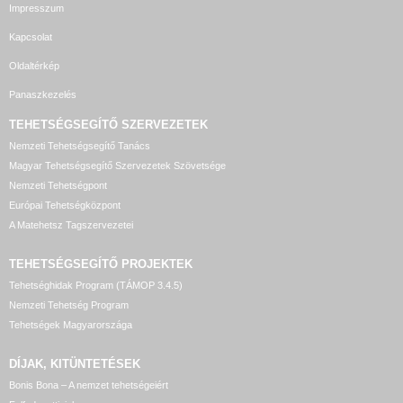
Impresszum
Kapcsolat
Oldaltérkép
Panaszkezelés
TEHETSÉGSEGÍTŐ SZERVEZETEK
Nemzeti Tehetségsegítő Tanács
Magyar Tehetségsegítő Szervezetek Szövetsége
Nemzeti Tehetségpont
Európai Tehetségközpont
A Matehetsz Tagszervezetei
TEHETSÉGSEGÍTŐ
PROJEKTEK
Tehetséghidak Program (TÁMOP 3.4.5)
Nemzeti Tehetség Program
Tehetségek Magyarországa
DÍJAK, KITÜNTETÉSEK
Bonis Bona – A nemzet tehetségeiért