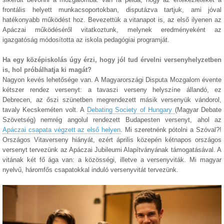
frontális helyett munkacsoportokban, disputázva tartjuk, ami jóval
hatékonyabb működést hoz. Bevezettük a vitanapot is, az első ilyenen az
Apáczai működéséről vitatkoztunk, melynek eredményeként az
igazgatóság módosította az iskola pedagógiai programját.
Ha egy középiskolás úgy érzi, hogy jól tud érvelni versenyhelyzetben
is, hol próbálhatja ki magát?
Nagyon kevés lehetősége van. A Magyarországi Disputa Mozgalom évente
kétszer rendez versenyt: a tavaszi verseny helyszíne állandó, ez
Debrecen, az őszi szünetben megrendezett másik versenyük vándorol,
tavaly Kecskeméten volt. A
Debating Society of Hungary
(Magyar Debate
Szövetség) nemrég angolul rendezett Budapesten versenyt, ahol az
Apáczai csapata végzett az első helyen
. Mi szeretnénk pótolni a Szóval?!
Országos Vitaverseny hiányát, ezért április közepén kétnapos országos
versenyt tervezünk az Apáczai Jubileumi Alapítványának támogatásával. A
vitának két fő ága van: a közösségi, illetve a versenyviták. Mi magyar
nyelvű, háromfős csapatokkal induló versenyvitát tervezünk.