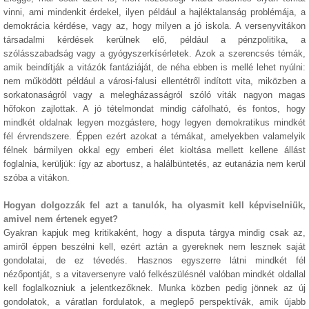
vinni, ami mindenkit érdekel, ilyen például a hajléktalanság problémája, a
demokrácia kérdése, vagy az, hogy milyen a jó iskola. A versenyvitákon
társadalmi kérdések kerülnek elő, például a pénzpolitika, a
szólásszabadság vagy a gyógyszerkísérletek. Azok a szerencsés témák,
amik beindítják a vitázók fantáziáját, de néha ebben is mellé lehet nyúlni:
nem működött például a városi-falusi ellentétről indított vita, miközben a
sorkatonaságról vagy a melegházasságról szóló viták nagyon magas
hőfokon zajlottak. A jó tételmondat mindig cáfolható, és fontos, hogy
mindkét oldalnak legyen mozgástere, hogy legyen demokratikus mindkét
fél érvrendszere. Éppen ezért azokat a témákat, amelyekben valamelyik
félnek bármilyen okkal egy emberi élet kioltása mellett kellene állást
foglalnia, kerüljük: így az abortusz, a halálbüntetés, az eutanázia nem kerül
szóba a vitákon.
Hogyan dolgozzák fel azt a tanulók, ha olyasmit kell képviselniük,
amivel nem értenek egyet?
Gyakran kapjuk meg kritikaként, hogy a disputa tárgya mindig csak az,
amiről éppen beszélni kell, ezért aztán a gyereknek nem lesznek saját
gondolatai, de ez tévedés. Hasznos egyszerre látni mindkét fél
nézőpontját, s a vitaversenyre való felkészülésnél valóban mindkét oldallal
kell foglalkozniuk a jelentkezőknek. Munka közben pedig jönnek az új
gondolatok, a váratlan fordulatok, a meglepő perspektívák, amik újabb