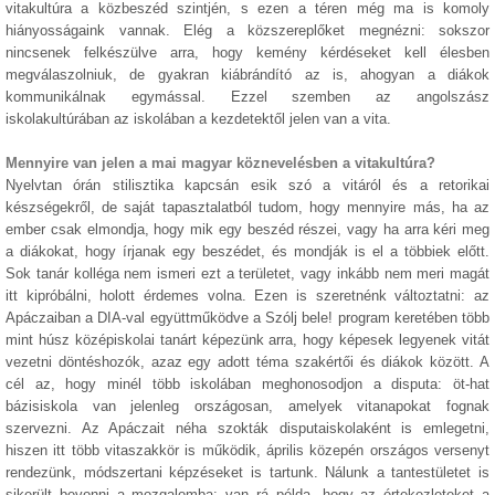
vitakultúra a közbeszéd szintjén, s ezen a téren még ma is komoly
hiányosságaink vannak. Elég a közszereplőket megnézni: sokszor
nincsenek felkészülve arra, hogy kemény kérdéseket kell élesben
megválaszolniuk, de gyakran kiábrándító az is, ahogyan a diákok
kommunikálnak egymással. Ezzel szemben az angolszász
iskolakultúrában az iskolában a kezdetektől jelen van a vita.
Mennyire van jelen a mai magyar köznevelésben a vitakultúra?
Nyelvtan órán stilisztika kapcsán esik szó a vitáról és a retorikai
készségekről, de saját tapasztalatból tudom, hogy mennyire más, ha az
ember csak elmondja, hogy mik egy beszéd részei, vagy ha arra kéri meg
a diákokat, hogy írjanak egy beszédet, és mondják is el a többiek előtt.
Sok tanár kolléga nem ismeri ezt a területet, vagy inkább nem meri magát
itt kipróbálni, holott érdemes volna. Ezen is szeretnénk változtatni: az
Apáczaiban a DIA-val együttműködve a Szólj bele! program keretében több
mint húsz középiskolai tanárt képezünk arra, hogy képesek legyenek vitát
vezetni döntéshozók, azaz egy adott téma szakértői és diákok között. A
cél az, hogy minél több iskolában meghonosodjon a disputa: öt-hat
bázisiskola van jelenleg országosan, amelyek vitanapokat fognak
szervezni. Az Apáczait néha szokták disputaiskolaként is emlegetni,
hiszen itt több vitaszakkör is működik, április közepén országos versenyt
rendezünk, módszertani képzéseket is tartunk. Nálunk a tantestületet is
sikerült bevonni a mozgalomba: van rá példa, hogy az értekezleteket a