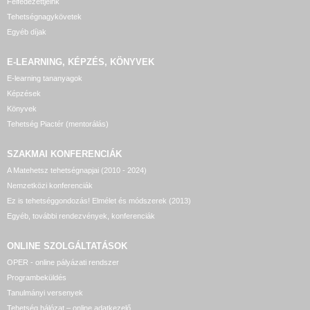
Felfedezettjeink
Tehetségnagykövetek
Egyéb díjak
E-LEARNING, KÉPZÉS, KÖNYVEK
E-learning tananyagok
Képzések
Könyvek
Tehetség Piactér (mentorálás)
SZAKMAI KONFERENCIÁK
A Matehetsz tehetségnapjai (2010 - 2024)
Nemzetközi konferenciák
Ez is tehetséggondozás! Elmélet és módszerek (2013)
Egyéb, további rendezvények, konferenciák
ONLINE SZOLGÁLTATÁSOK
OPER - online pályázati rendszer
Programbeküldés
Tanulmányi versenyek
Tehetség hálózat – online adatkezelő