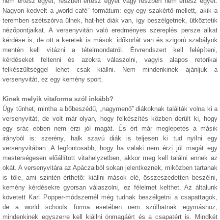
nem értesz egyet, részben értesz egyet vagy részben nem értesz egyet.
Nagyon kedvelt a „world café” formátum: egy-egy szakértő mellett, akik a
teremben szétszórva ülnek, hat-hét diák van, így beszélgetnek, ütköztetik
nézőpontjaikat. A versenyvitán való eredményes szereplés persze alkat
kérdése is, de ott a keretek is mások: időkorlát van és szigorú szabályok
mentén kell vitázni a tételmondatról. Érvrendszert kell felépíteni,
kérdéseket feltenni és azokra válaszolni, vagyis alapos retorikai
felkészültséggel lehet csak kiállni. Nem mindenkinek ajánljuk a
versenyvitát, ez egy kemény sport.
Kinek melyik vitaforma szól inkább?
Úgy tűnhet, mintha a bőbeszédű, „nagymenő” diákoknak találták volna ki a
versenyvitát, de volt már olyan, hogy felkészítés közben derült ki, hogy
egy srác ebben nem érzi jól magát. És ért már meglepetés a másik
irányból is: szerény, halk szavú diák is teljesen ki tud nyílni egy
versenyvitában. A legfontosabb, hogy ha valaki nem érzi jól magát egy
mesterségesen előállított vitahelyzetben, akkor meg kell találni ennek az
okát. A versenyvitára az Apáczaiból sokan jelentkeznek, miközben tartanak
is tőle, ami szintén érthető: kiállni mások elé, összeszedetten beszélni,
kemény kérdésekre gyorsan válaszolni, ez félelmet kelthet. Az általunk
követett Karl Popper-módszernél még tudnak beszélgetni a csapattagok,
de a world schools forma esetében nem szólhatnak egymáshoz,
mindenkinek egyszerre kell kiállni önmagáért és a csapatért is. Mindkét