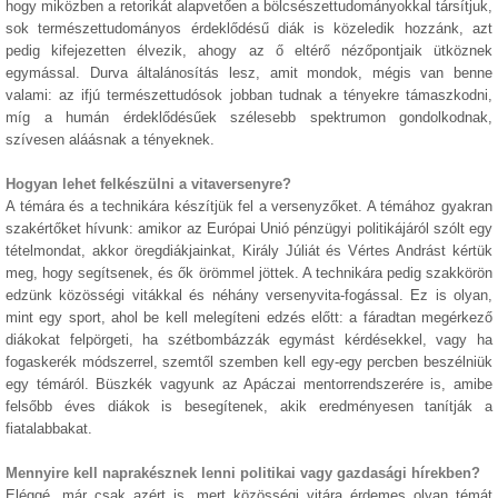
hogy miközben a retorikát alapvetően a bölcsészettudományokkal társítjuk,
sok természettudományos érdeklődésű diák is közeledik hozzánk, azt
pedig kifejezetten élvezik, ahogy az ő eltérő nézőpontjaik ütköznek
egymással. Durva általánosítás lesz, amit mondok, mégis van benne
valami: az ifjú természettudósok jobban tudnak a tényekre támaszkodni,
míg a humán érdeklődésűek szélesebb spektrumon gondolkodnak,
szívesen aláásnak a tényeknek.
Hogyan lehet felkészülni a vitaversenyre?
A témára és a technikára készítjük fel a versenyzőket. A témához gyakran
szakértőket hívunk: amikor az Európai Unió pénzügyi politikájáról szólt egy
tételmondat, akkor öregdiákjainkat, Király Júliát és Vértes Andrást kértük
meg, hogy segítsenek, és ők örömmel jöttek. A technikára pedig szakkörön
edzünk közösségi vitákkal és néhány versenyvita-fogással. Ez is olyan,
mint egy sport, ahol be kell melegíteni edzés előtt: a fáradtan megérkező
diákokat felpörgeti, ha szétbombázzák egymást kérdésekkel, vagy ha
fogaskerék módszerrel, szemtől szemben kell egy-egy percben beszélniük
egy témáról. Büszkék vagyunk az Apáczai mentorrendszerére is, amibe
felsőbb éves diákok is besegítenek, akik eredményesen tanítják a
fiatalabbakat.
Mennyire kell naprakésznek lenni politikai vagy gazdasági hírekben?
Eléggé, már csak azért is, mert közösségi vitára érdemes olyan témát