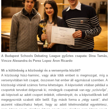
A Budapest Schools Debating League győztes csapata: Dina Tamás,
Vincze Alexandra és Perez Lopez Áron Ricardo
Mi a különbség a közösségi és a versenyvita között?
A közösségi húsz-harminc, vagy akár több embert is megmozgat, míg a
versenyvitában két csapat, összesen hat ember áll egymással szemben. A
közösségi vitánál számos forma lehetséges. A képviseleti vitában például a
csoportok terveket dolgoznak ki, mindegyik csapatnak van egy „szóvivője”,
aki képviseli az adott csoport érdekét, véleményét, és a képviselőknek kell
megegyezniük szabott időn belől. Egy másik forma a „négy sarok”, ahol
aszerint választhatsz helyet, hogy az adott tételmondattal egyetértesz,