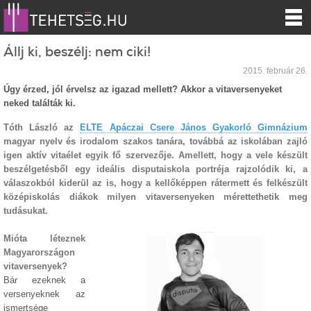
Állj ki, beszélj: nem ciki!
2015. február 26.
Úgy érzed, jól érvelsz az igazad mellett? Akkor a vitaversenyeket
neked találták ki.
Tóth László az
ELTE Apáczai Csere János Gyakorló Gimnázium
magyar nyelv és irodalom szakos tanára, továbbá az iskolában zajló
igen aktív vitaélet egyik fő szervezője. Amellett, hogy a vele készült
beszélgetésből egy ideális disputaiskola portréja rajzolódik ki, a
válaszokból kiderül az is, hogy a kellőképpen rátermett és felkészült
középiskolás diákok milyen vitaversenyeken mérettethetik meg
tudásukat.
Mióta léteznek
Magyarországon
vitaversenyek?
Bár ezeknek a
versenyeknek az
ismertsége