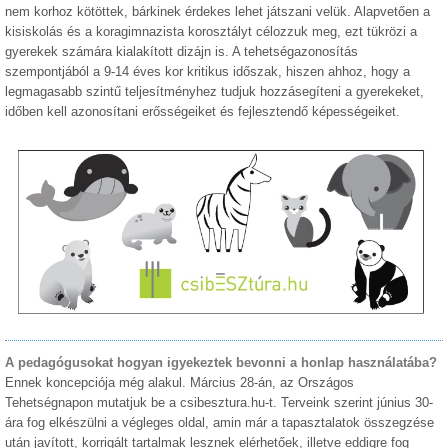
nem korhoz kötöttek, bárkinek érdekes lehet játszani velük. Alapvetően a
kisiskolás és a koragimnazista korosztályt célozzuk meg, ezt tükrözi a
gyerekek számára kialakított dizájn is. A tehetségazonosítás
szempontjából a 9-14 éves kor kritikus időszak, hiszen ahhoz, hogy a
legmagasabb szintű teljesítményhez tudjuk hozzásegíteni a gyerekeket,
időben kell azonosítani erősségeiket és fejlesztendő képességeiket.
A pedagógusokat hogyan igyekeztek bevonni a honlap használatába?
Ennek koncepciója még alakul. Március 28-án, az Országos
Tehetségnapon mutatjuk be a csibesztura.hu-t. Terveink szerint június 30-
ára fog elkészülni a végleges oldal, amin már a tapasztalatok összegzése
után javított, korrigált tartalmak lesznek elérhetőek, illetve eddigre fog