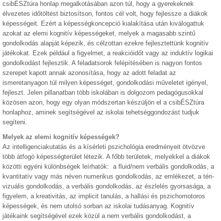
csibÉSZtúra honlap megalkotásában azon túl, hogy a gyerekeknek
élvezetes időtöltést biztosítson, fontos cél volt, hogy fejlessze a diákok
képességeit. Ezért a képességkoncepció kialakítása után kiválogattuk
azokat az elemi kognitív képességeket, melyek a magasabb szintű
gondolkodás alapját képezik, és célzottan ezekre fejlesztettünk kognitív
játékokat. Ezek például a figyelmet, a reakcióidőt vagy az induktív logikai
gondolkodást fejlesztik. A feladatsorok felépítésében is nagyon fontos
szerepet kapott annak azonosítása, hogy az adott feladat az
ismeretanyagon túl milyen képességet, gondolkodási műveletet igényel,
fejleszt. Jelen pillanatban több iskolában is dolgozom pedagógusokkal
közösen azon, hogy egy olyan módszertan készüljön el a csibÉSZtúra
honlaphoz, aminek segítségével az iskolai tehetséggondozást tudjuk
segíteni.
Melyek az elemi kognitív képességek?
Az intelligenciakutatás és a kísérleti pszichológia eredményeit ötvözve
több átfogó képességterület létezik. A főbb területek, melyekkel a diákok
közötti egyéni különbségek leírhatók: a fluid/nem verbális gondolkodás, a
kvantitatív vagy más néven numerikus gondolkodás, az emlékezet, a téri-
vizuális gondolkodás, a verbális gondolkodás, az észlelés gyorsasága, a
figyelem, a kreativitás, az implicit tanulás, a hallási és pszichomotoros
képességek, és nem utolsó sorban az iskolai tudásanyag. Kognitív
játékaink segítségével ezek közül a nem verbális gondolkodást, a