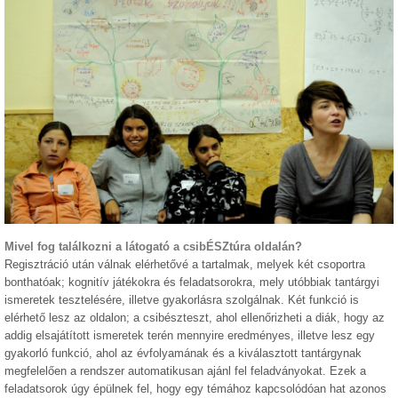
Mivel fog találkozni a látogató a csibÉSZtúra oldalán?
Regisztráció után válnak elérhetővé a tartalmak, melyek két csoportra
bonthatóak; kognitív játékokra és feladatsorokra, mely utóbbiak tantárgyi
ismeretek tesztelésére, illetve gyakorlásra szolgálnak. Két funkció is
elérhető lesz az oldalon; a csibészteszt, ahol ellenőrizheti a diák, hogy az
addig elsajátított ismeretek terén mennyire eredményes, illetve lesz egy
gyakorló funkció, ahol az évfolyamának és a kiválasztott tantárgynak
megfelelően a rendszer automatikusan ajánl fel feladványokat. Ezek a
feladatsorok úgy épülnek fel, hogy egy témához kapcsolódóan hat azonos