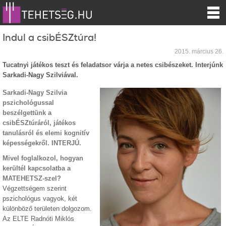
Indul a csibÉSZtúra!
2015. március 26.
Tucatnyi játékos teszt és feladatsor várja a netes csibészeket. Interjúnk
Sarkadi-Nagy Szilviával.
Sarkadi-Nagy Szilvia
pszichológussal
beszélgettünk a
csibÉSZtúráról, játékos
tanulásról és elemi kognitív
képességekről. INTERJÚ.
Mivel foglalkozol, hogyan
kerültél kapcsolatba a
MATEHETSZ-szel?
Végzettségem szerint
pszichológus vagyok, két
különböző területen dolgozom.
Az ELTE Radnóti Miklós