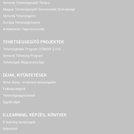
Nemzeti Tehetségsegítő Tanács
Magyar Tehetségsegítő Szervezetek Szövetsége
Nemzeti Tehetségpont
Európai Tehetségközpont
A Matehetsz Tagszervezetei
TEHETSÉGSEGÍTŐ
PROJEKTEK
Tehetséghidak Program (TÁMOP 3.4.5)
Nemzeti Tehetség Program
Tehetségek Magyarországa
DÍJAK, KITÜNTETÉSEK
Bonis Bona – A nemzet tehetségeiért
Felfedezettjeink
Tehetségnagykövetek
Egyéb díjak
E-LEARNING, KÉPZÉS, KÖNYVEK
E-learning tananyagok
Képzések