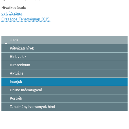
Hivatkozások:
csibÉSZtúra
Országos Tehetségnap 2015.
Hírek
Pályázati hírek
Hírlevelek
Hírarchívum
Aktuális
Interjúk
Online médiafigyelő
Portrék
Tanulmányi versenyek hírei