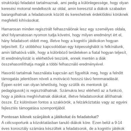
struktúrájú feladatot tartalmaznak, ami pedig a különlegessége, hogy olyan
keresési motorral rendelkezik az oldal, amin keresztül a diákok szabadon
barangolhatnak a feladatsorok között és kereshetnek érdeklődési körüknek
megfelelő kihívásokat.
Hamarosan minden regisztrált felhasználónak lesz egy személyes oldala,
ahol folyamatosan nyomon tudja követni, hogy milyen eredményt ért el,
hány feladatsort oldott meg, illetve hogy a kognitív játékokon hogyan
teljesített. Ez utóbbihoz kapcsolódóan egy képességhálót is felkínálunk,
amin láthatóvá válik, hogy a különböző területeken a fiatal hogyan teljesít,
itt eredménylistát is elérhetővé teszünk, ennek mentén a diák
összehasonlíthatja magát a többi felhasználó eredményével.
Hasonló tartalmak használata kapcsán azt figyeltük meg, hogy a felnőtt
támogatás jelentősen növeli a motiváció hosszú távú fennmaradását.
Éppen ezért van olyan lehetőség, hogy szülők és mentorok (pl.
pedagógusok) is regisztrálhatnak. Számukra lesz elérhető az a funkció,
hogy a játékra meghívhatnak diákokat, illetve feladatsorokat állíthatnak
össze. Ez különösen fontos a szakkörök, a felzárkóztatás vagy az egyéni
fejlesztés támogatása szempontjából.
Pontosan kiknek szánjátok a játékokat és feladatokat?
A célcsoportunk a közoktatásban tanuló diákok köre. Ezen belül a 9-14
éves korosztály számára készültek a feladatsorok, de a kognitív játékok