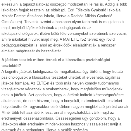
elkészülni a tapasztalatokat összegző módszertani leírás is. Addig is több
iskolában fogjuk tesztelni az oldalt (pl. Egri Főiskola Gyakorló Iskolája,
Molnár Ferenc Általános Iskola, illetve a Radnóti Miklós Gyakorló
Gimnázium). Terveink szerint a honlapon olyan tartalmak is megjelennek
majd, melyből tájékozódhatnak a pedagógusok és az
iskolapszichológusok, illetve különféle versenyeket szeretnénk szervezni,
amire iskolákat hívunk majd meg. A MATEHETSZ tervez egy rövid
pedagógusképzést is, ahol az érdeklődők elsajátíthatják a rendszer
elméleti mögöttesét és használatát.
A játékos tesztek miben térnek el a klasszikus pszichológiai
tesztektől?
A kognitív játékok kidolgozása és megalkotása úgy történt, hogy kutató
pszichológusok a klasszikus teszteket ültették át élvezhető, izgalmas,
játékos formába. Az ELTE-n és több más helyen komoly tudományos
vizsgálatokat végeznek a szakemberek, hogy megfelelően működjenek
ezek a játékok. Azt gondolom, hogy a játékok indirekt képességmérésre
alkalmasak, de nem hiszem, hogy a bonyolult, sztenderdizált teszteket
helyettesítenék, ugyanakkor első körben nagyon megbízható jelzést adnak.
Minél több felhasználónk lesz, annál megbízhatóbbá válik majd az
eredmények összehasonlítása. Összeségében úgy gondolom, hogy a
játékokon elért eredmény mindenképpen hasznos visszajelzést nyújt a
gyermek és a pedagógus, illetve a szülők számára.