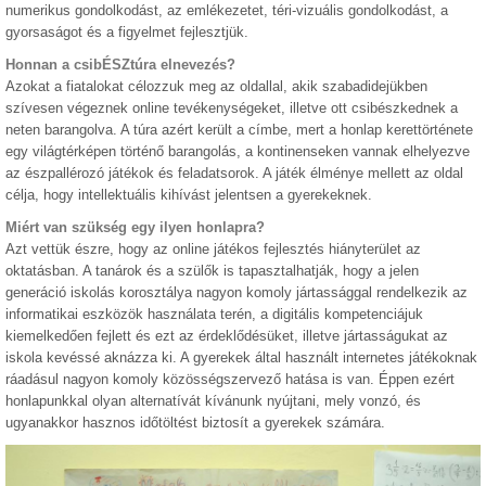
numerikus gondolkodást, az emlékezetet, téri-vizuális gondolkodást, a
gyorsaságot és a figyelmet fejlesztjük.
Honnan a csibÉSZtúra elnevezés?
Azokat a fiatalokat célozzuk meg az oldallal, akik szabadidejükben
szívesen végeznek online tevékenységeket, illetve ott csibészkednek a
neten barangolva. A túra azért került a címbe, mert a honlap kerettörténete
egy világtérképen történő barangolás, a kontinenseken vannak elhelyezve
az észpallérozó játékok és feladatsorok. A játék élménye mellett az oldal
célja, hogy intellektuális kihívást jelentsen a gyerekeknek.
Miért van szükség egy ilyen honlapra?
Azt vettük észre, hogy az online játékos fejlesztés hiányterület az
oktatásban. A tanárok és a szülők is tapasztalhatják, hogy a jelen
generáció iskolás korosztálya nagyon komoly jártassággal rendelkezik az
informatikai eszközök használata terén, a digitális kompetenciájuk
kiemelkedően fejlett és ezt az érdeklődésüket, illetve jártasságukat az
iskola kevéssé aknázza ki. A gyerekek által használt internetes játékoknak
ráadásul nagyon komoly közösségszervező hatása is van. Éppen ezért
honlapunkkal olyan alternatívát kívánunk nyújtani, mely vonzó, és
ugyanakkor hasznos időtöltést biztosít a gyerekek számára.