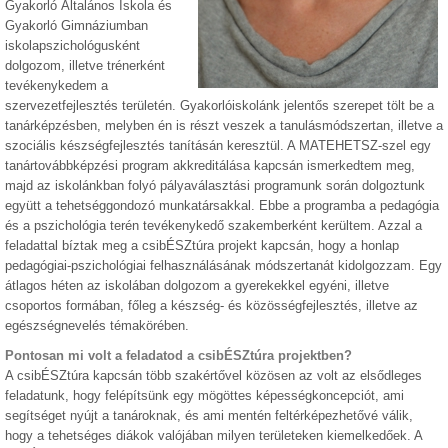
Gyakorló Általános Iskola és
Gyakorló Gimnáziumban
iskolapszichológusként
dolgozom, illetve trénerként
tevékenykedem a
szervezetfejlesztés területén. Gyakorlóiskolánk jelentős szerepet tölt be a
tanárképzésben, melyben én is részt veszek a tanulásmódszertan, illetve a
szociális készségfejlesztés tanításán keresztül. A MATEHETSZ-szel egy
tanártovábbképzési program akkreditálása kapcsán ismerkedtem meg,
majd az iskolánkban folyó pályaválasztási programunk során dolgoztunk
együtt a tehetséggondozó munkatársakkal. Ebbe a programba a pedagógia
és a pszichológia terén tevékenykedő szakemberként kerültem. Azzal a
feladattal bíztak meg a csibÉSZtúra projekt kapcsán, hogy a honlap
pedagógiai-pszichológiai felhasználásának módszertanát kidolgozzam. Egy
átlagos héten az iskolában dolgozom a gyerekekkel egyéni, illetve
csoportos formában, főleg a készség- és közösségfejlesztés, illetve az
egészségnevelés témakörében.
Pontosan mi volt a feladatod a csibÉSZtúra projektben?
A csibÉSZtúra kapcsán több szakértővel közösen az volt az elsődleges
feladatunk, hogy felépítsünk egy mögöttes képességkoncepciót, ami
segítséget nyújt a tanároknak, és ami mentén feltérképezhetővé válik,
hogy a tehetséges diákok valójában milyen területeken kiemelkedőek. A