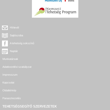
Hírlevél
Sajtószoba
A tehetség sokszínű
Naptár
Munkatársak
Adatkezelési szabályzat
Impresszum
Kapcsolat
Oldaltérkép
Panaszkezelés
TEHETSÉGSEGÍTŐ SZERVEZETEK