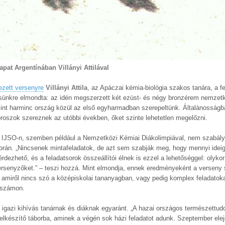
pat Argentínában Villányi Attilával
zett versenyre
Villányi Attila
, az Apáczai kémia-biológia szakos tanára, a f
rdésünkre elmondta: az idén megszerzett két ezüst- és négy bronzérem nemzet
mint harminc ország közül az első egyharmadban szerepeltünk. Általánosságb
oroszok szereznek az utóbbi években, őket szinte lehetetlen megelőzni.
 az IJSO-n, szemben például a Nemzetközi Kémiai Diákolimpiával, nem szabál
orán. „Nincsenek mintafeladatok, de azt sem szabják meg, hogy mennyi idei
érdezhető, és a feladatsorok összeállítói élnek is ezzel a lehetőséggel: olyk
versenyzőket.” – teszi hozzá. Mint elmondja, ennek eredményeként a verseny 
amiről nincs szó a középiskolai tananyagban, vagy pedig komplex feladatoka
t számon.
g igazi kihívás tanárnak és diáknak egyaránt. „A hazai országos természett
felkészítő táborba, aminek a végén sok házi feladatot adunk. Szeptember ele