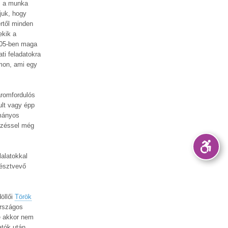
t, a munka
juk, hogy
rtől minden
ekik a
2005-ben maga
ti feladatokra
ámon, ami egy
háromfordulós
ult vagy épp
ományos
épzéssel még
lalatokkal
 résztvevő
öllői
Török
Országos
de akkor nem
atók után