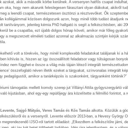
uk azokat, akik a második körbe kerülnek. A versenyen hatfős csapat indulha
zám oka, hogy nem akarunk feleslegesen fárasztani olyan diákokat, akikről tud
 meg a leendő csapat, természetesen ösztönzi a résztvevőket. Ők szeptembe
tán
kollégáimmal közösen dolgozunk azon, hogy minél több tudást átadjunk n
olt tanítványom, jelenleg kémia PhD hallgató is segít a felkészítésben, aki 
 kerül be a csapatba, ezt újabb dolgos hónap követi, amikor már főleg gyakorla
hogy a megszerzett elméleti tudást azonnal az alkalmazás szintjén kérjük sz
ila.
zékelhető volt a törekvés, hogy minél komplexebb feladatokat találjanak ki a 
en kihívás is, hiszen az így összeállított feladatsor vagy túlságosan bonyol
indez nem függhet-e össze a világ más tájain létező integrált természettud
cience’ összefoglaló néven illetik ezeket a tárgyakat, színvonalas integrált k
egy pedagógustól, amikor a tanárképzés is szakonként, tárgyanként történik?”
tériumi támogatás mellett komoly szerep jut Villányi Attila gyógyszergyártó vál
való kijutásban, ahol egy-egy repülőjegy ára közelítette a félmillió forintot, a
i Levente, Sajgó Mátyás, Veres Tamás
és
Kós Tamás
alkotta. Közülük a göd
 felkészülésről és a versenyről. Levente először 2013-ban, a Hevesy György 
an megrendezendő IJSO-ról tartott előadást: „Elkezdtem a felkészítőre járni, 
 igen, aki így két hetet tölthetett Indiában. Idén újra jelentkeztem, és a válog