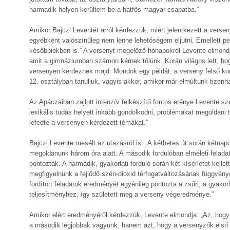
harmadik helyen kerültem be a hatfős magyar csapatba.”
Amikor Bajczi Leventét arról kérdezzük, miért jelentkezett a versen
egyébként valószínűleg nem lenne lehetőségem eljutni. Emellett p
későbbiekben is.” A versenyt megelőző hónapokról Levente elmondja
amit a gimnáziumban számon kérnek tőlünk. Korán világos lett, hog
versenyen kérdeznek majd. Mondok egy példát: a verseny felső ko
12. osztályban tanuljuk, vagyis akkor, amikor már elmúltunk tizen
Az Apáczaiban zajlott intenzív felkészítő fontos erénye Levente sze
lexikális tudás helyett inkább gondolkodni, problémákat megoldani t
lefedte a versenyen kérdezett témákat.”
Bajczi Levente mesélt az utazásról is: „A kéthetes út során kétnapon
megoldanunk három óra alatt. A második fordulóban elméleti felad
pontozták. A harmadik, gyakorlati forduló során két kísérletet kelle
megfigyelnünk a fejlődő szén-dioxid térfogatváltozásának függvényé
fordított feladatok eredményét egyénileg pontozta a zsűri, a gya
teljesítményhez, így született meg a verseny végeredménye.”
Amikor elért eredményéről kérdezzük, Levente elmondja: „Az, hogy
a második legjobbak vagyunk, hanem azt, hogy a versenyzők első t