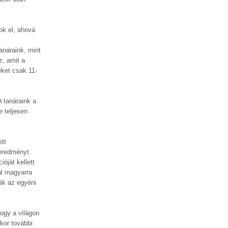
ok el, ahová
anáraink, mint
z, amit a
ket csak 11-
A tanáraink a
e teljesen
ett
geredményt
óját kellett
al magyarra
ák az egyéni
ogy a világon
kor további