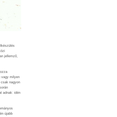
elkészülés
közi
an jellemző,
yozza
g vagy milyen
or csak nagyon
során
t adnak: idén
udományos
jén újabb