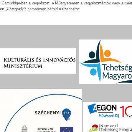
 fel: Cambridge-ben a vegyészet, a Műegyetemen a vegyészmérnök vagy a mér
en „kiöregszik”: hamarosan betölti a tizenhatot.