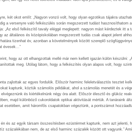
yre, két okot említ: „Nagyon vonzó volt, hogy olyan egzotikus tájakra utazhat
edig a versenyre való felkészülés során megszerzett tudást hasznosíthatom a
: „Az első felkészítő tavaly eléggé meglepett: nagyon mást kérdeztek itt a t
y az általános és középiskolában megszerzett tudás csak alapot jelent ahho
rhatára tizenhat év, azonban a követelmények között szereplő szögfüggvénye
hat évesek…”
rint, hogy az ott elhangzottak mellé már nem kellett igazán külön készülni: „
anítottak meg. Utólag látom, hogy a felkészítés olyan alapos volt, hogy szint
ta zajlottak az egyes fordulók. Először harminc feleletválasztós tesztet kell
atokat kaptunk, köztük számolós példákat, ahol a számolás menetét és a vé
tt elvégeznünk és kiértékelnünk négy óra alatt. Először élesztő és glükóz reakci
ben, majd különböző cukoroldatok optikai aktivitását mértük. A tanáraink ált
korlat esetében, amit háromfős csapatokban végeztünk, a pontszámot hozzáadt
 én és az egyik társam összesítésben ezüstérmet kaptunk, nem azt jelenti, h
íz százalékában nem, de az első harminc százalék között ott vagyunk.” Ami