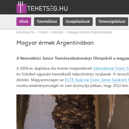
Hírek
Tutorhálózat
Szolgáltatások
Tehetséghálózat
tehetseg.hu
Hírek
Interjúk
Magyar érmek Argentínában
Magyar érmek Argentínában
A Nemzetközi Junior Természettudományi Olimpiáról a magyar 
A 2004-es alapítása óta évente megrendezett
International Junior
és fizikából egyaránt kiemelkedő teljesítményt nyújtanak. A nevező
döntőre. Magyarországon az
ELTE Apáczai Csere János Gyakorló
munka eredményességét mi sem bizonyítja jobban, hogy 2012-ben 