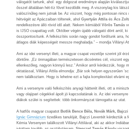
válogatót tartunk, ahol egy dolgozat eredménye alapján kiválasztj
ősszel általában hét-tíz fővel kezdődik meg. A viszonylag kis láts
valószínűleg nem jutnak be. Az viszont, hogy még pontosan nincs
hétvégét az Apáczaiban töltenek, ahol
Gyertyán Attila
és
Ács Zol
rendelkezésre álló rövid idő alatt. Nekem kémiából
Vörös Tamás
v
is IJSO csapattag volt. Október végén újabb válogató dönt arról, ki
összpontosítunk. A felkészítés során nagy gondot fordítunk arra, 
átlagos diák képességeit messze meghaladja.” – mondja Villányi Att
Ami az idei versenyt illeti, a magyar csapat vezetője szerint jól ér
döntőre. „Ez önmagában természetesen dicséretes cél, viszont egyb
ellenkezőleg, nagyon könnyű lesz.” Amikor arról kérdezzük, hogy m
oktatással, Villányi Attila elmondja: „Bár sok helyen egyszerűen ’s
nem találkoztam. Hogy is lehetne ezt a fajta komplexitást elvárni 
Ami a versenyre való felkészítés anyagi hátterét illeti, ott a minisz
vagy olajipari cégekkel ápolt jó kapcsolatának is. Az idei versenyre 
diákok szülei is segítettek: több önkormányzat támogatta az utat.
A hatfős magyar csapatot
Botlik Bence Béla, Novák Márk, Bajcz
Ignác Gimnázium
tizedikes tanulóját, Bajczi Leventét kérdeztük a
Kémia Versenyen találkozott Villányi Attilával, aki az akkor Indiáb
jutottam tovább, az osztálytársam,
Stenczel Tamás Károly
viszont