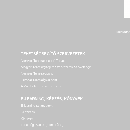
Munkatár
TEHETSÉGSEGÍTŐ SZERVEZETEK
Nemzeti Tehetségsegítő Tanács
Magyar Tehetségsegítő Szervezetek Szövetsége
Nemzeti Tehetségpont
Európai Tehetségközpont
A Matehetsz Tagszervezetei
E-LEARNING, KÉPZÉS, KÖNYVEK
E-learning tananyagok
Képzések
Könyvek
Tehetség Piactér (mentorálás)