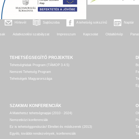
Hírlevél
Sajtószoba
A tehetség sokszínű
Naptár
sak
Adatkezelési szabályzat
Impresszum
Kapcsolat
Oldaltérkép
Pana
TEHETSÉGSEGÍTŐ
PROJEKTEK
D
Tehetséghidak Program (TÁMOP 3.4.5)
Bo
Nemzeti Tehetség Program
Fe
Tehetségek Magyarországa
T
Eg
SZAKMAI KONFERENCIÁK
O
A Matehetsz tehetségnapjai (2010 - 2024)
OP
Nemzetközi konferenciák
P
Ez is tehetséggondozás! Elmélet és módszerek (2013)
T
Egyéb, további rendezvények, konferenciák
Te