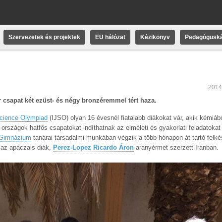
Szervezetek és projektek
EU hálózat
Kézikönyv
Pedagóguská
2014
csapat két ezüst- és négy bronzéremmel tért haza.
 Science Olympiad
(IJSO) olyan 16 évesnél fiatalabb diákokat vár, akik kémiábó
 országok hatfős csapatokat indíthatnak az elméleti és gyakorlati feladatokat
 Gimnázium
tanárai társadalmi munkában végzik a több hónapon át tartó felkés
az apáczais diák,
Perez-Lopez Ricardo Áron
aranyérmet szerzett Iránban.