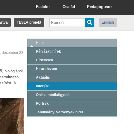
Fiatalok
Család
Pedagógusok
rtya
TESLA projekt
English
Hírek
Pályázati hírek
. december 22.
Hírlevelek
Hírarchívum
l, biológiából
 tartalmazó
Aktuális
zítést. A
Interjúk
Online médiafigyelő
Portrék
Tanulmányi versenyek hírei