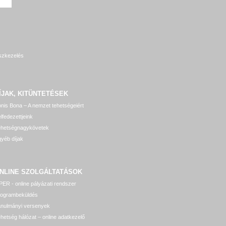
szkezelés
ÍJAK, KITÜNTETÉSEK
nis Bona – A nemzet tehetségeiért
lfedezettjeink
ehetségnagykövetek
yéb díjak
NLINE SZOLGÁLTATÁSOK
ER - online pályázati rendszer
rogrambeküldés
anulmányi versenyek
hetség hálózat – online adatkezelő