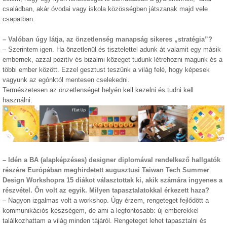
családban, akár óvodai vagy iskola közösségben játszanak majd vele
csapatban.
– Valóban úgy látja, az önzetlenség manapság sikeres „stratégia”?
– Szerintem igen. Ha önzetlenül és tisztelettel adunk át valamit egy másik
embernek, azzal pozitív és bizalmi közeget tudunk létrehozni magunk és a
többi ember között. Ezzel gesztust teszünk a világ felé, hogy képesek
vagyunk az egónktól mentesen cselekedni.
Természetesen az önzetlenséget helyén kell kezelni és tudni kell
használni.
– Idén a BA (alapképzéses) designer diplomával rendelkező hallgatók
részére Európában meghirdetett augusztusi Taiwan Tech Summer
Design Workshopra 15 diákot választottak ki, akik számára ingyenes a
részvétel. Ön volt az egyik. Milyen tapasztalatokkal érkezett haza?
– Nagyon izgalmas volt a workshop. Úgy érzem, rengeteget fejlődött a
kommunikációs készségem, de ami a legfontosabb: új emberekkel
találkozhattam a világ minden tájáról. Rengeteget lehet tapasztalni és