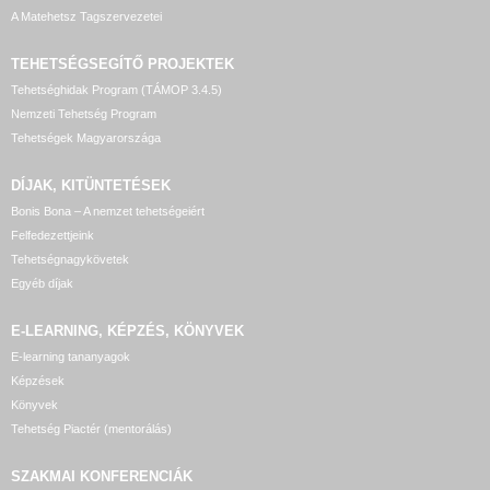
A Matehetsz Tagszervezetei
TEHETSÉGSEGÍTŐ
PROJEKTEK
Tehetséghidak Program (TÁMOP 3.4.5)
Nemzeti Tehetség Program
Tehetségek Magyarországa
DÍJAK, KITÜNTETÉSEK
Bonis Bona – A nemzet tehetségeiért
Felfedezettjeink
Tehetségnagykövetek
Egyéb díjak
E-LEARNING, KÉPZÉS, KÖNYVEK
E-learning tananyagok
Képzések
Könyvek
Tehetség Piactér (mentorálás)
SZAKMAI KONFERENCIÁK