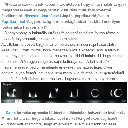
– Alkotásai szokatlanok abban a tekintetben, hogy a használati tárgyak
megtervezésében egy-egy terület kulturális múltját is szeretné
felvillantani.
Nissyoku-lámpájával
Japán, paprika-őrlőjével, a
Paprikummal
Magyarország formai világát idézi fel. Miért érzi ilyen
fontosnak a hagyományt?
– A hagyomány, a kulturális értékek feldolgozása nálam fontos része a
tervezői folyamatnak, ez alapoz meg mindent.
Az általam tervezett tárgyak az embereknek, mindennapi használatra
készülnek. Ezért fontos, hogy megértsem azt a közeget, ahol a tárgyat
majd ténylegesen alkalmazzák, használják. Abból indulok ki, hogy minden
embernek külön egyénisége és saját kultúrája van, Adott kultúrák
megismerésével pedig maradandó értékeket hozhatunk létre. Olyan
designt, olyan formát, ami soha nem megy ki a divatból; akár generációról-
generációra öröklődhet, mert múltunk, hagyományunk egy-egy darabja.
–
Kálha
terméke aprócska fűtőtest a kilátástalan helyzetben lévőknek.
Mi indította arra, hogy a lakás, fedél nélkül tengődőkön segítsen?
– Fontos volt számomra, hogy az egyetemi éveim alatt több tervezési