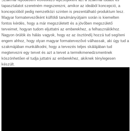
tapasztalatot szeretném megszerezni, amikor az ideából koncepció, a
koncepcióból pedig nemzetközi szinten is prezentálható produktum lesz.
Magyar formatervezőként külföldi tanulmányútjaim során is kiemelten
fontos kérdés, hogy a már megszületett és a jövőben megszülető
terveimet, hogyan tudom eljuttatni az emberekhez, a felhasználókhoz.
Nagyon örülök és hálás vagyok, hogy ez az ösztöndíj hozzá tud segíteni
engem ahhoz, hogy olyan magyar formatervezővé válhassak, aki úgy tud a
szakmájában munkálkodni, hogy a tervezés teljes skálájában tud
megtervezni egy tervet és azt a tervet a termékmenedzsmentnek
köszönhetően el tudja juttatni az emberekhez, akiknek ténylegesen
készült.