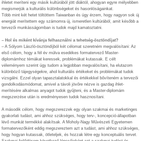
ihletet meríteni egy másik kultúrából jött diáktól, ahogyan egyre mélyebben
megismerjük a kulturális különbségeket és hasonlóságainkat.
Több mint két hetet töltöttem Taiwanban és úgy érzem, hogy nagyon sok új
energiát merítettem egy számomra új, ismeretlen kultúrából, amit később a
tervezői munkásságomban is tudok majd kamatoztatni.
– Hol és miként kívánja felhasználni a tehetség-ösztöndíjat?
– A Sólyom László-ösztöndíjból két célomat szeretném megvalósítani: Az
első célom, hogy a fél év múlva esedékes formatervező Master-
diplomámhoz témákat keressek, problémákat kutassak. E célt
véleményem szerint úgy tudom a legjobban megvalósítani, ha elutazom
különböző tájegységekre, ahol kulturális értékeket és problémákat tudok
vizsgálni. Ezzel olyan tapasztalatokkal és értékekkel bővíteném a tervezői
gondolkodásmódomat, amivel a távoli jövőre nézve is gazdag ihlet-
merítésére alkalmas anyagot tudok gyűjteni, és a Master-diplomám
megszerzése után is eredményesen tudok hasznosítani.
A második célom, hogy megszerezzek egy olyan szakmai és marketinges
gyakorlati tudást, ami ahhoz szükséges, hogy terv-, koncepció-állapotban
lévő munkát termékké alakítsak. A Moholy-Nagy Művészeti Egyetemen
formatervezőként eddig megszereztem azt a tudást, ami ahhoz szükséges,
hogy hogyan kutassak, ötleteljek, és hozzak létre egy konceptuális tervet.
Szakmai fejlődésem következő lépcsőjeként azt a szakmai tudást és