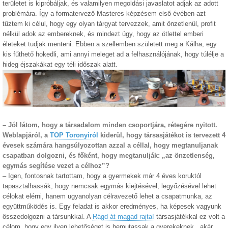
területet is kipróbáljak, és valamilyen megoldási javaslatot adjak az adott
problémára. Így a formatervező Masteres képzésem első évében azt
tűztem ki célul, hogy egy olyan tárgyat tervezzek, amit önzetlenül, profit
nélkül adok az embereknek, és mindezt úgy, hogy az ötlettel emberi
életeket tudjak menteni. Ebben a szellemben született meg a Kálha, egy
kis fűthető hokedli, ami annyi meleget ad a felhasználójának, hogy túlélje a
hideg éjszakákat egy téli időszak alatt.
– Jól látom, hogy a társadalom minden csoportjára, rétegére nyitott.
Weblapjáról, a
TOP Toronyiról
kiderül, hogy társasjátékot is tervezett 4
évesek számára hangsúlyozottan azzal a céllal, hogy megtanuljanak
csapatban dolgozni, és főként, hogy megtanulják: „az önzetlenség,
egymás segítése vezet a célhoz”?
– Igen, fontosnak tartottam, hogy a gyermekek már 4 éves koruktól
tapasztalhassák, hogy nemcsak egymás kiejtésével, legyőzésével lehet
célokat elérni, hanem ugyanolyan célravezető lehet a csapatmunka, az
együttműködés is. Egy feladat is akkor eredményes, ha képesek vagyunk
összedolgozni a társunkkal. A
Rágd át magad rajta!
társasjátékkal ez volt a
célom, hogy egy ilyen lehetőséget is bemutassak a gyerekeknek, akár