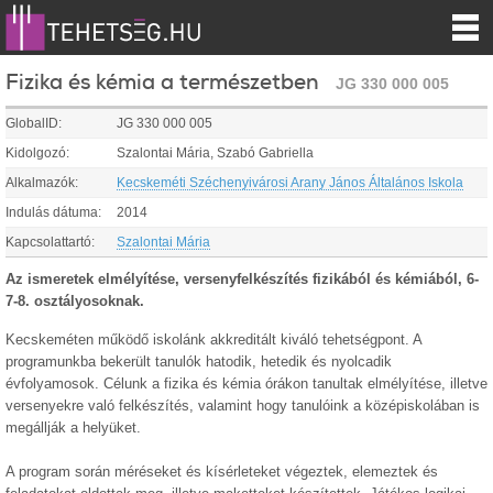
Fizika és kémia a természetben
JG 330 000 005
GlobalID:
JG 330 000 005
Kidolgozó:
Szalontai Mária, Szabó Gabriella
Alkalmazók:
Kecskeméti Széchenyivárosi Arany János Általános Iskola
Indulás dátuma:
2014
Kapcsolattartó:
Szalontai Mária
Az ismeretek elmélyítése, versenyfelkészítés fizikából és kémiából, 6-
7-8. osztályosoknak.
Kecskeméten működő iskolánk akkreditált kiváló tehetségpont. A
programunkba bekerült tanulók hatodik, hetedik és nyolcadik
évfolyamosok. Célunk a fizika és kémia órákon tanultak elmélyítése, illetve
versenyekre való felkészítés, valamint hogy tanulóink a középiskolában is
megállják a helyüket.
A program során méréseket és kísérleteket végeztek, elemeztek és