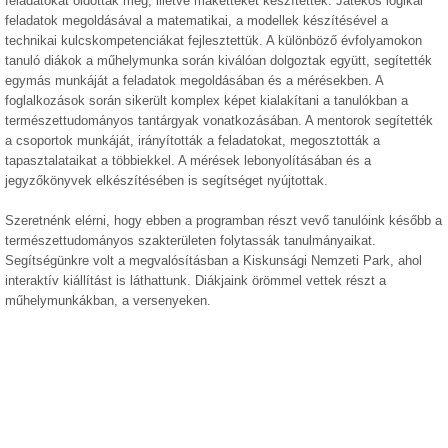
feladatokat oldottak meg, illetve maketteket készítettek. Játékos logikai
feladatok megoldásával a matematikai, a modellek készítésével a
technikai kulcskompetenciákat fejlesztettük. A különböző évfolyamokon
tanuló diákok a műhelymunka során kiválóan dolgoztak együtt, segítették
egymás munkáját a feladatok megoldásában és a mérésekben. A
foglalkozások során sikerült komplex képet kialakítani a tanulókban a
természettudományos tantárgyak vonatkozásában. A mentorok segítették
a csoportok munkáját, irányították a feladatokat, megosztották a
tapasztalataikat a többiekkel. A mérések lebonyolításában és a
jegyzőkönyvek elkészítésében is segítséget nyújtottak.
Szeretnénk elérni, hogy ebben a programban részt vevő tanulóink később a
természettudományos szakterületen folytassák tanulmányaikat.
Segítségünkre volt a megvalósításban a Kiskunsági Nemzeti Park, ahol
interaktív kiállítást is láthattunk. Diákjaink örömmel vettek részt a
műhelymunkákban, a versenyeken.