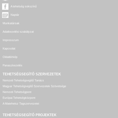
A tehetség sokszínű
Naptár
Munkatársak
Adatkezelési szabályzat
Impresszum
Kapcsolat
Oldaltérkép
Panaszkezelés
TEHETSÉGSEGÍTŐ SZERVEZETEK
Nemzeti Tehetségsegítő Tanács
Magyar Tehetségsegítő Szervezetek Szövetsége
Nemzeti Tehetségpont
Európai Tehetségközpont
A Matehetsz Tagszervezetei
TEHETSÉGSEGÍTŐ
PROJEKTEK