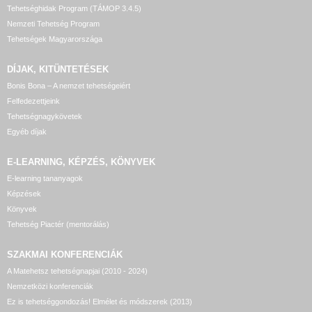
Tehetséghidak Program (TÁMOP 3.4.5)
Nemzeti Tehetség Program
Tehetségek Magyarországa
DÍJAK, KITÜNTETÉSEK
Bonis Bona – A nemzet tehetségeiért
Felfedezettjeink
Tehetségnagykövetek
Egyéb díjak
E-LEARNING, KÉPZÉS, KÖNYVEK
E-learning tananyagok
Képzések
Könyvek
Tehetség Piactér (mentorálás)
SZAKMAI KONFERENCIÁK
A Matehetsz tehetségnapjai (2010 - 2024)
Nemzetközi konferenciák
Ez is tehetséggondozás! Elmélet és módszerek (2013)