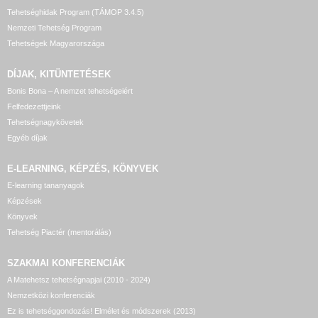
Tehetséghidak Program (TÁMOP 3.4.5)
Nemzeti Tehetség Program
Tehetségek Magyarországa
DÍJAK, KITÜNTETÉSEK
Bonis Bona – A nemzet tehetségeiért
Felfedezettjeink
Tehetségnagykövetek
Egyéb díjak
E-LEARNING, KÉPZÉS, KÖNYVEK
E-learning tananyagok
Képzések
Könyvek
Tehetség Piactér (mentorálás)
SZAKMAI KONFERENCIÁK
A Matehetsz tehetségnapjai (2010 - 2024)
Nemzetközi konferenciák
Ez is tehetséggondozás! Elmélet és módszerek (2013)