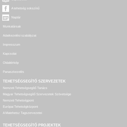
A tehetség sokszínű
Naptár
Munkatársak
Adatkezelési szabályzat
Impresszum
Kapcsolat
Oldaltérkép
Panaszkezelés
TEHETSÉGSEGÍTŐ SZERVEZETEK
Nemzeti Tehetségsegítő Tanács
Magyar Tehetségsegítő Szervezetek Szövetsége
Nemzeti Tehetségpont
Európai Tehetségközpont
A Matehetsz Tagszervezetei
TEHETSÉGSEGÍTŐ
PROJEKTEK