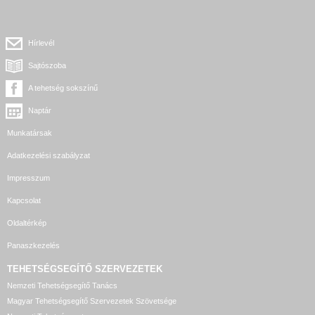
Hírlevél
Sajtószoba
A tehetség sokszínű
Naptár
Munkatársak
Adatkezelési szabályzat
Impresszum
Kapcsolat
Oldaltérkép
Panaszkezelés
TEHETSÉGSEGÍTŐ SZERVEZETEK
Nemzeti Tehetségsegítő Tanács
Magyar Tehetségsegítő Szervezetek Szövetsége