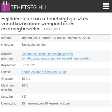
Fejlődés-lélektan a tehetségfejlesztés
vonatkozásában:szempontok és
esetmegbeszélés
E012_021
Időpont:
Időpont:
2021.
február
15
.
08:00
-
március
5
.
22:00
Helyszín:
Távoktatás (online)
Képzési
Fejlődés-lélektan a tehetségfejlesztés
program:
vonatkozásában:szempontok és esetmegbeszélés
Képzéskód:
E012_021
Oktató:
Kondé Zoltánné Inátsy-Pap Judit
Óraszám:
10 óra
Maximum
18 fő
létszám:
Létszám:
6 fő
Ütemezés:
15 munkanapon 10 képzési órában