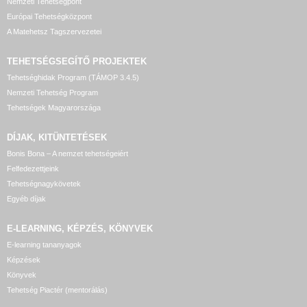
Nemzeti Tehetségpont
Európai Tehetségközpont
A Matehetsz Tagszervezetei
TEHETSÉGSEGÍTŐ
PROJEKTEK
Tehetséghidak Program (TÁMOP 3.4.5)
Nemzeti Tehetség Program
Tehetségek Magyarországa
DÍJAK, KITÜNTETÉSEK
Bonis Bona – A nemzet tehetségeiért
Felfedezettjeink
Tehetségnagykövetek
Egyéb díjak
E-LEARNING, KÉPZÉS, KÖNYVEK
E-learning tananyagok
Képzések
Könyvek
Tehetség Piactér (mentorálás)