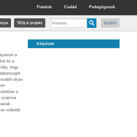
Fiatalok
Család
Pedagógusok
rtya
TESLA projekt
English
Képzések
olyamon a
kal és a
élja, hogy
ladatanyagot
további olyan
rén
solódóan a
a szakmai
ásának
nyan működő