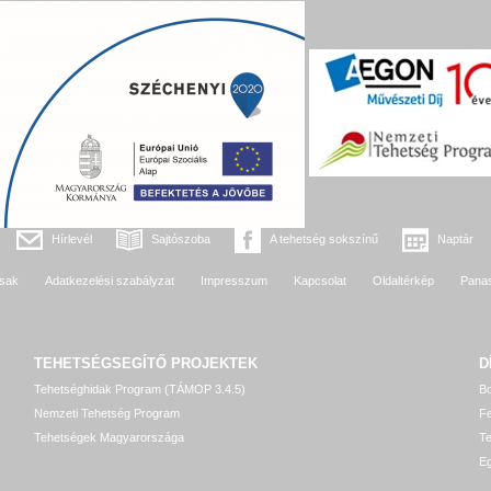
Hírlevél
Sajtószoba
A tehetség sokszínű
Naptár
sak
Adatkezelési szabályzat
Impresszum
Kapcsolat
Oldaltérkép
Pana
TEHETSÉGSEGÍTŐ
PROJEKTEK
D
Tehetséghidak Program (TÁMOP 3.4.5)
Bo
Nemzeti Tehetség Program
Fe
Tehetségek Magyarországa
T
Eg