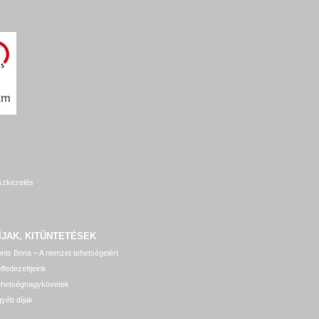
szkezelés
ÍJAK, KITÜNTETÉSEK
nis Bona – A nemzet tehetségeiért
lfedezettjeink
ehetségnagykövetek
yéb díjak