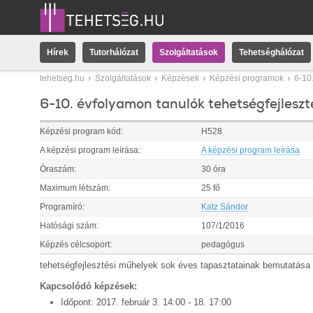
Hírek
Tutorhálózat
Szolgáltatások
Tehetséghálózat
tehetseg.hu
Szolgáltatások
Képzések
Képzési programok
6-10
6-10. évfolyamon tanulók tehetségfejlesz
Képzési program kód:
H528
A képzési program leírása:
A képzési program leírása
Óraszám:
30 óra
Maximum létszám:
25 fő
Programíró:
Katz Sándor
Hatósági szám:
107/1/2016
Képzés célcsoport:
pedagógus
tehetségfejlesztési műhelyek sok éves tapasztatainak bemutatása 
Kapcsolódó képzések:
Időpont:
2017.
február
3
.
14:00
-
18
.
17:00