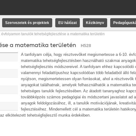
Szervezetek és projektek
EU hálózat
Kézikönyv
Pedagóguská
. évfolyamon tanulók tehetségfejlesztése a matematika területén
tése a matematika területén
H528
A tanfolyam célja, hogy résztvevőket megismertesse a 6-10. évf
matematika tehetségfejlesztésben használható szakmai anyagok
tehetségfejlesztés módszereivel. A tanfolyam ehhez kapcsolódó c
valamennyi feladattípushoz kapcsolódóan több feladatból álló fe
nyújtson, megismertetessen olyan forrásokat, ahol a résztvevők 
anyagokat találhatnak, amelyek felhasználhatók a matematika te
tehetséges tanulók fejlesztésében. Az átadott tananyaghoz kapc
továbbképzés számos pedagógiai és módszertani javaslatot ad 
anyagok feldolgozásához, ill, a tanulók motivációjának, kreativit
fejlesztéséhez. Mindemellett cél a matematika területén hatéko
az elkötelezett tehetségfejlesztő munka érdekében.