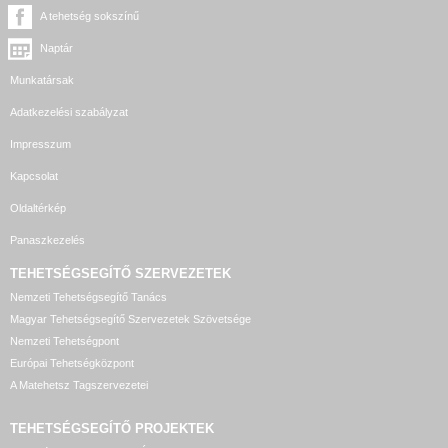
A tehetség sokszínű
Naptár
Munkatársak
Adatkezelési szabályzat
Impresszum
Kapcsolat
Oldaltérkép
Panaszkezelés
TEHETSÉGSEGÍTŐ SZERVEZETEK
Nemzeti Tehetségsegítő Tanács
Magyar Tehetségsegítő Szervezetek Szövetsége
Nemzeti Tehetségpont
Európai Tehetségközpont
A Matehetsz Tagszervezetei
TEHETSÉGSEGÍTŐ
PROJEKTEK