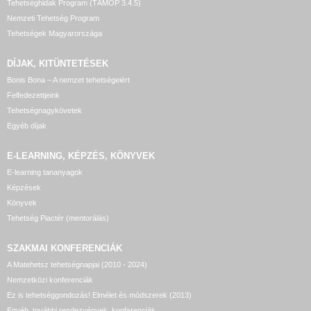
Tehetséghidak Program (TÁMOP 3.4.5)
Nemzeti Tehetség Program
Tehetségek Magyarországa
DÍJAK, KITÜNTETÉSEK
Bonis Bona – A nemzet tehetségeiért
Felfedezettjeink
Tehetségnagykövetek
Egyéb díjak
E-LEARNING, KÉPZÉS, KÖNYVEK
E-learning tananyagok
Képzések
Könyvek
Tehetség Piactér (mentorálás)
SZAKMAI KONFERENCIÁK
A Matehetsz tehetségnapjai (2010 - 2024)
Nemzetközi konferenciák
Ez is tehetséggondozás! Elmélet és módszerek (2013)
Egyéb, további rendezvények, konferenciák