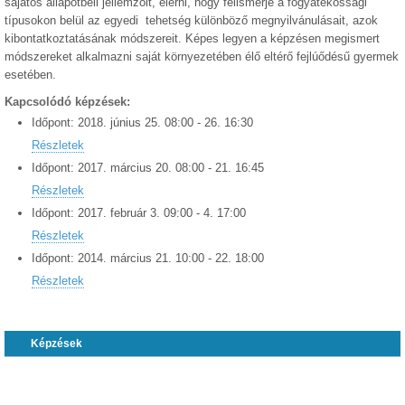
sajátos állapotbeli jellemzőit, elérni, hogy felismerje a fogyatékossági
típusokon belül az egyedi tehetség különböző megnyilvánulásait, azok
kibontatkoztatásának módszereit. Képes legyen a képzésen megismert
módszereket alkalmazni saját környezetében élő eltérő fejlúődésű gyermek
esetében.
Kapcsolódó képzések:
Időpont:
2018.
június
25
.
08:00
-
26
.
16:30
Részletek
Időpont:
2017.
március
20
.
08:00
-
21
.
16:45
Részletek
Időpont:
2017.
február
3
.
09:00
-
4
.
17:00
Részletek
Időpont:
2014.
március
21
.
10:00
-
22
.
18:00
Részletek
Képzések