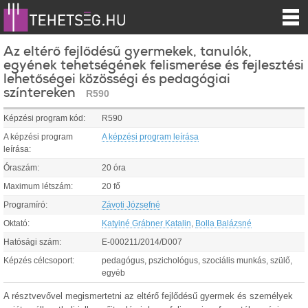
Az eltérő fejlődésű gyermekek, tanulók,
egyének tehetségének felismerése és fejlesztési
lehetőségei közösségi és pedagógiai
színtereken
R590
Képzési program kód:
R590
A képzési program
A képzési program leírása
leírása:
Óraszám:
20 óra
Maximum létszám:
20 fő
Programíró:
Závoti Józsefné
Oktató:
Katyiné Grábner Katalin
,
Bolla Balázsné
Hatósági szám:
E-000211/2014/D007
Képzés célcsoport:
pedagógus, pszichológus, szociális munkás, szülő,
egyéb
A résztvevővel megismertetni az eltérő fejlődésű gyermek és személyek