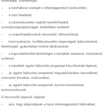
struktúráját, szempontjait;
– a tutorhálózat szerepét a tehetséggondozó rendszerben;
– a tutor feladatait;
– a tutorrendszerben segített tanulók/fiatalok
személyiségtulajdonságait, érdeklődési területeit;
– a csoportfoglalkozások tervezését, lebonyolítását;
– kommunikációs, konfliktuskezelési képességeik fejlesztésének
lehetőségeit, gyakorlatban történő alkalmazását;
– a kapcsolatfelvétel lehetőségeit a tutoráltak tanáraival, mentoraival,
szüleivel;
– a tutoráltak egyéni fejlesztési programjai készítésének lépéseit;
– az egyéni fejlesztési programok megvalósításához használható
szervezeti formákat, módszereket;
– az egyéni fejlesztési programok nyomon-követésének
eszközrendszerét.
A résztvevők képessé váljanak:
– arra, hogy eligazodjanak a hazai tehetséggondozó hálózatban;