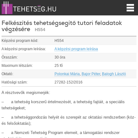
Felkészítés tehetségsegítő tutori feladatok
végzésére
H554
Képzési program kód:
H554
A képzési program leírása:
A képzési program leírása
Óraszám:
30 óra
Maximum létszám:
25 fő
Oktató:
Polonkai Mária
,
Bajor Péter
,
Balogh László
Hatósági szám:
27282-152/2016
A résztvevők megismerjék:
– a tehetség korszerű értelmezését, a tehetség fajtáit, a speciális
tehetségeket;
– a tehetséggondozás helyét és szerepét az oktatási rendszerben (köz-
és felsőoktatás);
– a Nemzeti Tehetség Program elemeit, a támogatási rendszer