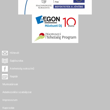
Hírlevél
Sajtószoba
A tehetség sokszínű
Naptár
Munkatársak
Adatkezelési szabályzat
Impresszum
Kapcsolat