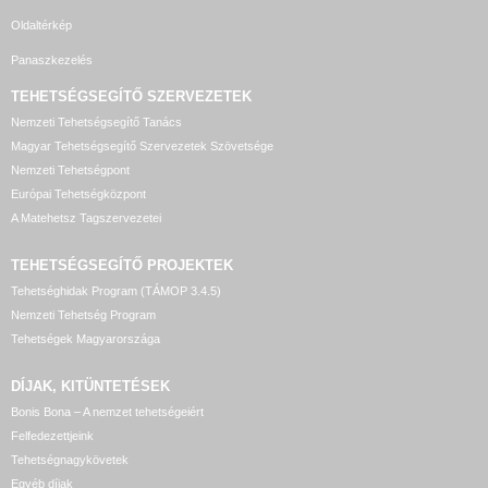
Oldaltérkép
Panaszkezelés
TEHETSÉGSEGÍTŐ SZERVEZETEK
Nemzeti Tehetségsegítő Tanács
Magyar Tehetségsegítő Szervezetek Szövetsége
Nemzeti Tehetségpont
Európai Tehetségközpont
A Matehetsz Tagszervezetei
TEHETSÉGSEGÍTŐ
PROJEKTEK
Tehetséghidak Program (TÁMOP 3.4.5)
Nemzeti Tehetség Program
Tehetségek Magyarországa
DÍJAK, KITÜNTETÉSEK
Bonis Bona – A nemzet tehetségeiért
Felfedezettjeink
Tehetségnagykövetek
Egyéb díjak