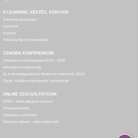
E-LEARNING, KÉPZÉS, KÖNYVEK
E-learning tananyagok
Képzések
Könyvek
Tehetség Piactér (mentorálás)
SZAKMAI KONFERENCIÁK
A Matehetsz tehetségnapjai (2010 - 2024)
Nemzetközi konferenciák
Ez is tehetséggondozás! Elmélet és módszerek (2013)
Egyéb, további rendezvények, konferenciák
ONLINE SZOLGÁLTATÁSOK
OPER - online pályázati rendszer
Programbeküldés
Tanulmányi versenyek
Tehetség hálózat – online adatkezelő