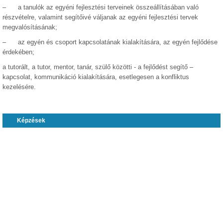
– a tanulók az egyéni fejlesztési terveinek összeállításában való
részvételre, valamint segítőivé váljanak az egyéni fejlesztési tervek
megvalósításának;
– az egyén és csoport kapcsolatának kialakítására, az egyén fejlődése
érdekében;
a tutorált, a tutor, mentor, tanár, szülő közötti - a fejlődést segítő –
kapcsolat, kommunikáció kialakítására, esetlegesen a konfliktus
kezelésére.
Képzések