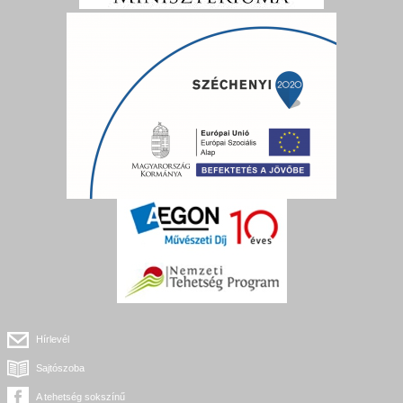
Hírlevél
Sajtószoba
A tehetség sokszínű