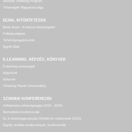
Nemzeti Tehetség Program
Tehetségek Magyarországa
DÍJAK, KITÜNTETÉSEK
Bonis Bona – A nemzet tehetségeiért
Felfedezettjeink
Tehetségnagykövetek
Egyéb díjak
E-LEARNING, KÉPZÉS, KÖNYVEK
E-learning tananyagok
Képzések
Könyvek
Tehetség Piactér (mentorálás)
SZAKMAI KONFERENCIÁK
A Matehetsz tehetségnapjai (2010 - 2024)
Nemzetközi konferenciák
Ez is tehetséggondozás! Elmélet és módszerek (2013)
Egyéb, további rendezvények, konferenciák