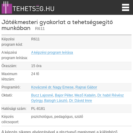
Játékmesteri gyakorlat a tehetségsegítő
munkában
R611
Képzési
R611
program kód:
A képzési
A képzési program leírása
program leírása:
Óraszám:
15 óra
Maximum
24 fő
létszám:
Programíró:
Kovácsné dr. Nagy Emese
,
Rajnai Gábor
Oktató:
Bucz Lajosné
,
Bajor Péter
,
Mező Katalin
,
Dr. habil Révész
György
,
Balogh László
,
Dr. Dávid Imre
Hatósági szám:
PL-8181
Képzés
pszichológus, pedagógus, szülő
célcsoport:
A képzés sikeres elvégzésével a résztvevő megismeri a különböző