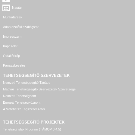
Naptár
Munkatársak
Adatkezelési szabályzat
Impresszum
Kapcsolat
Oldaltérkép
Panaszkezelés
TEHETSÉGSEGÍTŐ SZERVEZETEK
Nemzeti Tehetségsegítő Tanács
Magyar Tehetségsegítő Szervezetek Szövetsége
Nemzeti Tehetségpont
Európai Tehetségközpont
A Matehetsz Tagszervezetei
TEHETSÉGSEGÍTŐ
PROJEKTEK
Tehetséghidak Program (TÁMOP 3.4.5)