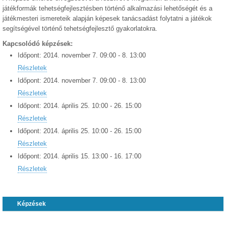
játékformák tehetségfejlesztésben történő alkalmazási lehetőségét és a
játékmesteri ismereteik alapján képesek tanácsadást folytatni a játékok
segítségével történő tehetségfejlesztő gyakorlatokra.
Kapcsolódó képzések:
Időpont:
2014.
november
7
.
09:00
-
8
.
13:00
Részletek
Időpont:
2014.
november
7
.
09:00
-
8
.
13:00
Részletek
Időpont:
2014.
április
25
.
10:00
-
26
.
15:00
Részletek
Időpont:
2014.
április
25
.
10:00
-
26
.
15:00
Részletek
Időpont:
2014.
április
15
.
13:00
-
16
.
17:00
Részletek
Képzések