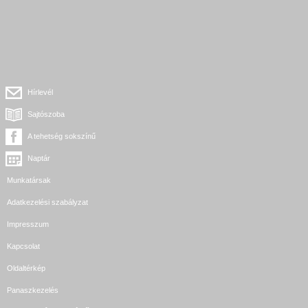
Hírlevél
Sajtószoba
A tehetség sokszínű
Naptár
Munkatársak
Adatkezelési szabályzat
Impresszum
Kapcsolat
Oldaltérkép
Panaszkezelés