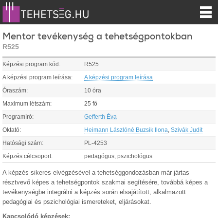
Mentor tevékenység a tehetségpontokban
R525
Képzési program kód:
R525
A képzési program leírása:
A képzési program leírása
Óraszám:
10 óra
Maximum létszám:
25 fő
Programíró:
Gefferth Éva
Oktató:
Heimann Lászlóné Buzsik Ilona
,
Szivák Judit
Hatósági szám:
PL-4253
Képzés célcsoport:
pedagógus, pszichológus
A képzés sikeres elvégzésével a tehetséggondozásban már jártas
résztvevő képes a tehetségpontok szakmai segítésére, továbbá képes a
tevékenységbe integrálni a képzés során elsajátított, alkalmazott
pedagógiai és pszichológiai ismereteket, eljárásokat.
Kapcsolódó képzések: