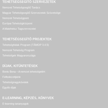
TEHETSÉGSEGÍTŐ SZERVEZETEK
Nemzeti Tehetségsegítő Tanács
Magyar Tehetségsegítő Szervezetek Szövetsége
Nemzeti Tehetségpont
Európai Tehetségközpont
A Matehetsz Tagszervezetei
TEHETSÉGSEGÍTŐ
PROJEKTEK
Tehetséghidak Program (TÁMOP 3.4.5)
Nemzeti Tehetség Program
Tehetségek Magyarországa
DÍJAK, KITÜNTETÉSEK
Bonis Bona – A nemzet tehetségeiért
Felfedezettjeink
Tehetségnagykövetek
Egyéb díjak
E-LEARNING, KÉPZÉS, KÖNYVEK
E-learning tananyagok