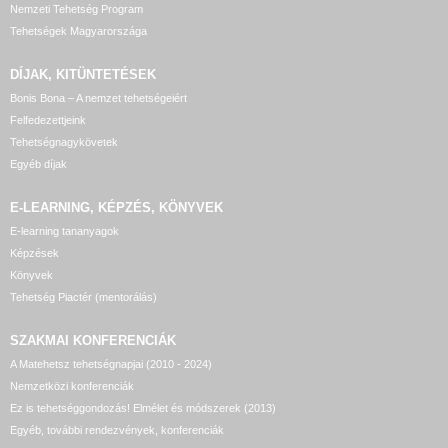
Nemzeti Tehetség Program
Tehetségek Magyarországa
DÍJAK, KITÜNTETÉSEK
Bonis Bona – A nemzet tehetségeiért
Felfedezettjeink
Tehetségnagykövetek
Egyéb díjak
E-LEARNING, KÉPZÉS, KÖNYVEK
E-learning tananyagok
Képzések
Könyvek
Tehetség Piactér (mentorálás)
SZAKMAI KONFERENCIÁK
A Matehetsz tehetségnapjai (2010 - 2024)
Nemzetközi konferenciák
Ez is tehetséggondozás! Elmélet és módszerek (2013)
Egyéb, további rendezvények, konferenciák