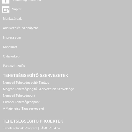
Naptár
Munkatársak
Adatkezelési szabályzat
Impresszum
Kapcsolat
Oldaltérkép
Panaszkezelés
TEHETSÉGSEGÍTŐ SZERVEZETEK
Nemzeti Tehetségsegítő Tanács
Magyar Tehetségsegítő Szervezetek Szövetsége
Nemzeti Tehetségpont
Európai Tehetségközpont
A Matehetsz Tagszervezetei
TEHETSÉGSEGÍTŐ
PROJEKTEK
Tehetséghidak Program (TÁMOP 3.4.5)