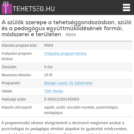
A szülők szerepe a tehetséggondozásban, szülő
és a pedagógus együttműködésének formái,
módszerei e területen
R604
Képzési program kód:
R604
A képzési program
A képzési program leírása
leírása:
Óraszám:
5 óra
Maximum létszám:
25 fő
Programíró:
Balogh László
,
Dr. Dávid Imre
Oktató:
Tóth Tamás
Hatósági szám:
E-000211/2014/D003
Képzés célcsoport:
egyéb, szülő, szociális munkás, pszichológus,
pedagógus
A programmodul sikeres elvégzésével a résztvevő megismeri azokat a
pszichológiai és pedagógiai elméleti alapokat és gyakorlati módszereket,