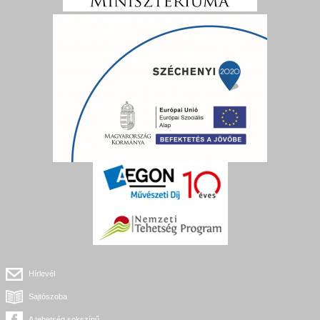
Hírlevél
Sajtószoba
A tehetség sokszínű