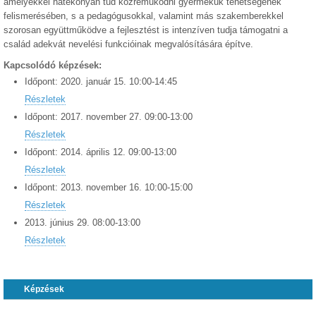
amelyekkel hatékonyan tud közreműködni gyermekük tehetségének
felismerésében, s a pedagógusokkal, valamint más szakemberekkel
szorosan együttműködve a fejlesztést is intenzíven tudja támogatni a
család adekvát nevelési funkcióinak megvalósítására építve.
Kapcsolódó képzések:
Időpont:
2020.
január
15
.
10:00
-
14:45
Részletek
Időpont:
2017.
november
27
.
09:00
-
13:00
Részletek
Időpont:
2014.
április
12
.
09:00
-
13:00
Részletek
Időpont:
2013.
november
16
.
10:00
-
15:00
Részletek
2013.
június
29
.
08:00
-
13:00
Részletek
Képzések