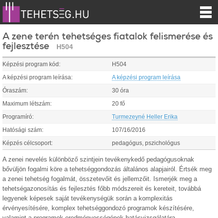
A zene terén tehetséges fiatalok felismerése és
fejlesztése
H504
Képzési program kód:
H504
A képzési program leírása:
A képzési program leírása
Óraszám:
30 óra
Maximum létszám:
20 fő
Programíró:
Turmezeyné Heller Erika
Hatósági szám:
107/16/2016
Képzés célcsoport:
pedagógus, pszichológus
A zenei nevelés különböző szintjein tevékenykedő pedagógusoknak
bővüljön fogalmi köre a tehetséggondozás általános alapjairól. Értsék meg
a zenei tehetség fogalmát, összetevőit és jellemzőit. Ismerjék meg a
tehetségazonosítás és fejlesztés főbb módszereit és kereteit, továbbá
legyenek képesek saját tevékenységük során a komplexitás
érvényesítésére, komplex tehetséggondozó programok készítésére,
valamint a programok eredményességének hatásvizsgálatára.