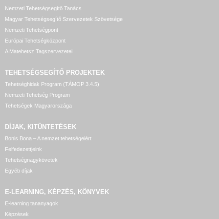
Nemzeti Tehetségsegítő Tanács
Magyar Tehetségsegítő Szervezetek Szövetsége
Nemzeti Tehetségpont
Európai Tehetségközpont
A Matehetsz Tagszervezetei
TEHETSÉGSEGÍTŐ
PROJEKTEK
Tehetséghidak Program (TÁMOP 3.4.5)
Nemzeti Tehetség Program
Tehetségek Magyarországa
DÍJAK, KITÜNTETÉSEK
Bonis Bona – A nemzet tehetségeiért
Felfedezettjeink
Tehetségnagykövetek
Egyéb díjak
E-LEARNING, KÉPZÉS, KÖNYVEK
E-learning tananyagok
Képzések