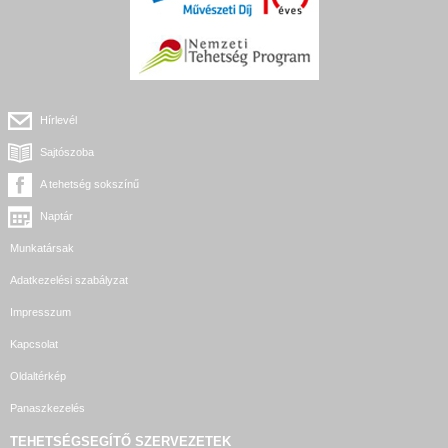
Hírlevél
Sajtószoba
A tehetség sokszínű
Naptár
Munkatársak
Adatkezelési szabályzat
Impresszum
Kapcsolat
Oldaltérkép
Panaszkezelés
TEHETSÉGSEGÍTŐ SZERVEZETEK