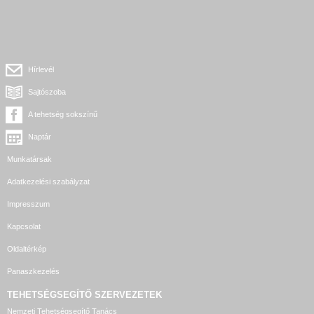
Hírlevél
Sajtószoba
A tehetség sokszínű
Naptár
Munkatársak
Adatkezelési szabályzat
Impresszum
Kapcsolat
Oldaltérkép
Panaszkezelés
TEHETSÉGSEGÍTŐ SZERVEZETEK
Nemzeti Tehetségsegítő Tanács