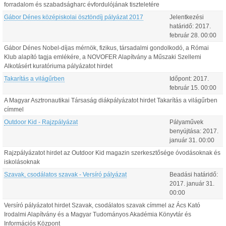
forradalom és szabadságharc évfordulójának tiszteletére
Gábor Dénes középiskolai ösztöndíj pályázat 2017
Jelentkezési
határidő:
2017.
február
28
.
00:00
Gábor Dénes Nobel-díjas mérnök, fizikus, társadalmi gondolkodó, a Római
Klub alapító tagja emlékére, a NOVOFER Alapítvány a Műszaki Szellemi
Alkotásért kuratóriuma pályázatot hirdet
Takarítás a világűrben
Időpont:
2017.
február
15
.
00:00
A Magyar Asztronautikai Társaság diákpályázatot hirdet Takarítás a világűrben
címmel
Outdoor Kid - Rajzpályázat
Pályaművek
benyújtása:
2017.
január
31
.
00:00
Rajzpályázatot hirdet az Outdoor Kid magazin szerkesztősége óvodásoknak és
iskolásoknak
Szavak, csodálatos szavak - Versíró pályázat
Beadási határidő:
2017.
január
31
.
00:00
Versíró pályázatot hirdet Szavak, csodálatos szavak címmel az Ács Kató
Irodalmi Alapítvány és a Magyar Tudományos Akadémia Könyvtár és
Információs Központ