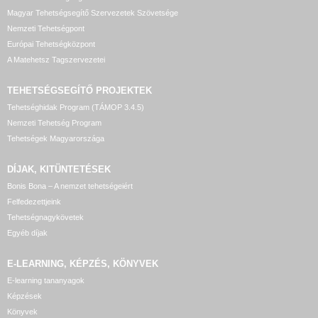
Magyar Tehetségsegítő Szervezetek Szövetsége
Nemzeti Tehetségpont
Európai Tehetségközpont
A Matehetsz Tagszervezetei
TEHETSÉGSEGÍTŐ
PROJEKTEK
Tehetséghidak Program (TÁMOP 3.4.5)
Nemzeti Tehetség Program
Tehetségek Magyarországa
DÍJAK, KITÜNTETÉSEK
Bonis Bona – A nemzet tehetségeiért
Felfedezettjeink
Tehetségnagykövetek
Egyéb díjak
E-LEARNING, KÉPZÉS, KÖNYVEK
E-learning tananyagok
Képzések
Könyvek