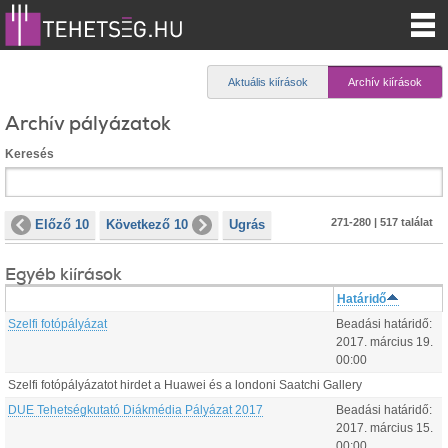
Aktuális kiírások
Archív kiírások
Archív pályázatok
Keresés
271-280 | 517 találat
Előző 10
Következő 10
Ugrás
Egyéb kiírások
Határidő
Szelfi fotópályázat
Beadási határidő:
2017.
március
19
.
00:00
Szelfi fotópályázatot hirdet a Huawei és a londoni Saatchi Gallery
DUE Tehetségkutató Diákmédia Pályázat 2017
Beadási határidő:
2017.
március
15
.
00:00