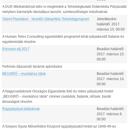
A DUE Médiahálózat idén is meghirdeti a Tehetségkutató Diákmédia Pályázatát
melyben bármelyik iskolatípus tanulói, szerkesztőségei indulhatnak
Talent Plantation - Vezetői Utánpótlás Tehetségprogram
Jelentkezési
határidő:
2017.
március
15
.
00:00
A Human Telex Consulting egyedülálló programot kínál pályakezdő fiatalok és
egyetemisták részére
Ericsson-díj 2017
Beadási határidő:
2017.
március
15
.
00:00
Felhívás díjazandó tanárok ajánlására
BEUGRÓ – munkához látok
Beadási határidő:
2017.
március
14
.
00:00
A Nagycsaládosok Országos Egyesülete fotó és video pályázatot hirdet
„BEUGRÓ – munkához látok” címmel családok, fiatalok, idősek, baráti
társaságok részére.
Rajzpályázat diákoknak
Beadási határidő:
2017.
március
6
.
00:00
A Szepes Gyula Művelődési Központ rajzpályázatot hirdet az 1848-49-es