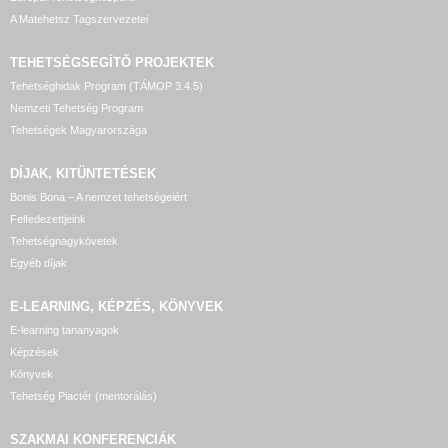
A Matehetsz Tagszervezetei
TEHETSÉGSEGÍTŐ
PROJEKTEK
Tehetséghidak Program (TÁMOP 3.4.5)
Nemzeti Tehetség Program
Tehetségek Magyarországa
DÍJAK, KITÜNTETÉSEK
Bonis Bona – A nemzet tehetségeiért
Felfedezettjeink
Tehetségnagykövetek
Egyéb díjak
E-LEARNING, KÉPZÉS, KÖNYVEK
E-learning tananyagok
Képzések
Könyvek
Tehetség Piactér (mentorálás)
SZAKMAI KONFERENCIÁK