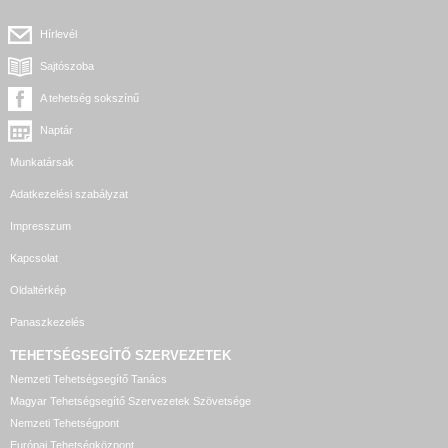
Hírlevél
Sajtószoba
A tehetség sokszínű
Naptár
Munkatársak
Adatkezelési szabályzat
Impresszum
Kapcsolat
Oldaltérkép
Panaszkezelés
TEHETSÉGSEGÍTŐ SZERVEZETEK
Nemzeti Tehetségsegítő Tanács
Magyar Tehetségsegítő Szervezetek Szövetsége
Nemzeti Tehetségpont
Európai Tehetségközpont