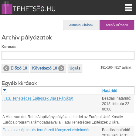
Aktuális kiírások
Archív kiírások
Archív pályázatok
Keresés
151-160 | 517 találat
Előző 10
Következő 10
Ugrás
Egyéb kiírások
Határidő
Fiatal Tehetséges Építészek Díja | Pályázat
Beadási határidő:
2018.
február
22
.
00:00
A Mies van der Rohe Alapítvány pályázatot hirdet az Európai Unió Kreatív
Európa programja támogatásával a Fiatal Tehetséges Építészek Díjára.
Fiatalok az épített és természeti környezet védelméért
Beadási határidő:
2018.
január
31
.