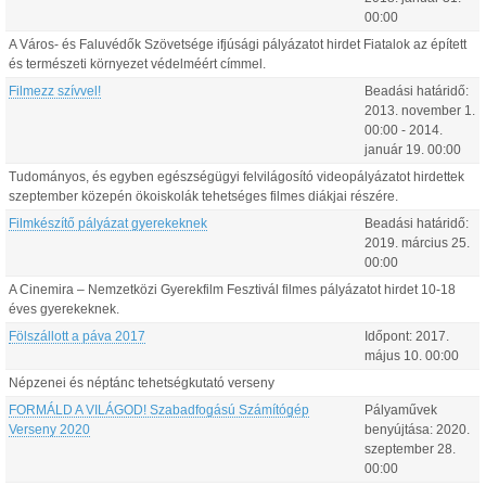
00:00
A Város- és Faluvédők Szövetsége ifjúsági pályázatot hirdet Fiatalok az épített
és természeti környezet védelméért címmel.
Filmezz szívvel!
Beadási határidő:
2013.
november
1
.
00:00
-
2014.
január
19
.
00:00
Tudományos, és egyben egészségügyi felvilágosító videopályázatot hirdettek
szeptember közepén ökoiskolák tehetséges filmes diákjai részére.
Filmkészítő pályázat gyerekeknek
Beadási határidő:
2019.
március
25
.
00:00
A Cinemira – Nemzetközi Gyerekfilm Fesztivál filmes pályázatot hirdet 10-18
éves gyerekeknek.
Fölszállott a páva 2017
Időpont:
2017.
május
10
.
00:00
Népzenei és néptánc tehetségkutató verseny
FORMÁLD A VILÁGOD! Szabadfogású Számítógép
Pályaművek
Verseny 2020
benyújtása:
2020.
szeptember
28
.
00:00