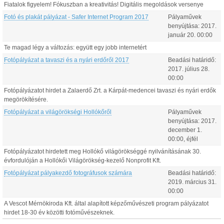
Fiatalok figyelem! Fókuszban a kreativitás! Digitális megoldások versenye
Fotó és plakát pályázat - Safer Internet Program 2017
Pályaművek
benyújtása:
2017.
január
20
.
00:00
Te magad légy a változás: együtt egy jobb internetért
Fotópályázat a tavaszi és a nyári erdőről 2017
Beadási határidő:
2017.
július
28
.
00:00
Fotópályázatot hirdet a Zalaerdő Zrt. a Kárpát-medencei tavaszi és nyári erdők
megörökítésére.
Fotópályázat a világörökségi Hollókőről
Pályaművek
benyújtása:
2017.
december
1
.
00:00
, éjfél
Fotópályázatot hirdetett meg Hollókő világörökséggé nyilvánításának 30.
évfordulóján a Hollókői Világörökség-kezelő Nonprofit Kft.
Fotópályázat pályakezdő fotográfusok számára
Beadási határidő:
2019.
március
31
.
00:00
A Vescot Mérnökiroda Kft. által alapított képzőművészeti program pályázatot
hirdet 18-30 év közötti fotóművészeknek.