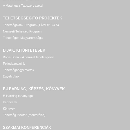
A Matehetsz Tagszervezetei
TEHETSÉGSEGÍTŐ
PROJEKTEK
Tehetséghidak Program (TÁMOP 3.4.5)
Nemzeti Tehetség Program
Tehetségek Magyarországa
DÍJAK, KITÜNTETÉSEK
Bonis Bona – A nemzet tehetségeiért
Felfedezettjeink
Tehetségnagykövetek
Egyéb díjak
E-LEARNING, KÉPZÉS, KÖNYVEK
E-learning tananyagok
Képzések
Könyvek
Tehetség Piactér (mentorálás)
SZAKMAI KONFERENCIÁK