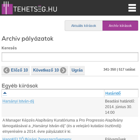
Aktuális kiírások
Archív kiírások
Archív pályázatok
Keresés
341-350 | 517 találat
Előző 10
Következő 10
Ugrás
Egyéb kiírások
Határidő
Harsányi István-díj
Beadási határidő:
2014.
június
30
.
14:00
A Manager Képzés Alapítvány Kuratóriuma a Pro Progressio Alapítvány
támogatásával a „Harsányi István-díj” (és a velejáró kutatási ösztöndíj)
elnyerésére a 2014. évre pályázatot ír ki.
HangKELTŐ Ifjúsági Zeneszerzőverseny
Pályaművek