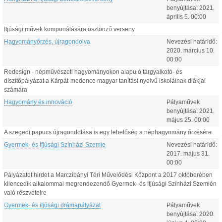
benyújtása:
2021.
április
5
.
00:00
Ifjúsági művek komponálására ösztönző verseny
Hagyományőrzés, újragondolva
Nevezési határidő:
2020.
március
10
.
00:00
Redesign - népművészeti hagyományokon alapuló tárgyalkotó- és
díszítőpályázat a Kárpát-medence magyar tanítási nyelvű iskoláinak diákjai
számára
Hagyomány és innováció
Pályaművek
benyújtása:
2021.
május
25
.
00:00
A szegedi papucs újragondolása is egy lehetőség a néphagyomány őrzésére
Gyermek- és Ifjúsági Színházi Szemle
Nevezési határidő:
2017.
május
31
.
00:00
Pályázatot hirdet a Marczibányi Téri Művelődési Központ a 2017 októberében
kilencedik alkalommal megrendezendő Gyermek- és Ifjúsági Színházi Szemlén
való részvételre
Gyermek- és ifjúsági drámapályázat
Pályaművek
benyújtása:
2020.