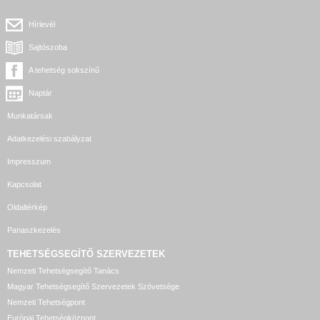
Hírlevél
Sajtószoba
A tehetség sokszínű
Naptár
Munkatársak
Adatkezelési szabályzat
Impresszum
Kapcsolat
Oldaltérkép
Panaszkezelés
TEHETSÉGSEGÍTŐ SZERVEZETEK
Nemzeti Tehetségsegítő Tanács
Magyar Tehetségsegítő Szervezetek Szövetsége
Nemzeti Tehetségpont
Európai Tehetségközpont