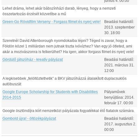
június
4
.
00:00
Lehet dráma, lehet akár bábszínházi darab, lényeg, hogy a nemzeti
összetartozás érzését közvetítse a mű
Green-Go Rövidfilm Verseny - Forgass filmet és nyerj vele!
Beadási határidő:
2013.
szeptember
30
.
18:00
Szeretnél David Attenborough nyomdokaiba lépni? Téged is zavar, hogy a
Földön közel 1 milliárdan nem jutnak tiszta ivóvízhez? Van egy jó ötleted, ami
akár a mozivászonra is felkerülhet? Ha igen, akkor forgass filmet és nyerj vele!
Gördülő játszóház - kreatív pályázat
Beadási határidő:
2021.
március
31
.
12:00
A legkisebbek „felöltöztethetik” a BKV játszóházzá átalakított duplacsuklós
autóbuszát
Google Europe Scholarship for Students with Disabilities
Pályaművek
2014-2015
benyújtása:
2014.
február
17
.
00:00
Google ösztöndíjra kiírt nemzetközi pályázata fogyatékkal élő fiatalok számára.
Gombold újra! - öltözékpályázat
Beadási határidő:
2017.
augusztus
2
.
00:00