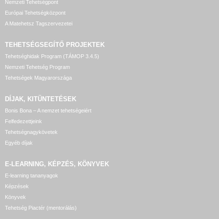
Nemzeti Tehetségpont
Európai Tehetségközpont
A Matehetsz Tagszervezetei
TEHETSÉGSEGÍTŐ
PROJEKTEK
Tehetséghidak Program (TÁMOP 3.4.5)
Nemzeti Tehetség Program
Tehetségek Magyarországa
DÍJAK, KITÜNTETÉSEK
Bonis Bona – A nemzet tehetségeiért
Felfedezettjeink
Tehetségnagykövetek
Egyéb díjak
E-LEARNING, KÉPZÉS, KÖNYVEK
E-learning tananyagok
Képzések
Könyvek
Tehetség Piactér (mentorálás)