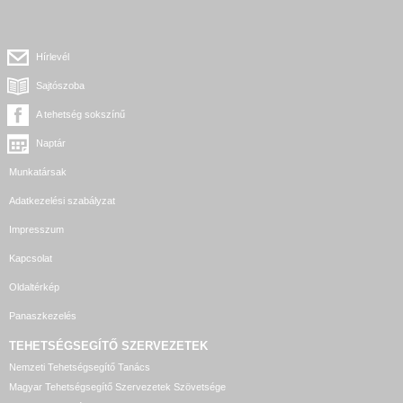
Hírlevél
Sajtószoba
A tehetség sokszínű
Naptár
Munkatársak
Adatkezelési szabályzat
Impresszum
Kapcsolat
Oldaltérkép
Panaszkezelés
TEHETSÉGSEGÍTŐ SZERVEZETEK
Nemzeti Tehetségsegítő Tanács
Magyar Tehetségsegítő Szervezetek Szövetsége