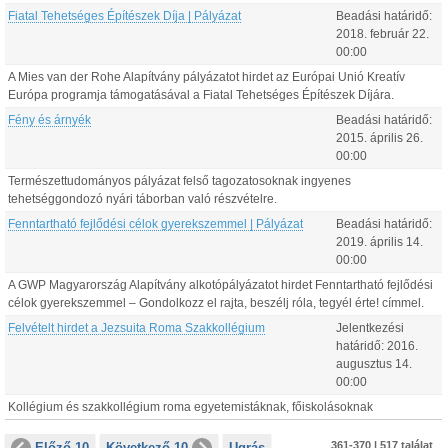
Fiatal Tehetséges Építészek Díja | Pályázat
Beadási határidő:
2018.
február
22
.
00:00
A Mies van der Rohe Alapítvány pályázatot hirdet az Európai Unió Kreatív
Európa programja támogatásával a Fiatal Tehetséges Építészek Díjára.
Fény és árnyék
Beadási határidő:
2015.
április
26
.
00:00
Természettudományos pályázat felső tagozatosoknak ingyenes
tehetséggondozó nyári táborban való részvételre.
Fenntartható fejlődési célok gyerekszemmel | Pályázat
Beadási határidő:
2019.
április
14
.
00:00
A GWP Magyarország Alapítvány alkotópályázatot hirdet Fenntartható fejlődési
célok gyerekszemmel – Gondolkozz el rajta, beszélj róla, tegyél érte! címmel.
Felvételt hirdet a Jezsuita Roma Szakkollégium
Jelentkezési
határidő:
2016.
augusztus
14
.
00:00
Kollégium és szakkollégium roma egyetemistáknak, főiskolásoknak
361-370 | 517 találat
Előző 10
Következő 10
Ugrás