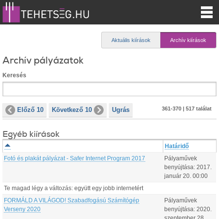
Aktuális kiírások
Archív kiírások
Archív pályázatok
Keresés
361-370 | 517 találat
Előző 10
Következő 10
Ugrás
Egyéb kiírások
Határidő
Fotó és plakát pályázat - Safer Internet Program 2017
Pályaművek
benyújtása:
2017.
január
20
.
00:00
Te magad légy a változás: együtt egy jobb internetért
FORMÁLD A VILÁGOD! Szabadfogású Számítógép
Pályaművek
Verseny 2020
benyújtása:
2020.
szeptember
28
.