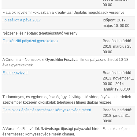
00:00
Fiatalok figyelem! Fókuszban a kreativitás! Digitális megoldások versenye
Fölszállott a páva 2017
Időpont:
2017.
május
10
.
00:00
Népzenei és néptánc tehetségkutató verseny
Filmkészítő pályázat gyerekeknek
Beadási határidő:
2019.
március
25
.
00:00
A Cinemira – Nemzetközi Gyerekfilm Fesztivál filmes pályázatot hirdet 10-18
éves gyerekeknek.
Filmezz szívvel!
Beadási határidő:
2013.
november
1
.
00:00
-
2014.
január
19
.
00:00
Tudományos, és egyben egészségügyi felvilágosító videopályázatot hirdettek
szeptember közepén ökoiskolák tehetséges filmes diákjai részére.
Fiatalok az épített és természeti környezet védelméért
Beadási határidő:
2018.
január
31
.
00:00
A Város- és Faluvédők Szövetsége ifjúsági pályázatot hirdet Fiatalok az épített
és természeti környezet védelméért címmel.