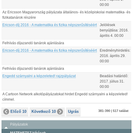
00:00
Az Ericsson Magyarország pályázata általános- és középiskolai matematika- és
fizikatanárok részére
Ericson-díj 2016 - A matematika és fizika népszerűsítéséért
Jelölések
benyújtása:
2016.
április
4
.
00:00
Felhívás díjazandó tanárok ajánlására
Ericson-díj 2016 - A matematika és fizika népszerűsítéséért
Eredményhirdetés:
2016.
április
29
.
00:00
Felhívás díjazandó tanárok ajánlására
Engedd szárnyalni a képzeleted! rajzpályázat
Beadási határidő:
2017.
július
31
.
00:00
A Cartoon Network alkotópályázatokat hirdet Engedd szárnyalni a képzeleted!
címmel.
381-390 | 517 találat
Előző 10
Következő 10
Ugrás
Pályázatok