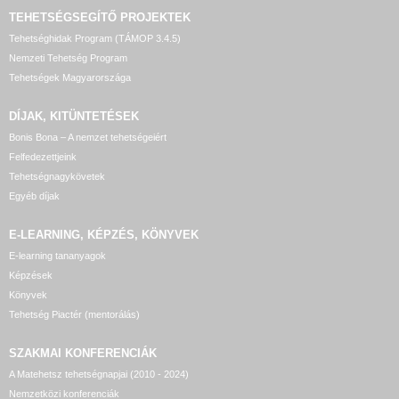
TEHETSÉGSEGÍTŐ
PROJEKTEK
Tehetséghidak Program (TÁMOP 3.4.5)
Nemzeti Tehetség Program
Tehetségek Magyarországa
DÍJAK, KITÜNTETÉSEK
Bonis Bona – A nemzet tehetségeiért
Felfedezettjeink
Tehetségnagykövetek
Egyéb díjak
E-LEARNING, KÉPZÉS, KÖNYVEK
E-learning tananyagok
Képzések
Könyvek
Tehetség Piactér (mentorálás)
SZAKMAI KONFERENCIÁK
A Matehetsz tehetségnapjai (2010 - 2024)
Nemzetközi konferenciák