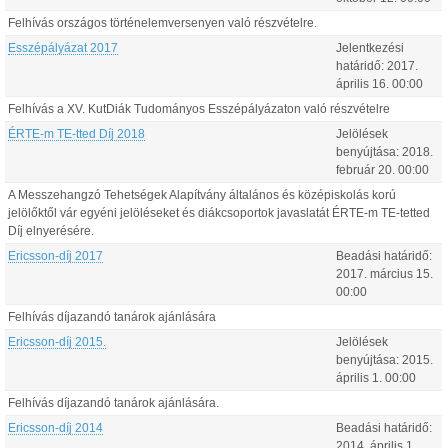
Felhívás országos történelemversenyen való részvételre.
Esszépályázat 2017
Jelentkezési
határidő:
2017.
április
16
.
00:00
Felhívás a XV. KutDiák Tudományos Esszépályázaton való részvételre
ÉRTE-m TE-tted Díj 2018
Jelölések
benyújtása:
2018.
február
20
.
00:00
A Messzehangzó Tehetségek Alapítvány általános és középiskolás korú
jelölőktől vár egyéni jelöléseket és diákcsoportok javaslatát ÉRTE-m TE-tetted
Díj elnyerésére.
Ericsson-díj 2017
Beadási határidő:
2017.
március
15
.
00:00
Felhívás díjazandó tanárok ajánlására
Ericsson-díj 2015.
Jelölések
benyújtása:
2015.
április
1
.
00:00
Felhívás díjazandó tanárok ajánlására.
Ericsson-díj 2014
Beadási határidő:
2014.
április
1
.