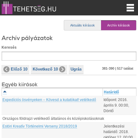
Aktuális kiírások
Archív kiírások
Archív pályázatok
Keresés
381-390 | 517 találat
Előző 10
Következő 10
Ugrás
Egyéb kiírások
Határidő
Expedíciós ösvényeken – Kövesd a kutatókat! vetélkedő
Időpont:
2016.
április
9
.
00:00
,
Döntő
Országos földrajzi vetélkedő általános és középiskolásoknak
Estöri Kreatív Történelmi Verseny 2018/2019
Jelentkezési
határidő:
2018.
október
12
.
00:00