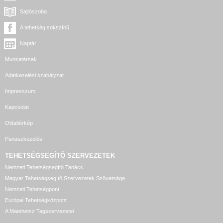
Sajtószoba
A tehetség sokszínű
Naptár
Munkatársak
Adatkezelési szabályzat
Impresszum
Kapcsolat
Oldaltérkép
Panaszkezelés
TEHETSÉGSEGÍTŐ SZERVEZETEK
Nemzeti Tehetségsegítő Tanács
Magyar Tehetségsegítő Szervezetek Szövetsége
Nemzeti Tehetségpont
Európai Tehetségközpont
A Matehetsz Tagszervezetei