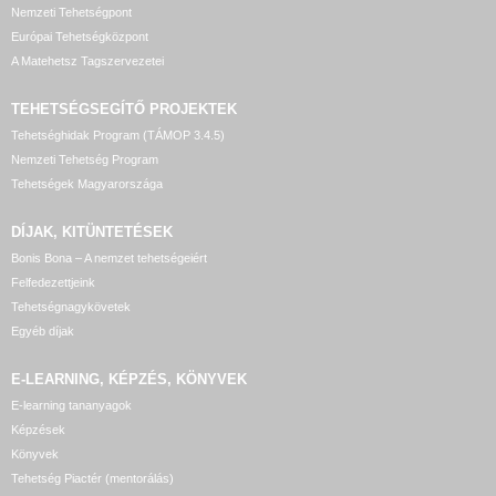
Nemzeti Tehetségpont
Európai Tehetségközpont
A Matehetsz Tagszervezetei
TEHETSÉGSEGÍTŐ
PROJEKTEK
Tehetséghidak Program (TÁMOP 3.4.5)
Nemzeti Tehetség Program
Tehetségek Magyarországa
DÍJAK, KITÜNTETÉSEK
Bonis Bona – A nemzet tehetségeiért
Felfedezettjeink
Tehetségnagykövetek
Egyéb díjak
E-LEARNING, KÉPZÉS, KÖNYVEK
E-learning tananyagok
Képzések
Könyvek
Tehetség Piactér (mentorálás)