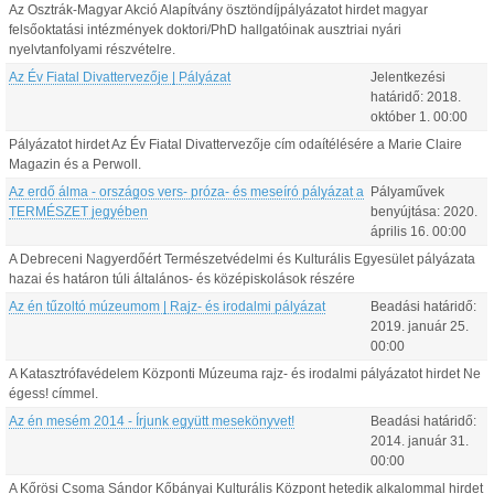
Az Osztrák-Magyar Akció Alapítvány ösztöndíjpályázatot hirdet magyar
felsőoktatási intézmények doktori/PhD hallgatóinak ausztriai nyári
nyelvtanfolyami részvételre.
Az Év Fiatal Divattervezője | Pályázat
Jelentkezési
határidő:
2018.
október
1
.
00:00
Pályázatot hirdet Az Év Fiatal Divattervezője cím odaítélésére a Marie Claire
Magazin és a Perwoll.
Az erdő álma - országos vers- próza- és meseíró pályázat a
Pályaművek
TERMÉSZET jegyében
benyújtása:
2020.
április
16
.
00:00
A Debreceni Nagyerdőért Természetvédelmi és Kulturális Egyesület pályázata
hazai és határon túli általános- és középiskolások részére
Az én tűzoltó múzeumom | Rajz- és irodalmi pályázat
Beadási határidő:
2019.
január
25
.
00:00
A Katasztrófavédelem Központi Múzeuma rajz- és irodalmi pályázatot hirdet Ne
égess! címmel.
Az én mesém 2014 - Írjunk együtt mesekönyvet!
Beadási határidő:
2014.
január
31
.
00:00
A Kőrösi Csoma Sándor Kőbányai Kulturális Központ hetedik alkalommal hirdet