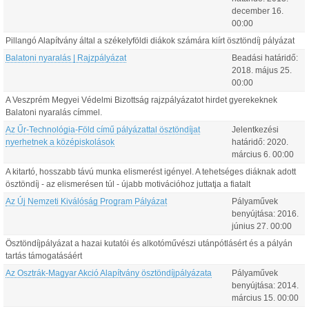
december
16
.
00:00
Pillangó Alapítvány által a székelyföldi diákok számára kiírt ösztöndíj pályázat
Balatoni nyaralás | Rajzpályázat
Beadási határidő:
2018.
május
25
.
00:00
A Veszprém Megyei Védelmi Bizottság rajzpályázatot hirdet gyerekeknek
Balatoni nyaralás címmel.
Az Űr-Technológia-Föld című pályázattal ösztöndíjat
Jelentkezési
nyerhetnek a középiskolások
határidő:
2020.
március
6
.
00:00
A kitartó, hosszabb távú munka elismerést igényel. A tehetséges diáknak adott
ösztöndíj - az elismerésen túl - újabb motivációhoz juttatja a fiatalt
Az Új Nemzeti Kiválóság Program Pályázat
Pályaművek
benyújtása:
2016.
június
27
.
00:00
Ösztöndíjpályázat a hazai kutatói és alkotóművészi utánpótlásért és a pályán
tartás támogatásáért
Az Osztrák-Magyar Akció Alapítvány ösztöndíjpályázata
Pályaművek
benyújtása:
2014.
március
15
.
00:00