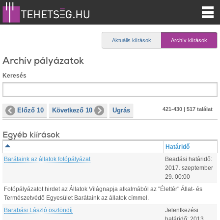
Aktuális kiírások
Archív kiírások
Archív pályázatok
Keresés
421-430 | 517 találat
Előző 10
Következő 10
Ugrás
Egyéb kiírások
Határidő
Barátaink az állatok fotópályázat
Beadási határidő:
2017.
szeptember
29
.
00:00
Fotópályázatot hirdet az Állatok Világnapja alkalmából az "Élettér" Állat- és
Természetvédő Egyesület Barátaink az állatok címmel.
Barabási László ösztöndíj
Jelentkezési
határidő:
2013.