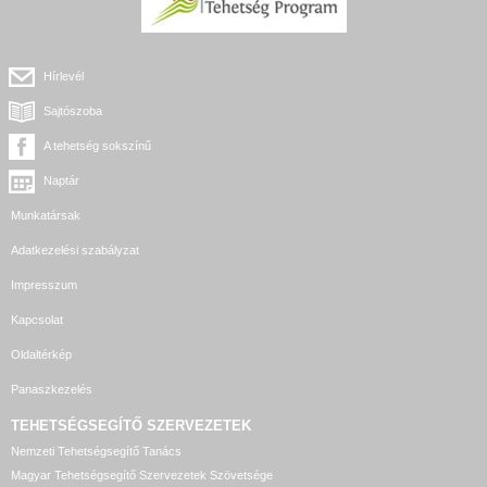
Hírlevél
Sajtószoba
A tehetség sokszínű
Naptár
Munkatársak
Adatkezelési szabályzat
Impresszum
Kapcsolat
Oldaltérkép
Panaszkezelés
TEHETSÉGSEGÍTŐ SZERVEZETEK
Nemzeti Tehetségsegítő Tanács
Magyar Tehetségsegítő Szervezetek Szövetsége