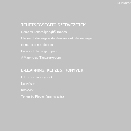
Munkatár
TEHETSÉGSEGÍTŐ SZERVEZETEK
Nemzeti Tehetségsegítő Tanács
Magyar Tehetségsegítő Szervezetek Szövetsége
Nemzeti Tehetségpont
Európai Tehetségközpont
A Matehetsz Tagszervezetei
E-LEARNING, KÉPZÉS, KÖNYVEK
E-learning tananyagok
Képzések
Könyvek
Tehetség Piactér (mentorálás)