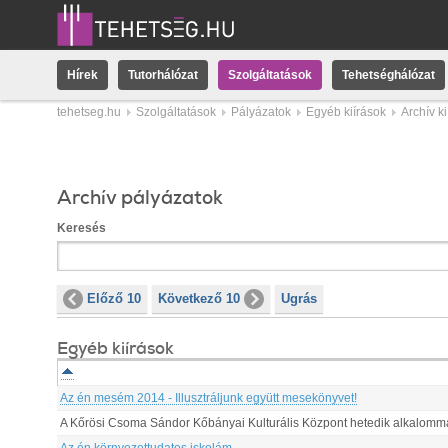
Hírek
Tutorhálózat
Szolgáltatások
Tehetséghálózat
tehetseg.hu
Szolgáltatások
Pályázatok
Egyéb kiírások
Archív k
Archív pályázatok
Keresés
Előző 10
Következő 10
Ugrás
Egyéb kiírások
Az én mesém 2014 - Illusztráljunk együtt mesekönyvet!
A Kőrösi Csoma Sándor Kőbányai Kulturális Központ hetedik alkalommal