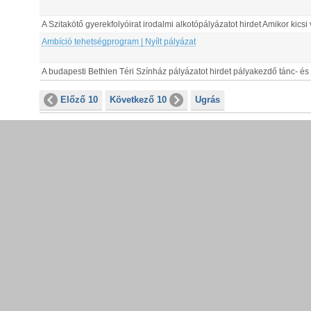
A Szitakötő gyerekfolyóirat irodalmi alkotópályázatot hirdet Amikor kicsi
Ambíció tehetségprogram | Nyílt pályázat
A budapesti Bethlen Téri Színház pályázatot hirdet pályakezdő tánc- és
Előző 10
Következő 10
Ugrás