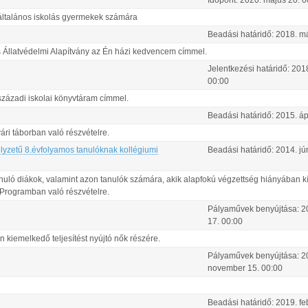
Időpont:
2020.
május
20
.
0
t általános iskolás gyermekek számára
Beadási határidő:
2018.
m
s Állatvédelmi Alapítvány az Én házi kedvencem címmel.
Jelentkezési határidő:
201
00:00
századi iskolai könyvtáram címmel.
Beadási határidő:
2015.
áp
ri táborban való részvételre.
lyzetű 8.évfolyamos tanulóknak kollégiumi
Beadási határidő:
2014.
jú
anuló diákok, valamint azon tanulók számára, akik alapfokú végzettség hiányában 
Programban való részvételre.
Pályaművek benyújtása:
2
17
.
00:00
n kiemelkedő teljesítést nyújtó nők részére.
Pályaművek benyújtása:
2
november
15
.
00:00
Beadási határidő:
2019.
fe