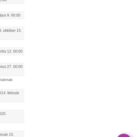
0:00
ájus
9
.
00:00
8.
október
15
.
rilis
12
.
00:00
nius
27
.
00:00
kívánnak
014.
február
020.
bruár
15
.