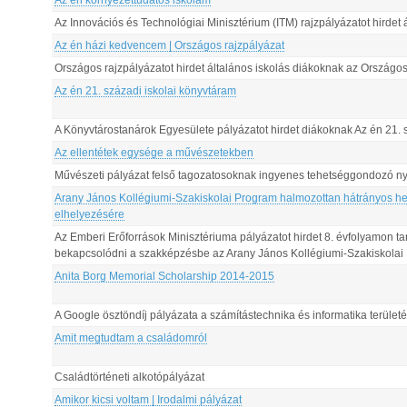
Az én környezettudatos iskolám
Az Innovációs és Technológiai Minisztérium (ITM) rajzpályázatot hirde
Az én házi kedvencem | Országos rajzpályázat
Országos rajzpályázatot hirdet általános iskolás diákoknak az Országo
Az én 21. századi iskolai könyvtáram
A Könyvtárostanárok Egyesülete pályázatot hirdet diákoknak Az én 21. 
Az ellentétek egysége a művészetekben
Művészeti pályázat felső tagozatosoknak ingyenes tehetséggondozó nyá
Arany János Kollégiumi-Szakiskolai Program halmozottan hátrányos he
elhelyezésére
Az Emberi Erőforrások Minisztériuma pályázatot hirdet 8. évfolyamon t
bekapcsolódni a szakképzésbe az Arany János Kollégiumi-Szakiskolai 
Anita Borg Memorial Scholarship 2014-2015
A Google ösztöndíj pályázata a számítástechnika és informatika területé
Amit megtudtam a családomról
Családtörténeti alkotópályázat
Amikor kicsi voltam | Irodalmi pályázat