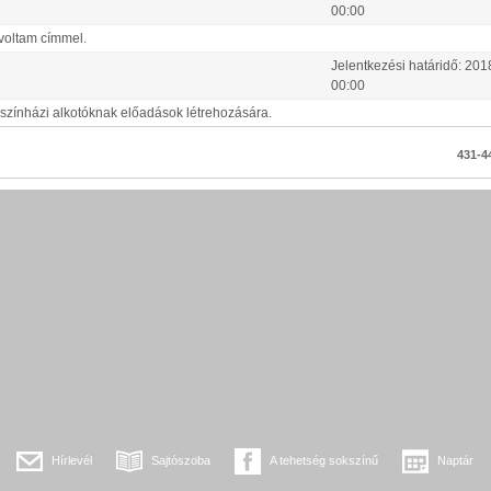
00:00
 voltam címmel.
Jelentkezési határidő:
201
00:00
 színházi alkotóknak előadások létrehozására.
431-44
Hírlevél
Sajtószoba
A tehetség sokszínű
Naptár