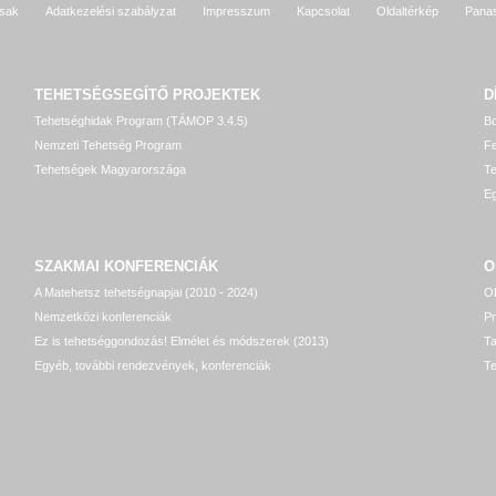
sak
Adatkezelési szabályzat
Impresszum
Kapcsolat
Oldaltérkép
Pana
TEHETSÉGSEGÍTŐ
PROJEKTEK
D
Tehetséghidak Program (TÁMOP 3.4.5)
Bo
Nemzeti Tehetség Program
Fe
Tehetségek Magyarországa
T
Eg
SZAKMAI KONFERENCIÁK
O
A Matehetsz tehetségnapjai (2010 - 2024)
OP
Nemzetközi konferenciák
P
Ez is tehetséggondozás! Elmélet és módszerek (2013)
T
Egyéb, további rendezvények, konferenciák
Te