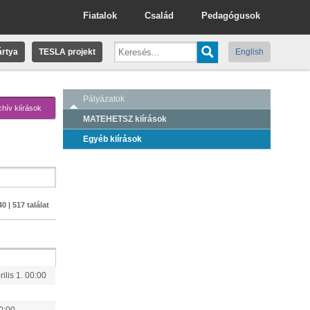
Fiatalok
Család
Pedagógusok
rtya
TESLA projekt
English
Pályázatok
chív kiírások
MATEHETSZ kiírások
Egyéb kiírások
0 | 517 találat
rilis
1
.
00:00