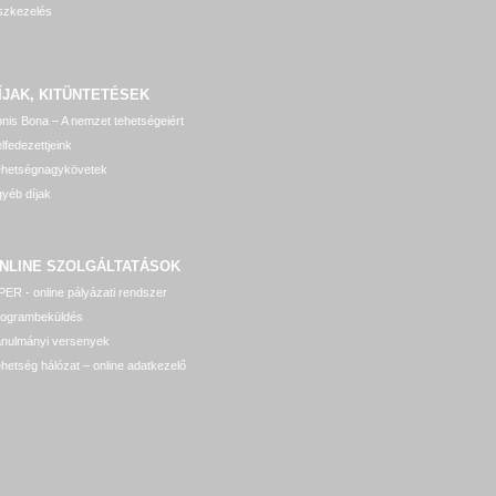
szkezelés
ÍJAK, KITÜNTETÉSEK
nis Bona – A nemzet tehetségeiért
lfedezettjeink
ehetségnagykövetek
yéb díjak
NLINE SZOLGÁLTATÁSOK
ER - online pályázati rendszer
rogrambeküldés
anulmányi versenyek
hetség hálózat – online adatkezelő