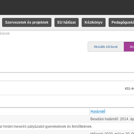
Szervezetek és projektek
EU hálózat
Kézikönyv
Pedagóguská
iírások
Aktuális kiírások
Ar
431-44
Határidő
Beadási határidő:
2014.
áp
 hirdet meseíró pályázatot gyerekeknek és felnőtteknek.