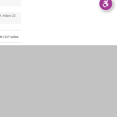
8.
május
22
.
0 | 517 találat