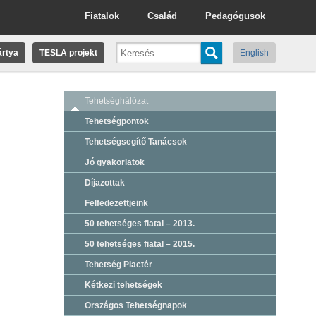
Fiatalok
Család
Pedagógusok
rtya
TESLA projekt
English
Tehetséghálózat
Tehetségpontok
Tehetségsegítő Tanácsok
Jó gyakorlatok
Díjazottak
Felfedezettjeink
50 tehetséges fiatal – 2013.
50 tehetséges fiatal – 2015.
Tehetség Piactér
Kétkezi tehetségek
Országos Tehetségnapok