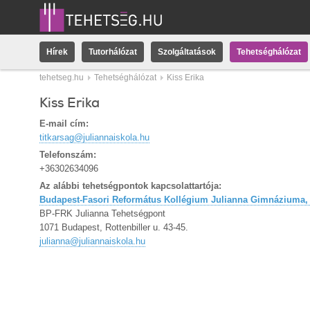
Hírek
Tutorhálózat
Szolgáltatások
Tehetséghálózat
tehetseg.hu
Tehetséghálózat
Kiss Erika
Kiss Erika
E-mail cím:
titkarsag@juliannaiskola.hu
Telefonszám:
+36302634096
Az alábbi tehetségpontok kapcsolattartója:
Budapest-Fasori Református Kollégium Julianna Gimnáziuma, 
BP-FRK Julianna Tehetségpont
1071 Budapest, Rottenbiller u. 43-45.
julianna@juliannaiskola.hu