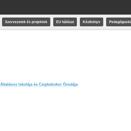
Szervezetek és projektek
EU hálózat
Kézikönyv
Pedagóguská
Általános Iskolája és Csipkebokor Óvodája