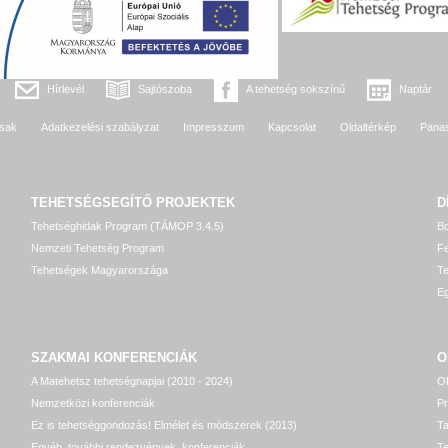
Hírlevél
Sajtószoba
A tehetség sokszínű
Naptár
sak
Adatkezelési szabályzat
Impresszum
Kapcsolat
Oldaltérkép
Pana
TEHETSÉGSEGÍTŐ
PROJEKTEK
D
Tehetséghidak Program (TÁMOP 3.4.5)
Bo
Nemzeti Tehetség Program
Fe
Tehetségek Magyarországa
T
Eg
SZAKMAI KONFERENCIÁK
O
A Matehetsz tehetségnapjai (2010 - 2024)
OP
Nemzetközi konferenciák
P
Ez is tehetséggondozás! Elmélet és módszerek (2013)
T
Egyéb, további rendezvények, konferenciák
Te