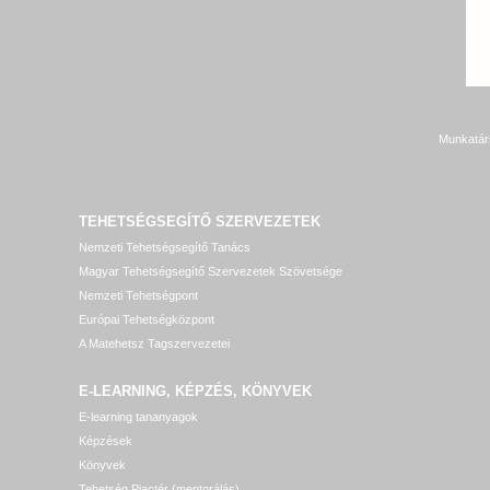
Munkatár
TEHETSÉGSEGÍTŐ SZERVEZETEK
Nemzeti Tehetségsegítő Tanács
Magyar Tehetségsegítő Szervezetek Szövetsége
Nemzeti Tehetségpont
Európai Tehetségközpont
A Matehetsz Tagszervezetei
E-LEARNING, KÉPZÉS, KÖNYVEK
E-learning tananyagok
Képzések
Könyvek
Tehetség Piactér (mentorálás)