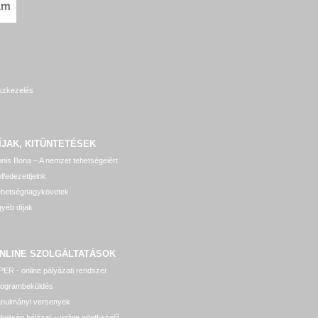
szkezelés
ÍJAK, KITÜNTETÉSEK
nis Bona – A nemzet tehetségeiért
lfedezettjeink
ehetségnagykövetek
yéb díjak
NLINE SZOLGÁLTATÁSOK
ER - online pályázati rendszer
rogrambeküldés
anulmányi versenyek
hetség hálózat – online adatkezelő