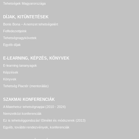
Tehetségek Magyarországa
DÍJAK, KITÜNTETÉSEK
Bonis Bona – A nemzet tehetségeiért
Felfedezettjeink
Tehetségnagykövetek
Egyéb díjak
E-LEARNING, KÉPZÉS, KÖNYVEK
E-learning tananyagok
Képzések
Könyvek
Tehetség Piactér (mentorálás)
SZAKMAI KONFERENCIÁK
A Matehetsz tehetségnapjai (2010 - 2024)
Nemzetközi konferenciák
Ez is tehetséggondozás! Elmélet és módszerek (2013)
Egyéb, további rendezvények, konferenciák