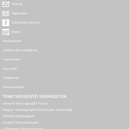
Hírlevél
Sajtószoba
A tehetség sokszínű
Naptár
Munkatársak
Adatkezelési szabályzat
Impresszum
Kapcsolat
Oldaltérkép
Panaszkezelés
TEHETSÉGSEGÍTŐ SZERVEZETEK
Nemzeti Tehetségsegítő Tanács
Magyar Tehetségsegítő Szervezetek Szövetsége
Nemzeti Tehetségpont
Európai Tehetségközpont
A Matehetsz Tagszervezetei