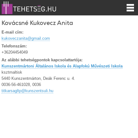
Kovácsné Kukovecz Anita
E-mail cím:
kukoveczanita@gmail.com
Telefonszám:
+36204454049
Az alábbi tehetségpontok kapcsolattartója:
Kunszentmártoni Általános Iskola és Alapfokú Művészeti Iskola
ksztmaltisk
5440 Kunszentmárton, Deák Ferenc u. 4.
0036-56-461028, 0036
titkarsagltp@kunszentsuli.hu