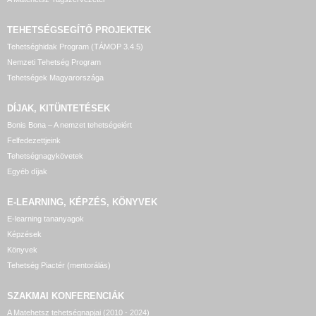
TEHETSÉGSEGÍTŐ
PROJEKTEK
Tehetséghidak Program (TÁMOP 3.4.5)
Nemzeti Tehetség Program
Tehetségek Magyarországa
DÍJAK, KITÜNTETÉSEK
Bonis Bona – A nemzet tehetségeiért
Felfedezettjeink
Tehetségnagykövetek
Egyéb díjak
E-LEARNING, KÉPZÉS, KÖNYVEK
E-learning tananyagok
Képzések
Könyvek
Tehetség Piactér (mentorálás)
SZAKMAI KONFERENCIÁK
A Matehetsz tehetségnapjai (2010 - 2024)