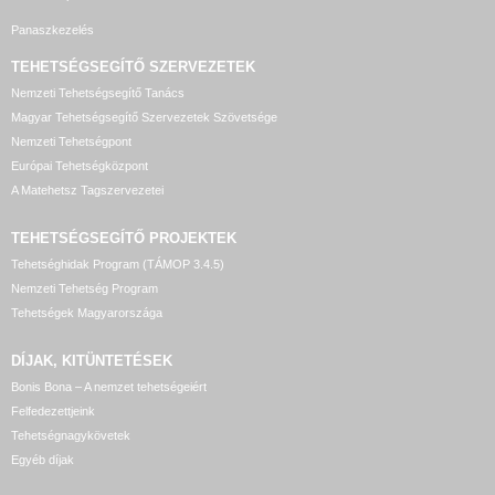
Panaszkezelés
TEHETSÉGSEGÍTŐ SZERVEZETEK
Nemzeti Tehetségsegítő Tanács
Magyar Tehetségsegítő Szervezetek Szövetsége
Nemzeti Tehetségpont
Európai Tehetségközpont
A Matehetsz Tagszervezetei
TEHETSÉGSEGÍTŐ
PROJEKTEK
Tehetséghidak Program (TÁMOP 3.4.5)
Nemzeti Tehetség Program
Tehetségek Magyarországa
DÍJAK, KITÜNTETÉSEK
Bonis Bona – A nemzet tehetségeiért
Felfedezettjeink
Tehetségnagykövetek
Egyéb díjak