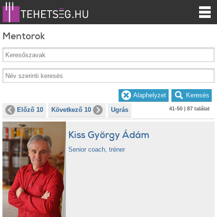
Mentorok
41-50 | 87 találat
Előző 10
Következő 10
Ugrás
Kiss György Ádám
Senior coach, tréner