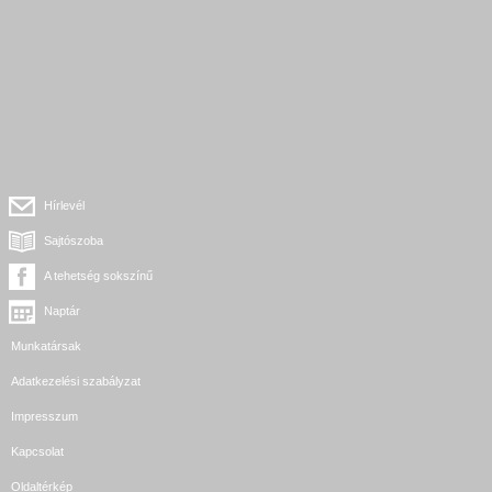
Hírlevél
Sajtószoba
A tehetség sokszínű
Naptár
Munkatársak
Adatkezelési szabályzat
Impresszum
Kapcsolat
Oldaltérkép