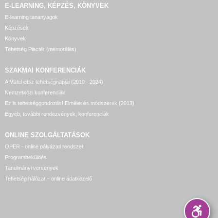
E-LEARNING, KÉPZÉS, KÖNYVEK
E-learning tananyagok
Képzések
Könyvek
Tehetség Piactér (mentorálás)
SZAKMAI KONFERENCIÁK
A Matehetsz tehetségnapjai (2010 - 2024)
Nemzetközi konferenciák
Ez is tehetséggondozás! Elmélet és módszerek (2013)
Egyéb, további rendezvények, konferenciák
ONLINE SZOLGÁLTATÁSOK
OPER - online pályázati rendszer
Programbeküldés
Tanulmányi versenyek
Tehetség hálózat – online adatkezelő