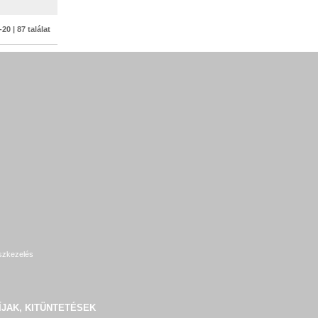
-20 | 87 találat
szkezelés
ÍJAK, KITÜNTETÉSEK