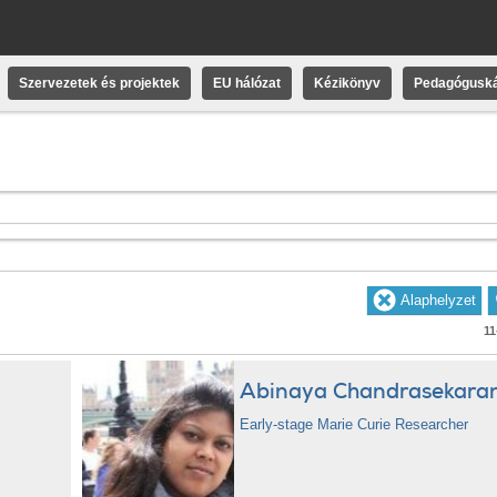
Szervezetek és projektek
EU hálózat
Kézikönyv
Pedagóguská
11
Abinaya Chandrasekara
Early-stage Marie Curie Researcher