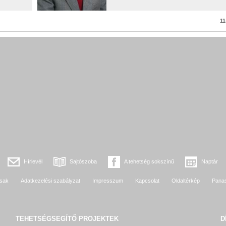
11
Hírlevél
Sajtószoba
A tehetség sokszínű
Naptár
sak
Adatkezelési szabályzat
Impresszum
Kapcsolat
Oldaltérkép
Pana
TEHETSÉGSEGÍTŐ
PROJEKTEK
D