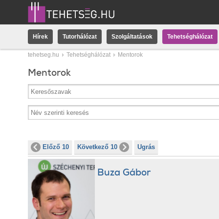
Hírek
Tutorhálózat
Szolgáltatások
Tehetséghálózat
tehetseg.hu
Tehetséghálózat
Mentorok
Mentorok
Előző 10
Következő 10
Ugrás
Buza Gábor