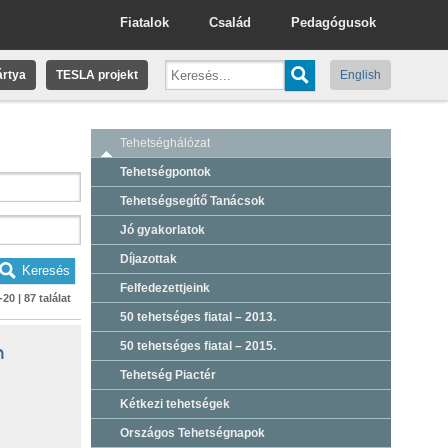
Fiatalok
Család
Pedagógusok
rtya
TESLA projekt
English
Tehetséghálózat
Tehetségpontok
Tehetségsegítő Tanácsok
Jó gyakorlatok
Díjazottak
Felfedezettjeink
-20 | 87 találat
50 tehetséges fiatal – 2013.
50 tehetséges fiatal – 2015.
n
Tehetség Piactér
Kétkezi tehetségek
Országos Tehetségnapok