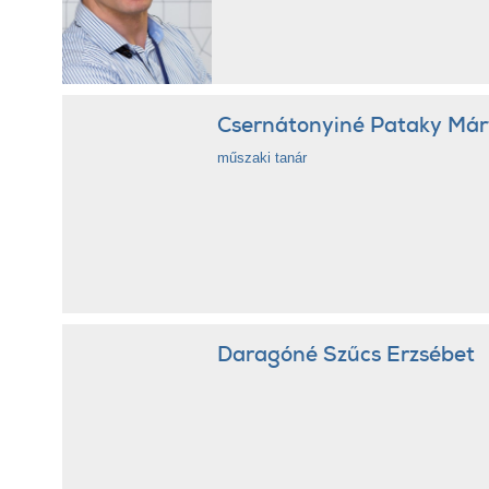
Csernátonyiné Pataky Már
műszaki tanár
Daragóné Szűcs Erzsébet