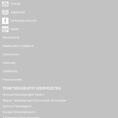
Hírlevél
Sajtószoba
A tehetség sokszínű
Naptár
Munkatársak
Adatkezelési szabályzat
Impresszum
Kapcsolat
Oldaltérkép
Panaszkezelés
TEHETSÉGSEGÍTŐ SZERVEZETEK
Nemzeti Tehetségsegítő Tanács
Magyar Tehetségsegítő Szervezetek Szövetsége
Nemzeti Tehetségpont
Európai Tehetségközpont
A Matehetsz Tagszervezetei