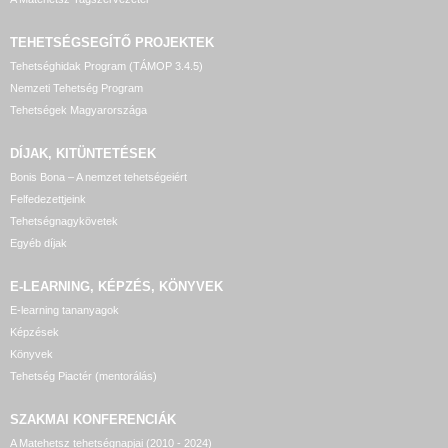
TEHETSÉGSEGÍTŐ
PROJEKTEK
Tehetséghidak Program (TÁMOP 3.4.5)
Nemzeti Tehetség Program
Tehetségek Magyarországa
DÍJAK, KITÜNTETÉSEK
Bonis Bona – A nemzet tehetségeiért
Felfedezettjeink
Tehetségnagykövetek
Egyéb díjak
E-LEARNING, KÉPZÉS, KÖNYVEK
E-learning tananyagok
Képzések
Könyvek
Tehetség Piactér (mentorálás)
SZAKMAI KONFERENCIÁK
A Matehetsz tehetségnapjai (2010 - 2024)