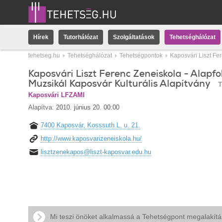
Hírek
Tutorhálózat
Szolgáltatások
Tehetséghálózat
tehetseg.hu
Tehetséghálózat
Tehetségpontok
Kaposvári Liszt Fer
Kaposvári Liszt Ferenc Zeneiskola - Alapfo
Muzsikál Kaposvár Kulturális Alapítvány
T
Kaposvári LFZAMI
Alapítva:
2010. június 20. 00:00
7400 Kaposvár, Kosssuth L. u. 21.
http://www.kaposvarizeneiskola.hu/
lisztzenekapos@liszt-kaposvar.edu.hu
Mi teszi önöket alkalmassá a Tehetségpont megalakít