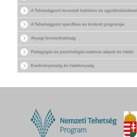
A Tehetségpont tervezett hatóköre és együttműködése
A Tehetségpont specifikus és konkrét programjai
Anyagi fenntarthatóság
Pedagógiai és pszichológiai szakmai alapok és háttér
Eredményesség és hatékonyság