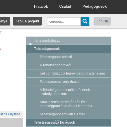
Fiatalok
Család
Pedagógusok
rtya
TESLA projekt
English
ny
Tehetséghálózat
ó
Tehetségpontok
Tehetségpont kereső
A Tehetségpontokról
Két pont között a legrövidebb út a tehetség
Tehetségpont-regisztráció
A Tehetségpontok működésének
szabályrendszere
Adatkezelési hozzájárulás és a
tehetségpont által vállalt feladatok
szes kinyitása
Tehetségpont arculati elemek
Tehetségsegítő Tanácsok