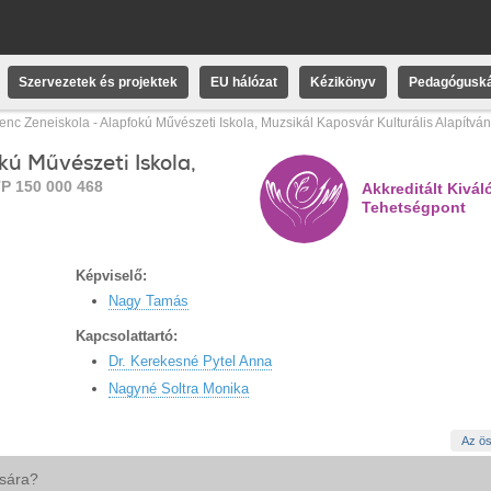
Szervezetek és projektek
EU hálózat
Kézikönyv
Pedagóguská
enc Zeneiskola - Alapfokú Művészeti Iskola, Muzsikál Kaposvár Kulturális Alapítvá
kú Művészeti Iskola,
P 150 000 468
Akkreditált Kivál
Tehetségpont
Képviselő:
Nagy Tamás
Kapcsolattartó:
Dr. Kerekesné Pytel Anna
Nagyné Soltra Monika
Az ös
ására?