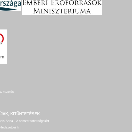
szkezelés
ÍJAK, KITÜNTETÉSEK
nis Bona – A nemzet tehetségeiért
lfedezettjeink