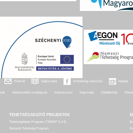
Hírlevél
Sajtószoba
A tehetség sokszínű
Naptár
sak
Adatkezelési szabályzat
Impresszum
Kapcsolat
Oldaltérkép
Pana
TEHETSÉGSEGÍTŐ
PROJEKTEK
D
Tehetséghidak Program (TÁMOP 3.4.5)
Bo
Nemzeti Tehetség Program
Fe