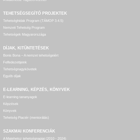
TEHETSÉGSEGÍTŐ
PROJEKTEK
Tehetséghidak Program (TÁMOP 3.4.5)
Nemzeti Tehetség Program
Tehetségek Magyarországa
DÍJAK, KITÜNTETÉSEK
Bonis Bona – A nemzet tehetségeiért
Felfedezettjeink
Tehetségnagykövetek
Egyéb díjak
E-LEARNING, KÉPZÉS, KÖNYVEK
E-learning tananyagok
Képzések
Könyvek
Tehetség Piactér (mentorálás)
SZAKMAI KONFERENCIÁK
A Matehetsz tehetségnapjai (2010 - 2024)