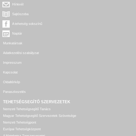
Hírlevél
Sajtószoba
A tehetség sokszínű
Naptár
Munkatársak
Adatkezelési szabályzat
Impresszum
Kapcsolat
Oldaltérkép
Panaszkezelés
TEHETSÉGSEGÍTŐ SZERVEZETEK
Nemzeti Tehetségsegítő Tanács
Magyar Tehetségsegítő Szervezetek Szövetsége
Nemzeti Tehetségpont
Európai Tehetségközpont
A Matehetsz Tagszervezetei