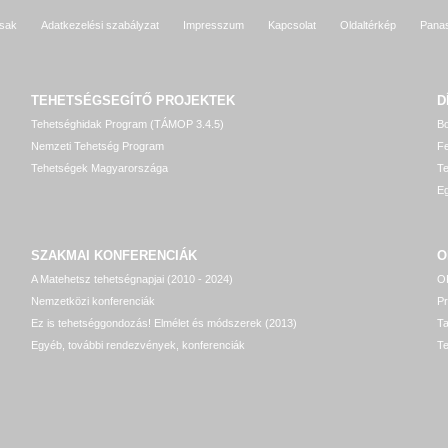
sak
Adatkezelési szabályzat
Impresszum
Kapcsolat
Oldaltérkép
Pana
TEHETSÉGSEGÍTŐ
PROJEKTEK
D
Tehetséghidak Program (TÁMOP 3.4.5)
Bo
Nemzeti Tehetség Program
Fe
Tehetségek Magyarországa
T
Eg
SZAKMAI KONFERENCIÁK
O
A Matehetsz tehetségnapjai (2010 - 2024)
OP
Nemzetközi konferenciák
P
Ez is tehetséggondozás! Elmélet és módszerek (2013)
T
Egyéb, további rendezvények, konferenciák
Te