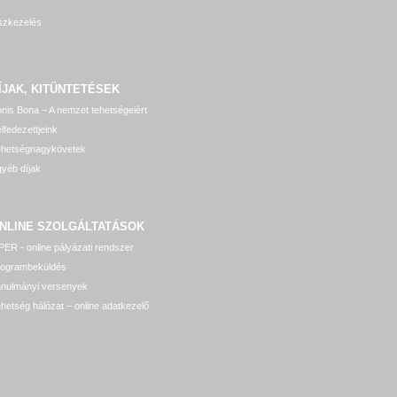
szkezelés
ÍJAK, KITÜNTETÉSEK
nis Bona – A nemzet tehetségeiért
lfedezettjeink
ehetségnagykövetek
yéb díjak
NLINE SZOLGÁLTATÁSOK
ER - online pályázati rendszer
rogrambeküldés
anulmányi versenyek
hetség hálózat – online adatkezelő