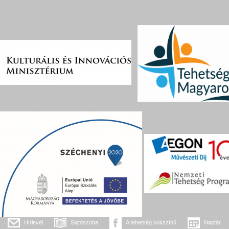
Hírlevél
Sajtószoba
A tehetség sokszínű
Naptár