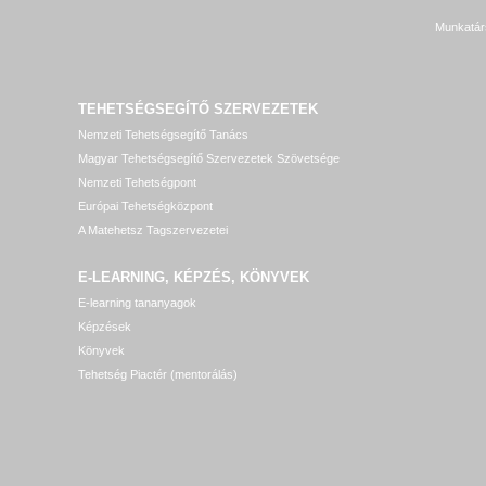
Munkatár
TEHETSÉGSEGÍTŐ SZERVEZETEK
Nemzeti Tehetségsegítő Tanács
Magyar Tehetségsegítő Szervezetek Szövetsége
Nemzeti Tehetségpont
Európai Tehetségközpont
A Matehetsz Tagszervezetei
E-LEARNING, KÉPZÉS, KÖNYVEK
E-learning tananyagok
Képzések
Könyvek
Tehetség Piactér (mentorálás)