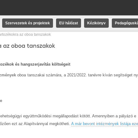
Szervezetek és projektek
EU hálózat
Kézikönyv
Pedagóguská
artozékokra az oboa tanszakok
a az oboa tanszakok
ozékok és hangszerjavítás költségeit
tézmények
oboa tanszakai számára, a 2021/2022. tanévre kíván segítséget nyú
se
tehetségügyi együttműködési megállapodást kötött.
Amennyiben a pályázó e
lőzően ezt
az Alapítvánnyal megkötheti.
A már bevont intézmények
listája ez