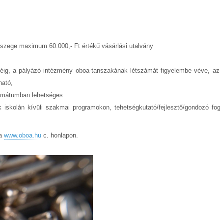
sszege maximum 60.000,- Ft értékű vásárlási utalvány
jéig, a pályázó intézmény oboa-tanszakának létszámát figyelembe véve, az
ható,
l formátumban lehetséges
iskolán kívüli szakmai programokon, tehetségkutató/fejlesztő/gondozó fog
 a
www.oboa.hu
c. honlapon.