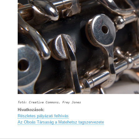
fotó: Creative Commons, Frey Jones
Hivatkozások:
Részletes pályázati felhívás
Az Oboás Társaság a Matehetsz tagszervezete