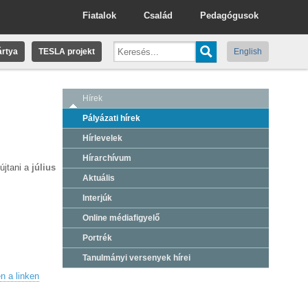
Fiatalok
Család
Pedagógusok
rtya
TESLA projekt
English
Hírek
Pályázati hírek
Hírlevelek
Hírarchívum
jtani a
július
Aktuális
Interjúk
Online médiafigyelő
Portrék
Tanulmányi versenyek hírei
en a linken