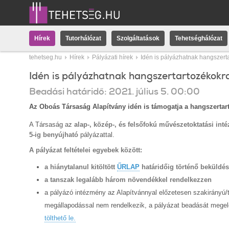
Hírek
Tutorhálózat
Szolgáltatások
Tehetséghálózat
tehetseg.hu
Hírek
Pályázati hírek
Idén is pályázhatnak hangszert
Idén is pályázhatnak hangszertartozékokr
Beadási határidő:
2021.
július
5
.
00:00
Az Oboás Társaság Alapítvány idén is támogatja a hangszertart
A Társaság az
alap-, közép-, és felsőfokú művészetoktatási in
5-ig benyújható
pályázattal.
A pályázat feltételei egyebek között:
a hiánytalanul kitöltött
ŰRLAP
határidőig történő beküldé
a tanszak legalább három növendékkel rendelkezzen
a pályázó intézmény az Alapítvánnyal előzetesen szakirányú/
megállapodással nem rendelkezik, a pályázat beadását mege
tölthető le.