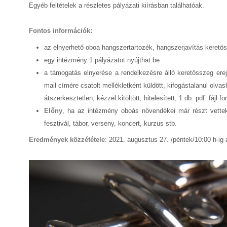
Egyéb feltételek a részletes pályázati kiírásban találhatóak.
Fontos információk:
az elnyerhető oboa hangszertartozék, hangszerjavítás keretö
egy
intézmény 1 pályázatot nyújthat be
a támogatás elnyerése a rendelkezésre álló keretösszeg ere
mail címére csatolt mellékletként küldött, kifogástalanul olvas
átszerkesztetlen, kézzel kitöltött, hitelesített, 1 db. pdf. fáj
Előny
, ha az intézmény oboás növendékei már részt vettek 
fesztivál, tábor, verseny, koncert, kurzus stb.
Eredmények közzététele
: 2021. augusztus 27. /péntek/10:00 h-ig