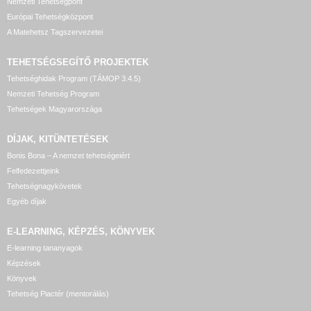
Nemzeti Tehetségpont
Európai Tehetségközpont
A Matehetsz Tagszervezetei
TEHETSÉGSEGÍTŐ
PROJEKTEK
Tehetséghidak Program (TÁMOP 3.4.5)
Nemzeti Tehetség Program
Tehetségek Magyarországa
DÍJAK, KITÜNTETÉSEK
Bonis Bona – A nemzet tehetségeiért
Felfedezettjeink
Tehetségnagykövetek
Egyéb díjak
E-LEARNING, KÉPZÉS, KÖNYVEK
E-learning tananyagok
Képzések
Könyvek
Tehetség Piactér (mentorálás)