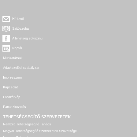
Hírlevél
Sajtószoba
A tehetség sokszínű
Naptár
Munkatársak
Adatkezelési szabályzat
Impresszum
Kapcsolat
Oldaltérkép
Panaszkezelés
TEHETSÉGSEGÍTŐ SZERVEZETEK
Nemzeti Tehetségsegítő Tanács
Magyar Tehetségsegítő Szervezetek Szövetsége