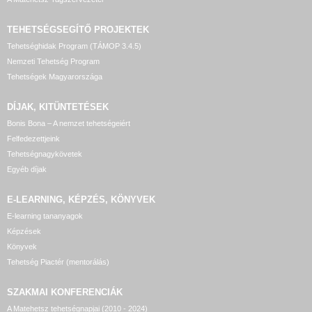
TEHETSÉGSEGÍTŐ
PROJEKTEK
Tehetséghidak Program (TÁMOP 3.4.5)
Nemzeti Tehetség Program
Tehetségek Magyarországa
DÍJAK, KITÜNTETÉSEK
Bonis Bona – A nemzet tehetségeiért
Felfedezettjeink
Tehetségnagykövetek
Egyéb díjak
E-LEARNING, KÉPZÉS, KÖNYVEK
E-learning tananyagok
Képzések
Könyvek
Tehetség Piactér (mentorálás)
SZAKMAI KONFERENCIÁK
A Matehetsz tehetségnapjai (2010 - 2024)