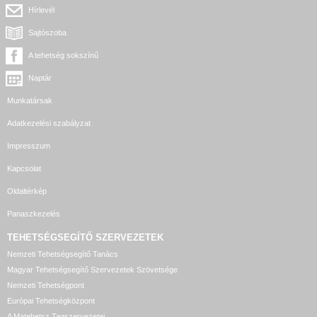
Hírlevél
Sajtószoba
A tehetség sokszínű
Naptár
Munkatársak
Adatkezelési szabályzat
Impresszum
Kapcsolat
Oldaltérkép
Panaszkezelés
TEHETSÉGSEGÍTŐ SZERVEZETEK
Nemzeti Tehetségsegítő Tanács
Magyar Tehetségsegítő Szervezetek Szövetsége
Nemzeti Tehetségpont
Európai Tehetségközpont
A Matehetsz Tagszervezetei