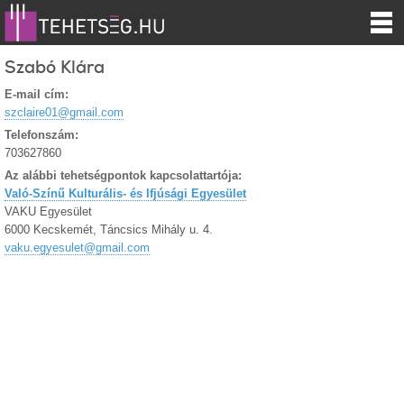
Szabó Klára
E-mail cím:
szclaire01@gmail.com
Telefonszám:
703627860
Az alábbi tehetségpontok kapcsolattartója:
Való-Színű Kulturális- és Ifjúsági Egyesület
VAKU Egyesület
6000 Kecskemét, Táncsics Mihály u. 4.
vaku.egyesulet@gmail.com