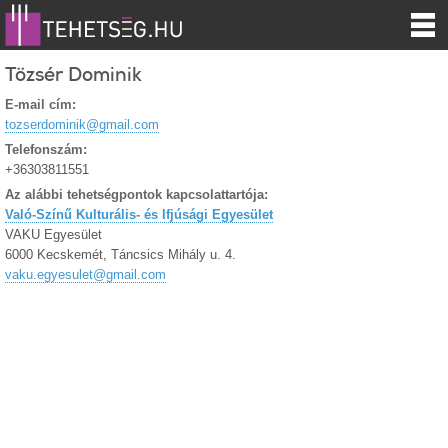
Tözsér Dominik
E-mail cím:
tozserdominik@gmail.com
Telefonszám:
+36303811551
Az alábbi tehetségpontok kapcsolattartója:
Való-Színű Kulturális- és Ifjúsági Egyesület
VAKU Egyesület
6000 Kecskemét, Táncsics Mihály u. 4.
vaku.egyesulet@gmail.com