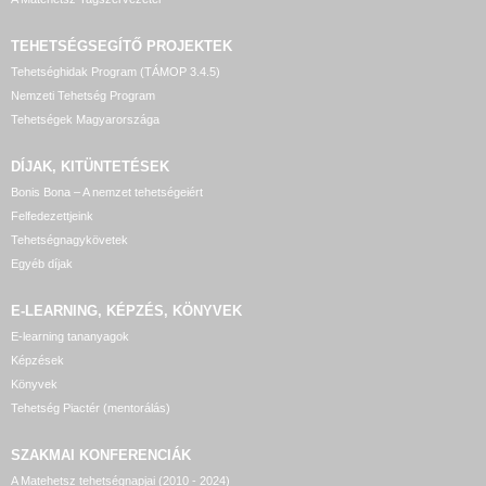
TEHETSÉGSEGÍTŐ
PROJEKTEK
Tehetséghidak Program (TÁMOP 3.4.5)
Nemzeti Tehetség Program
Tehetségek Magyarországa
DÍJAK, KITÜNTETÉSEK
Bonis Bona – A nemzet tehetségeiért
Felfedezettjeink
Tehetségnagykövetek
Egyéb díjak
E-LEARNING, KÉPZÉS, KÖNYVEK
E-learning tananyagok
Képzések
Könyvek
Tehetség Piactér (mentorálás)
SZAKMAI KONFERENCIÁK
A Matehetsz tehetségnapjai (2010 - 2024)