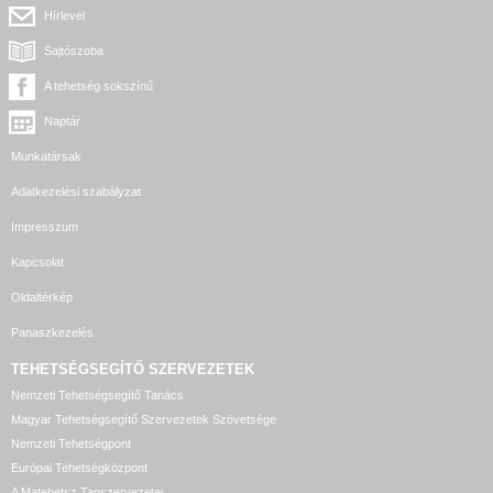
Hírlevél
Sajtószoba
A tehetség sokszínű
Naptár
Munkatársak
Adatkezelési szabályzat
Impresszum
Kapcsolat
Oldaltérkép
Panaszkezelés
TEHETSÉGSEGÍTŐ SZERVEZETEK
Nemzeti Tehetségsegítő Tanács
Magyar Tehetségsegítő Szervezetek Szövetsége
Nemzeti Tehetségpont
Európai Tehetségközpont
A Matehetsz Tagszervezetei