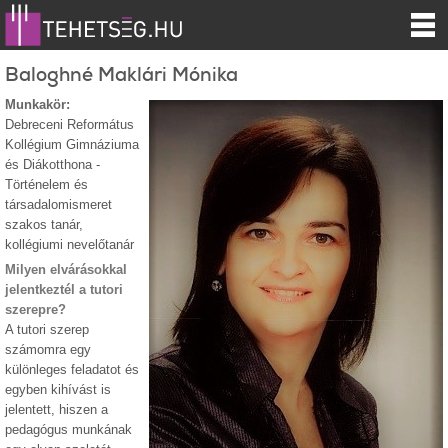
Baloghné Maklári Mónika
Munkakör:
Debreceni Református
Kollégium Gimnáziuma
és Diákotthona -
Történelem és
társadalomismeret
szakos tanár,
kollégiumi nevelőtanár
Milyen elvárásokkal
jelentkeztél a tutori
szerepre?
A tutori szerep
számomra egy
különleges feladatot és
egyben kihívást is
jelentett, hiszen a
pedagógus munkának