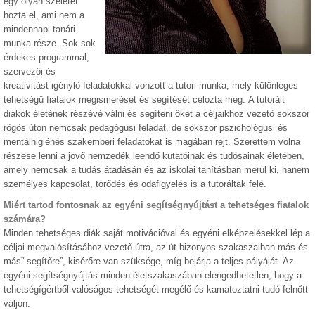
egy olyan szeletét
hozta el, ami nem a
mindennapi tanári
munka része. Sok-sok
érdekes programmal,
szervezői és
kreativitást igénylő feladatokkal vonzott a tutori munka, mely különleges
tehetségű fiatalok megismerését és segítését célozta meg. A tutorált
diákok életének részévé válni és segíteni őket a céljaikhoz vezető sokszor
rögös úton nemcsak pedagógusi feladat, de sokszor pszichológusi és
mentálhigiénés szakemberi feladatokat is magában rejt. Szerettem volna
részese lenni a jövő nemzedék leendő kutatóinak és tudósainak életében,
amely nemcsak a tudás átadásán és az iskolai tanításban merül ki, hanem
személyes kapcsolat, törődés és odafigyelés is a tutoráltak felé.
Miért tartod fontosnak az egyéni segítségnyújtást a tehetséges fiatalok
számára?
Minden tehetséges diák saját motivációval és egyéni elképzelésekkel lép a
céljai megvalósításához vezető útra, az út bizonyos szakaszaiban más és
más” segítőre”, kisérőre van szüksége, míg bejárja a teljes pályáját. Az
egyéni segítségnyújtás minden életszakaszában elengedhetetlen, hogy a
tehetségígértből valóságos tehetségét megélő és kamatoztatni tudó felnőtt
váljon.