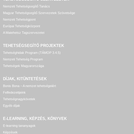
Nemzeti Tehetségsegítő Tanács
Magyar Tehetségsegítő Szervezetek Szövetsége
Nemzeti Tehetségpont
Európai Tehetségközpont
A Matehetsz Tagszervezetei
TEHETSÉGSEGÍTŐ
PROJEKTEK
Tehetséghidak Program (TÁMOP 3.4.5)
Nemzeti Tehetség Program
Tehetségek Magyarországa
DÍJAK, KITÜNTETÉSEK
Bonis Bona – A nemzet tehetségeiért
Felfedezettjeink
Tehetségnagykövetek
Egyéb díjak
E-LEARNING, KÉPZÉS, KÖNYVEK
E-learning tananyagok
Képzések