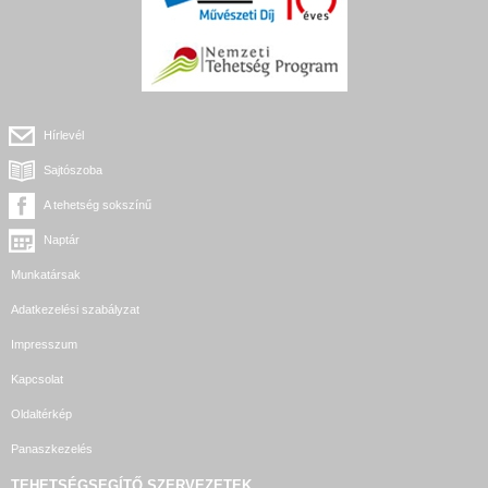
Hírlevél
Sajtószoba
A tehetség sokszínű
Naptár
Munkatársak
Adatkezelési szabályzat
Impresszum
Kapcsolat
Oldaltérkép
Panaszkezelés
TEHETSÉGSEGÍTŐ SZERVEZETEK