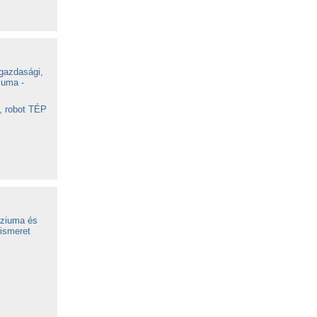
gazdasági,
iuma -
a, robot TÉP
a
áziuma és
ismeret