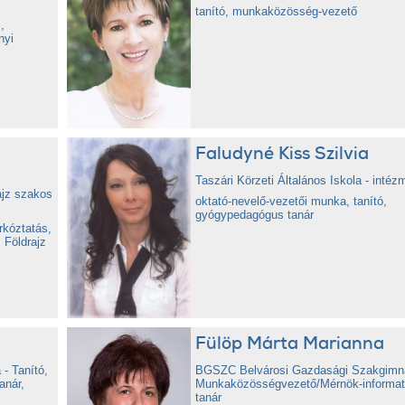
tanító, munkaközösség-vezető
,
nyi
Faludyné Kiss Szilvia
s
Taszári Körzeti Általános Iskola - inté
ajz szakos
oktató-nevelő-vezetői munka, tanító,
gyógypedagógus tanár
rkóztatás,
 Földrajz
Fülöp Márta Marianna
 - Tanító,
BGSZC Belvárosi Gazdasági Szakgimn
anár,
Munkaközösségvezető/Mérnök-informat
tanár