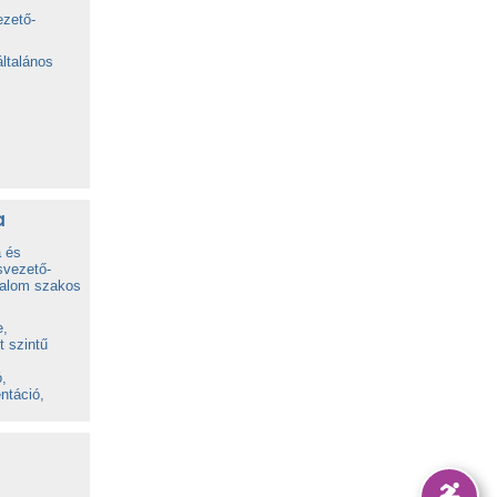
ezető-
ltalános
a
 és
svezető-
dalom szakos
e,
t szintű
,
ntáció,