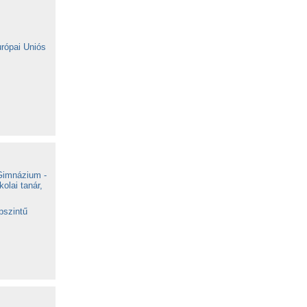
rópai Uniós
Gimnázium -
olai tanár,
pszintű