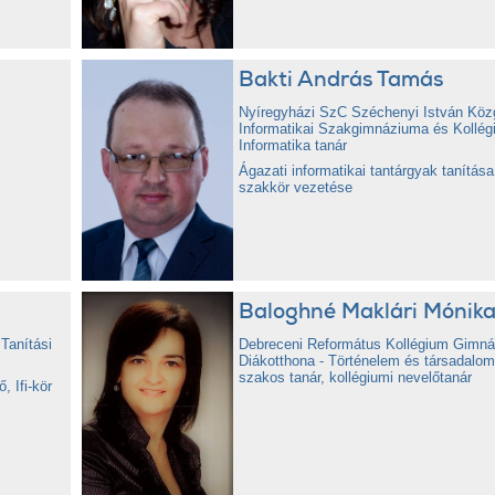
Bakti András Tamás
Nyíregyházi SzC Széchenyi István Köz
Informatikai Szakgimnáziuma és Kollég
Informatika tanár
Ágazati informatikai tantárgyak tanítás
szakkör vezetése
a
Baloghné Maklári Mónik
Tanítási
Debreceni Református Kollégium Gimn
Diákotthona - Történelem és társadalom
szakos tanár, kollégiumi nevelőtanár
 Ifi-kör