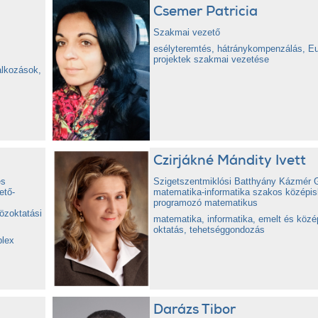
Csemer Patricia
Szakmai vezető
esélyteremtés, hátránykompenzálás, Eu
projektek szakmai vezetése
alkozások,
Czirjákné Mándity Ivett
és
Szigetszentmiklósi Batthyány Kázmér 
ető-
matematika-informatika szakos középisk
programozó matematikus
özoktatási
matematika, informatika, emelt és közé
oktatás, tehetséggondozás
plex
Darázs Tibor