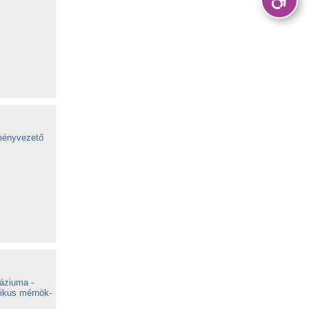
zményvezető
áziuma -
ikus mérnök-