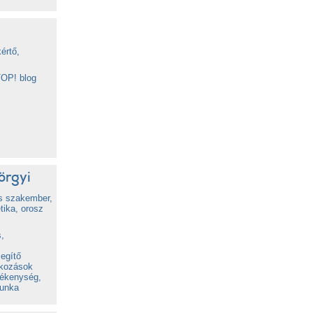
értő,
TOP! blog
örgyi
s szakember,
tika, orosz
,
egítő
lkozások
vékenység,
munka