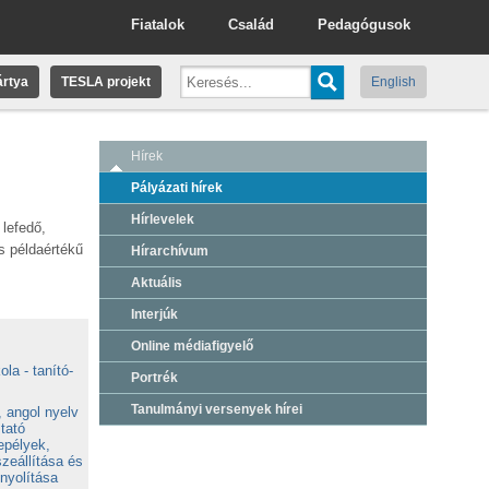
Fiatalok
Család
Pedagógusok
rtya
TESLA projekt
English
Hírek
Pályázati hírek
Hírlevelek
lefedő,
s példaértékű
Hírarchívum
Aktuális
Interjúk
Online médiafigyelő
la - tanító-
Portrék
Tanulmányi versenyek hírei
, angol nyelv
tató
epélyek,
eállítása és
nyolítása