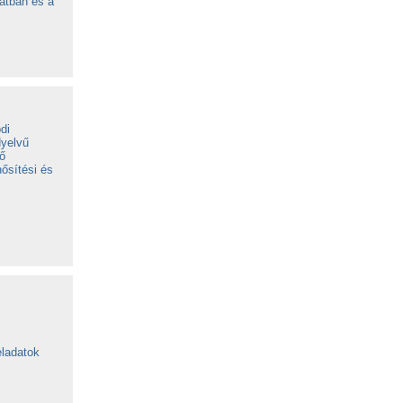
atban és a
di
Nyelvű
tő
ősítési és
eladatok