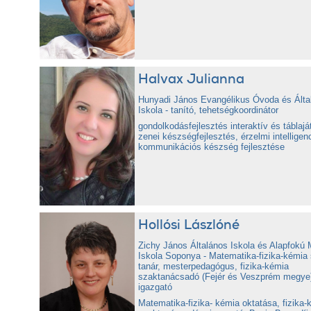
Halvax Julianna
Hunyadi János Evangélikus Óvoda és Álta
Iskola - tanító, tehetségkoordinátor
gondolkodásfejlesztés interaktív és táblajá
zenei készségfejlesztés, érzelmi intelligenc
kommunikációs készség fejlesztése
Hollósi Lászlóné
Zichy János Általános Iskola és Alapfokú 
Iskola Soponya - Matematika-fizika-kémia
tanár, mesterpedagógus, fizika-kémia
szaktanácsadó (Fejér és Veszprém megye
igazgató
Matematika-fizika- kémia oktatása, fizika-