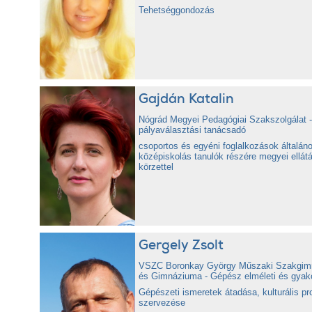
Tehetséggondozás
Gajdán Katalin
Nógrád Megyei Pedagógiai Szakszolgálat -
pályaválasztási tanácsadó
csoportos és egyéni foglalkozások általán
középiskolás tanulók részére megyei ellátá
körzettel
Gergely Zsolt
VSZC Boronkay György Műszaki Szakgim
és Gimnáziuma - Gépész elméleti és gyakor
Gépészeti ismeretek átadása, kulturális p
szervezése