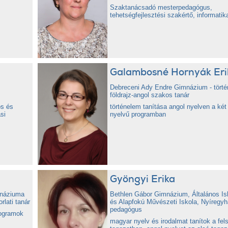
Szaktanácsadó mesterpedagógus,
tehetségfejlesztési szakértő, informatik
Galambosné Hornyák Eri
Debreceni Ady Endre Gimnázium - törté
földrajz-angol szakos tanár
os és
történelem tanítása angol nyelven a két 
si
nyelvű programban
Gyöngyi Erika
náziuma
Bethlen Gábor Gimnázium, Általános Is
lati tanár
és Alapfokú Művészeti Iskola, Nyíregyh
pedagógus
rogramok
magyar nyelv és irodalmat tanítok a fel