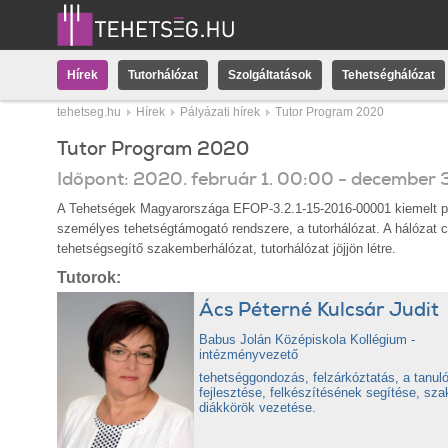
Hírek
Tutorhálózat
Szolgáltatások
Tehetséghálózat
tehetseg.hu
Hírek
Pályázati hírek
Tutor Program 2020
Tutor Program 2020
Időpont:
2020.
február
1
.
00:00
-
december
A Tehetségek Magyarországa EFOP-3.2.1-15-2016-00001 kiemelt proj
személyes tehetségtámogató rendszere, a tutorhálózat. A hálózat c
tehetségsegítő szakemberhálózat, tutorhálózat jöjjön létre.
Tutorok:
Ács Péterné Kulcsár Judit
Babus Jolán Középiskola Kollégium -
intézményvezető
tehetséggondozás, felzárkóztatás, a tanul
fejlesztése, felkészítésének segítése, sza
diákkörök vezetése.