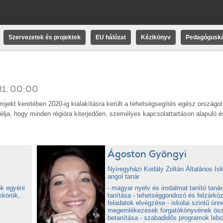
Szervezetek és projektek
EU hálózat
Kézikönyv
Pedagóguská
31
.
00:00
ekt keretében 2020-ig kialakításra került a tehetségsegítés egész országot 
élja, hogy minden régióra kiterjedően, személyes kapcsolattartáson alapuló é
Ágoston Gyöngyi
Nyíregyházi Kodály Zoltán Általános Isko
angol tanár
ók egyéni
- magyar nyelv és irodalmat tanító tanár
kkörök,
tanítása - tehetséggondozó és felzárkóz
feladatok elvégzése - iskolai szintű ünn
megemlékezések forgatókönyvének össz
betanítása - szabadidős programok lebo