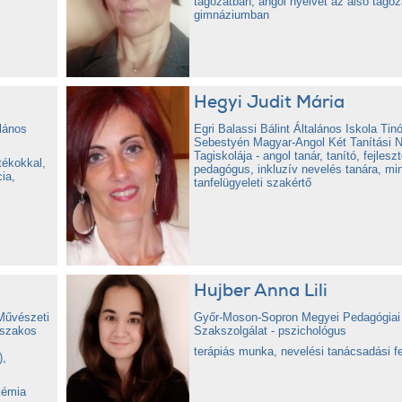
tagozatban, angol nyelvet az alsó tagoz
gimnáziumban
Hegyi Judit Mária
lános
Egri Balassi Bálint Általános Iskola Tinó
Sebestyén Magyar-Angol Két Tanítási 
Tagiskolája - angol tanár, tanító, fejlesz
tékokkal,
pedagógus, inkluzív nevelés tanára, min
ia,
tanfelügyeleti szakértő
Hujber Anna Lili
Művészeti
Győr-Moson-Sopron Megyei Pedagógiai
 szakos
Szakszolgálat - pszichológus
terápiás munka, nevelési tanácsadási f
),
kémia