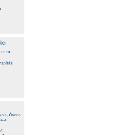
a
ka
nelem-
tanítási
kola, Óvoda
áza -
ső