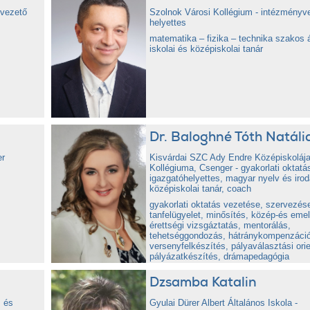
yvezető
Szolnok Városi Kollégium - intézményv
helyettes
matematika – fizika – technika szakos á
iskolai és középiskolai tanár
Dr. Baloghné Tóth Natáli
er
Kisvárdai SZC Ady Endre Középiskolája
Kollégiuma, Csenger - gyakorlati oktatá
igazgatóhelyettes, magyar nyelv és iro
középiskolai tanár, coach
gyakorlati oktatás vezetése, szervezés
tanfelügyelet, minősítés, közép-és emel
érettségi vizsgáztatás, mentorálás,
tehetséggondozás, hátránykompenzáció
versenyfelkészítés, pályaválasztási orie
pályázatkészítés, drámapedagógia
Dzsamba Katalin
 és
Gyulai Dürer Albert Általános Iskola -