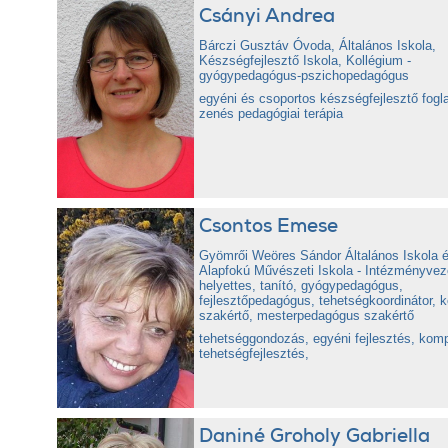
Csányi Andrea
Bárczi Gusztáv Óvoda, Általános Iskola,
Készségfejlesztő Iskola, Kollégium -
gyógypedagógus-pszichopedagógus
egyéni és csoportos készségfejlesztő fogl
zenés pedagógiai terápia
Csontos Emese
Gyömrői Weöres Sándor Általános Iskola 
Alapfokú Művészeti Iskola - Intézményvez
helyettes, tanító, gyógypedagógus,
fejlesztőpedagógus, tehetségkoordinátor, k
szakértő, mesterpedagógus szakértő
tehetséggondozás, egyéni fejlesztés, kom
tehetségfejlesztés,
Daniné Groholy Gabriella