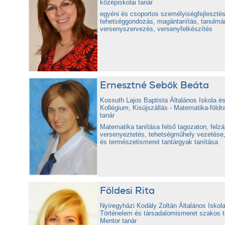
középiskolai tanár
egyéni és csoportos személyiségfejlesztés
tehetséggondozás, magántanítás, tanulmá
versenyszervezés, versenyfelkészítés
Ernesztné Sebők Beáta
Kossuth Lajos Baptista Általános Iskola é
Kollégium, Kisújszállás - Matematika-földr
tanár
Matematika tanítása felső tagozaton, felzá
versenyeztetés, tehetségműhely vezetése,
és természetismeret tantárgyak tanítása
Földesi Rita
Nyíregyházi Kodály Zoltán Általános Iskola
Történelem és társadalomismeret szakos t
Mentor tanár