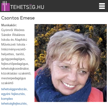
Csontos Emese
Munkakör:
Gyömrői Weöres
Sándor Általános
Iskola és Alapfokú
Művészeti Iskola -
Intézményvezető-
helyettes, tanító,
gyógypedagógus,
fejlesztőpedagógus,
tehetségkoordinátor,
közoktatási szakértő,
mesterpedagógus
szakértő
tehetséggondozás,
egyéni fejlesztés,
komplex
tehetségfejlesztés,