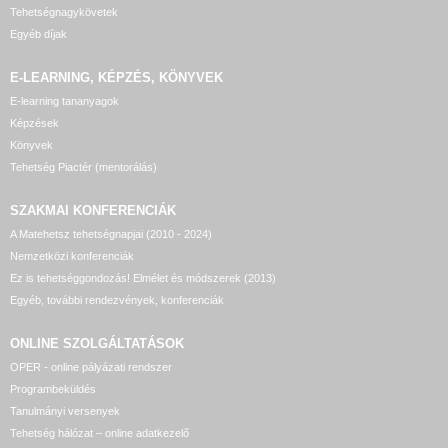
Tehetségnagykövetek
Egyéb díjak
E-LEARNING, KÉPZÉS, KÖNYVEK
E-learning tananyagok
Képzések
Könyvek
Tehetség Piactér (mentorálás)
SZAKMAI KONFERENCIÁK
A Matehetsz tehetségnapjai (2010 - 2024)
Nemzetközi konferenciák
Ez is tehetséggondozás! Elmélet és módszerek (2013)
Egyéb, további rendezvények, konferenciák
ONLINE SZOLGÁLTATÁSOK
OPER - online pályázati rendszer
Programbeküldés
Tanulmányi versenyek
Tehetség hálózat – online adatkezelő