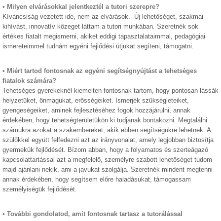
• Milyen elvárásokkal jelentkeztél a tutori szerepre?
Kíváncsiság vezetett ide, nem az elvárások. Új lehetőséget, szakmai
kihívást, innovatív közeget láttam a tutori munkában. Szeretnék sok
értékes fiatalt megismerni, akiket eddigi tapasztalataimmal, pedagógiai
ismereteimmel tudnám egyéni fejlődési útjukat segíteni, támogatni.
• Miért tartod fontosnak az egyéni segítségnyújtást a tehetséges
fiatalok számára?
Tehetséges gyerekeknél kiemelten fontosnak tartom, hogy pontosan lássák
helyzetüket, önmagukat, erősségeiket. Ismerjék szükségleteiket,
gyengeségeiket, aminek fejlesztéséhez fogok hozzájárulni, annak
érdekében, hogy tehetségterületükön ki tudjanak bontakozni. Megtalálni
számukra azokat a szakembereket, akik ebben segítségükre lehetnek. A
szülőkkel együtt felfedezni azt az irányvonalat, amely legjobban biztosítja
gyermekük fejlődését. Bízom abban, hogy a folyamatos és szerteágazó
kapcsolattartással azt a megfelelő, személyre szabott lehetőséget tudom
majd ajánlani nekik, ami a javukat szolgálja. Szeretnék mindent megtenni
annak érdekében, hogy segítsem előre haladásukat, támogassam
személyiségük fejlődését.
• További gondolatod, amit fontosnak tartasz a tutorálással