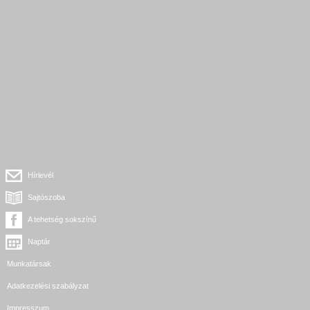
Hírlevél
Sajtószoba
A tehetség sokszínű
Naptár
Munkatársak
Adatkezelési szabályzat
Impresszum