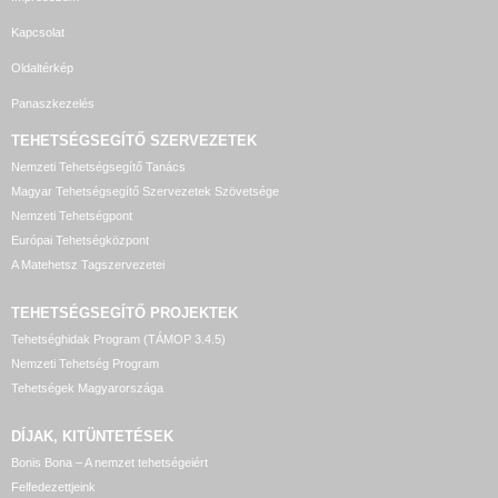
Kapcsolat
Oldaltérkép
Panaszkezelés
TEHETSÉGSEGÍTŐ SZERVEZETEK
Nemzeti Tehetségsegítő Tanács
Magyar Tehetségsegítő Szervezetek Szövetsége
Nemzeti Tehetségpont
Európai Tehetségközpont
A Matehetsz Tagszervezetei
TEHETSÉGSEGÍTŐ
PROJEKTEK
Tehetséghidak Program (TÁMOP 3.4.5)
Nemzeti Tehetség Program
Tehetségek Magyarországa
DÍJAK, KITÜNTETÉSEK
Bonis Bona – A nemzet tehetségeiért
Felfedezettjeink