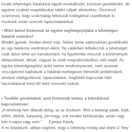
kiváló tehetséges fiatalokkal együtt munkálkodni, közösen gondolkodni, de
egyénre szabott megoldásokat találni céljaik eléréséhez. Ösztönző
számomra, hogy szakmailag felkészült kollégákkal cserélhetjük ki
munkánk során szerzett tapasztalatainkat.
• Miért tartod fontosnak az egyéni segítségnyújtást a tehetséges
fiatalok számára?
Minden gyerek, minden életút más. Nehéz lenne sablonokban gondolkodni
és úgy hatékony eredményt elérni. Ha valakiben felfedezzük a tehetséget,
csak akkor lehet azt kamatoztatni, ha figyelembe vesszük a körülményeit,
elképzeléseit, álmait, vágyait és ezek megvalósításához való erejét. Az
egyéni tehetségsegítést azért tartom eredményesnek, mert azonnali
visszajelzést kaphatunk a fiatalnál esetlegesen felmerülő problémákról,
amelyet odafigyeléssel, tapasztalattal, megfelelő kapcsolati háló
használatával rövid idő belül orvosolni tudunk.
• További gondolatod, amit fontosnak tartasz a tutorálással
kapcsolatosan:
„A tehetség nem állandó dolog, az az érzésem. Mint a barlangi patak, bújik,
előtör, eltűnik, kanyarog, jön-megy, sok minden befolyásolja, aztán vagy
kiér a napra vagy sem.” Eperjes Károly
A mi feladatunk, abban segíteni, hogy a tehetség mindig utat törjön a” fény