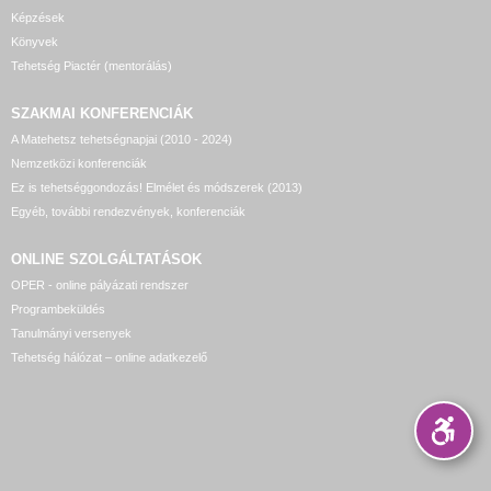
Képzések
Könyvek
Tehetség Piactér (mentorálás)
SZAKMAI KONFERENCIÁK
A Matehetsz tehetségnapjai (2010 - 2024)
Nemzetközi konferenciák
Ez is tehetséggondozás! Elmélet és módszerek (2013)
Egyéb, további rendezvények, konferenciák
ONLINE SZOLGÁLTATÁSOK
OPER - online pályázati rendszer
Programbeküldés
Tanulmányi versenyek
Tehetség hálózat – online adatkezelő