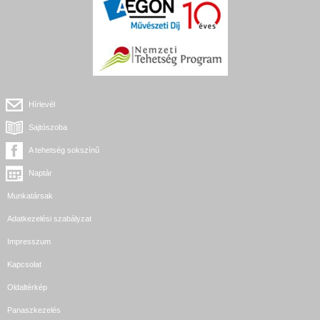
Hírlevél
Sajtószoba
A tehetség sokszínű
Naptár
Munkatársak
Adatkezelési szabályzat
Impresszum
Kapcsolat
Oldaltérkép
Panaszkezelés