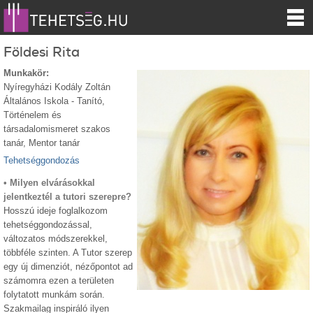
Földesi Rita
Munkakör:
Nyíregyházi Kodály Zoltán
Általános Iskola - Tanító,
Történelem és
társadalomismeret szakos
tanár, Mentor tanár
Tehetséggondozás
• Milyen elvárásokkal
jelentkeztél a tutori szerepre?
Hosszú ideje foglalkozom
tehetséggondozással,
változatos módszerekkel,
többféle szinten. A Tutor szerep
egy új dimenziót, nézőpontot ad
számomra ezen a területen
folytatott munkám során.
Szakmailag inspiráló ilyen