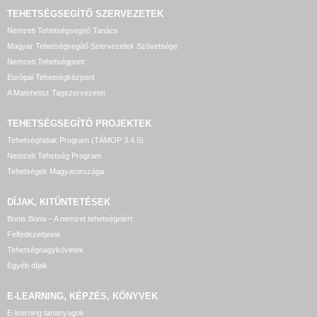
TEHETSÉGSEGÍTŐ SZERVEZETEK
Nemzeti Tehetségsegítő Tanács
Magyar Tehetségsegítő Szervezetek Szövetsége
Nemzeti Tehetségpont
Európai Tehetségközpont
A Matehetsz Tagszervezetei
TEHETSÉGSEGÍTŐ
PROJEKTEK
Tehetséghidak Program (TÁMOP 3.4.5)
Nemzeti Tehetség Program
Tehetségek Magyarországa
DÍJAK, KITÜNTETÉSEK
Bonis Bona – A nemzet tehetségeiért
Felfedezettjeink
Tehetségnagykövetek
Egyéb díjak
E-LEARNING, KÉPZÉS, KÖNYVEK
E-learning tananyagok