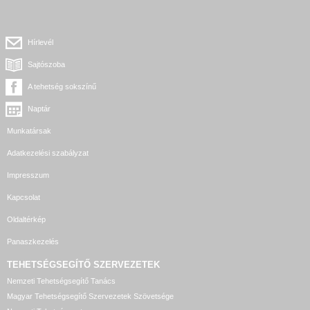
Hírlevél
Sajtószoba
A tehetség sokszínű
Naptár
Munkatársak
Adatkezelési szabályzat
Impresszum
Kapcsolat
Oldaltérkép
Panaszkezelés
TEHETSÉGSEGÍTŐ SZERVEZETEK
Nemzeti Tehetségsegítő Tanács
Magyar Tehetségsegítő Szervezetek Szövetsége