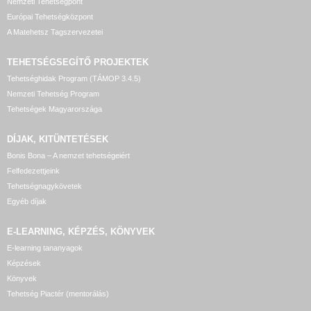
Nemzeti Tehetségpont
Európai Tehetségközpont
A Matehetsz Tagszervezetei
TEHETSÉGSEGÍTŐ
PROJEKTEK
Tehetséghidak Program (TÁMOP 3.4.5)
Nemzeti Tehetség Program
Tehetségek Magyarországa
DÍJAK, KITÜNTETÉSEK
Bonis Bona – A nemzet tehetségeiért
Felfedezettjeink
Tehetségnagykövetek
Egyéb díjak
E-LEARNING, KÉPZÉS, KÖNYVEK
E-learning tananyagok
Képzések
Könyvek
Tehetség Piactér (mentorálás)