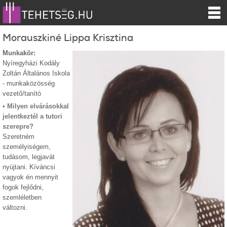
Morauszkiné Lippa Krisztina
Munkakör:
Nyíregyházi Kodály
Zoltán Általános Iskola
- munkaközösség
vezető/tanító
• Milyen elvárásokkal
jelentkeztél a tutori
szerepre?
Szeretném
személyiségem,
tudásom, legjavát
nyújtani. Kíváncsi
vagyok én mennyit
fogok fejlődni,
szemléletben
változni.