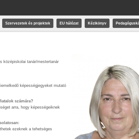
Szervezetek és projektek
EU hálózat
Kézikönyv
Pedagóguská
 középiskolai tanár/mestertanár
a kiemelkedő képességjegyeket mutató
 fiatalok számára?
tőséget arra, hogy képességeiknek
solatosan:
hetek ezeknek a tehetséges