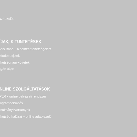
szkezelés
ÍJAK, KITÜNTETÉSEK
nis Bona – A nemzet tehetségeiért
lfedezettjeink
ehetségnagykövetek
yéb díjak
NLINE SZOLGÁLTATÁSOK
ER - online pályázati rendszer
rogrambeküldés
anulmányi versenyek
hetség hálózat – online adatkezelő