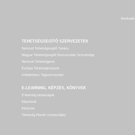
Munkatár
TEHETSÉGSEGÍTŐ SZERVEZETEK
Nemzeti Tehetségsegítő Tanács
Magyar Tehetségsegítő Szervezetek Szövetsége
Nemzeti Tehetségpont
Európai Tehetségközpont
A Matehetsz Tagszervezetei
E-LEARNING, KÉPZÉS, KÖNYVEK
E-learning tananyagok
Képzések
Könyvek
Tehetség Piactér (mentorálás)