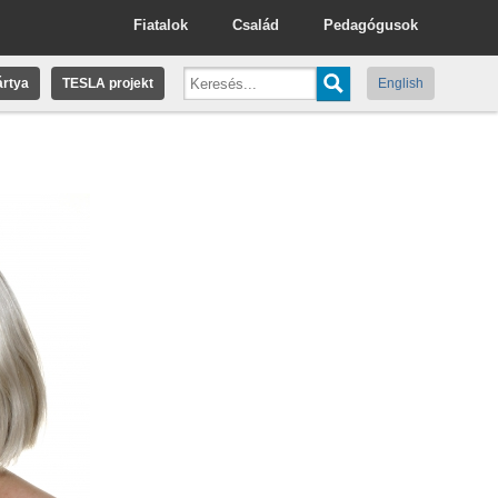
Fiatalok
Család
Pedagógusok
rtya
TESLA projekt
English