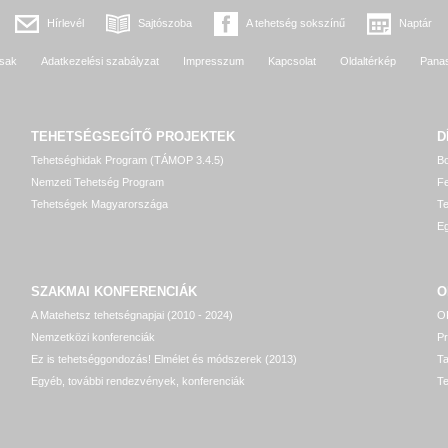
Hírlevél
Sajtószoba
A tehetség sokszínű
Naptár
sak
Adatkezelési szabályzat
Impresszum
Kapcsolat
Oldaltérkép
Pana
TEHETSÉGSEGÍTŐ
PROJEKTEK
D
Tehetséghidak Program (TÁMOP 3.4.5)
Bo
Nemzeti Tehetség Program
Fe
Tehetségek Magyarországa
T
Eg
SZAKMAI KONFERENCIÁK
O
A Matehetsz tehetségnapjai (2010 - 2024)
OP
Nemzetközi konferenciák
P
Ez is tehetséggondozás! Elmélet és módszerek (2013)
T
Egyéb, további rendezvények, konferenciák
Te