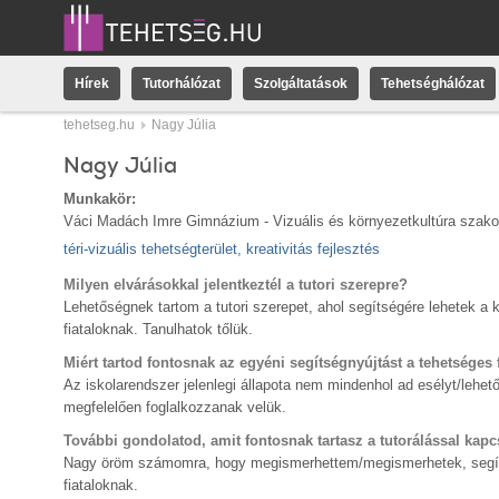
Hírek
Tutorhálózat
Szolgáltatások
Tehetséghálózat
tehetseg.hu
Nagy Júlia
Nagy Júlia
Munkakör:
Váci Madách Imre Gimnázium - Vizuális és környezetkultúra szakos
téri-vizuális tehetségterület, kreativitás fejlesztés
Milyen elvárásokkal jelentkeztél a tutori szerepre?
Lehetőségnek tartom a tutori szerepet, ahol segítségére lehetek 
fiataloknak. Tanulhatok tőlük.
Miért tartod fontosnak az egyéni segítségnyújtást a tehetséges
Az iskolarendszer jelenlegi állapota nem mindenhol ad esélyt/lehe
megfelelően foglalkozzanak velük.
További gondolatod, amit fontosnak tartasz a tutorálással kapc
Nagy öröm számomra, hogy megismerhettem/megismerhetek, segít
fiataloknak.