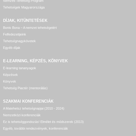
Nemzeti Tehetség Program
Tehetségek Magyarországa
DÍJAK, KITÜNTETÉSEK
Bonis Bona – A nemzet tehetségeiért
Felfedezettjeink
Tehetségnagykövetek
Egyéb díjak
E-LEARNING, KÉPZÉS, KÖNYVEK
E-learning tananyagok
Képzések
Könyvek
Tehetség Piactér (mentorálás)
SZAKMAI KONFERENCIÁK
A Matehetsz tehetségnapjai (2010 - 2024)
Nemzetközi konferenciák
Ez is tehetséggondozás! Elmélet és módszerek (2013)
Egyéb, további rendezvények, konferenciák