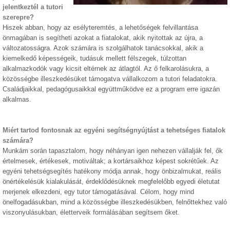
jelentkeztél a tutori
szerepre?
Hiszek abban, hogy az esélyteremtés, a lehetőségek felvillantása
önmagában is segítheti azokat a fiatalokat, akik nyitottak az újra, a
változatosságra. Azok számára is szolgálhatok tanácsokkal, akik a
kiemelkedő képességeik, tudásuk mellett félszegek, túlzottan
alkalmazkodók vagy kicsit eltérnek az átlagtól. Az ő felkarolásukra, a
közösségbe illeszkedésüket támogatva vállalkozom a tutori feladatokra.
Családjaikkal, pedagógusaikkal együttműködve ez a program erre igazán
alkalmas.
Miért tartod fontosnak az egyéni segítségnyújtást a tehetséges fiatalok
számára?
Munkám során tapasztalom, hogy néhányan igen nehezen vállalják fel, ők
értelmesek, értékesek, motiváltak; a kortársaikhoz képest sokrétűek. Az
egyéni tehetségsegítés hatékony módja annak, hogy önbizalmukat, reális
önértékelésük kialakulását, érdeklődésüknek megfelelőbb egyedi életutat
merjenek elkezdeni, egy tutor támogatásával. Célom, hogy mind
önelfogadásukban, mind a közösségbe illeszkedésükben, felnőttekhez való
viszonyulásukban, életterveik formálásában segítsem őket.