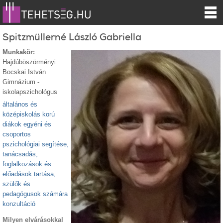
Spitzmüllerné László Gabriella
Munkakör:
Hajdúböszörményi
Bocskai István
Gimnázium -
iskolapszichológus
általános és
középiskolás korú
diákok egyéni és
csoportos
pszichológiai segítése,
tanácsadás,
foglalkozások és
előadások tartása,
szülők és
pedagógusok számára
konzultáció
Milyen elvárásokkal