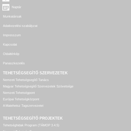
Naptár
Munkatársak
Adatkezelési szabályzat
Impresszum
Kapcsolat
Oldaltérkép
Panaszkezelés
TEHETSÉGSEGÍTŐ SZERVEZETEK
Nemzeti Tehetségsegítő Tanács
Magyar Tehetségsegítő Szervezetek Szövetsége
Nemzeti Tehetségpont
Európai Tehetségközpont
A Matehetsz Tagszervezetei
TEHETSÉGSEGÍTŐ
PROJEKTEK
Tehetséghidak Program (TÁMOP 3.4.5)