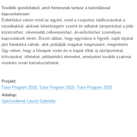
További gondolatod, amit fontosnak tartasz a tutorálással
kapcsolatosan:
Érdeklődve várom mind az egyéni, mind a csoportos találkozásokat a
tutoráltakkal, akiknek lehetőségeim szerint én adhatok támpontokat a jobb
közérzethez, sikeresebb célkereséshez, én-erősítéshez személyes
kapcsolatunk révén. Bízom abban, hogy egymásra is figyelő, saját útjukat
járó fiatalokká válnak, akik próbálják magukat megmutatni, megméretni.
Úgy vélem, hogy a hónapok során én is kapok tőlük új nézőpontokat,
kihívásokat, ötleteket, példaértékű elemeket, amelyeket további szakmai
munkám során kamatoztathatok.
Projekt:
Tutor Program 2018
,
Tutor Program 2019
,
Tutor Program 2020
Adatlap:
Spitzmüllerné László Gabriella