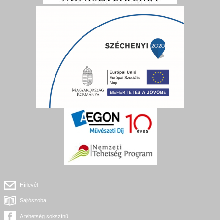
Hírlevél
Sajtószoba
A tehetség sokszínű