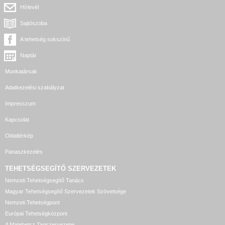
Hírlevél
Sajtószoba
A tehetség sokszínű
Naptár
Munkatársak
Adatkezelési szabályzat
Impresszum
Kapcsolat
Oldaltérkép
Panaszkezelés
TEHETSÉGSEGÍTŐ SZERVEZETEK
Nemzeti Tehetségsegítő Tanács
Magyar Tehetségsegítő Szervezetek Szövetsége
Nemzeti Tehetségpont
Európai Tehetségközpont
A Matehetsz Tagszervezetei