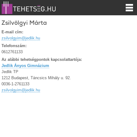
Zsilvölgyi Márta
E-mail cím:
zsilvolgyim@jedlik.hu
Telefonszám:
0612761133
Az alábbi tehetségpontok kapcsolattartója:
Jedlik Ányos Gimnázium
Jedlik TP
1212 Budapest, Táncsics Mihály u. 92.
0036-1-2761133
zsilvolgyim@jedlik.hu