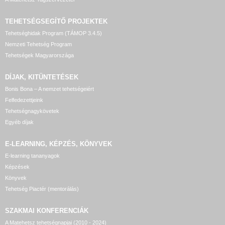
TEHETSÉGSEGÍTŐ
PROJEKTEK
Tehetséghidak Program (TÁMOP 3.4.5)
Nemzeti Tehetség Program
Tehetségek Magyarországa
DÍJAK, KITÜNTETÉSEK
Bonis Bona – A nemzet tehetségeiért
Felfedezettjeink
Tehetségnagykövetek
Egyéb díjak
E-LEARNING, KÉPZÉS, KÖNYVEK
E-learning tananyagok
Képzések
Könyvek
Tehetség Piactér (mentorálás)
SZAKMAI KONFERENCIÁK
A Matehetsz tehetségnapjai (2010 - 2024)