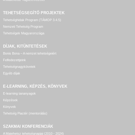
TEHETSÉGSEGÍTŐ
PROJEKTEK
Tehetséghidak Program (TÁMOP 3.4.5)
Nemzeti Tehetség Program
Tehetségek Magyarországa
DÍJAK, KITÜNTETÉSEK
Bonis Bona – A nemzet tehetségeiért
Felfedezettjeink
Tehetségnagykövetek
Egyéb díjak
E-LEARNING, KÉPZÉS, KÖNYVEK
E-learning tananyagok
Képzések
Könyvek
Tehetség Piactér (mentorálás)
SZAKMAI KONFERENCIÁK
A Matehetsz tehetségnapjai (2010 - 2024)