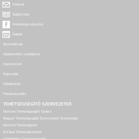
Hírlevél
Sajtószoba
A tehetség sokszínű
Naptár
Munkatársak
Adatkezelési szabályzat
Impresszum
Kapcsolat
Oldaltérkép
Panaszkezelés
TEHETSÉGSEGÍTŐ SZERVEZETEK
Nemzeti Tehetségsegítő Tanács
Magyar Tehetségsegítő Szervezetek Szövetsége
Nemzeti Tehetségpont
Európai Tehetségközpont
A Matehetsz Tagszervezetei