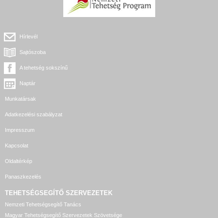
Hírlevél
Sajtószoba
A tehetség sokszínű
Naptár
Munkatársak
Adatkezelési szabályzat
Impresszum
Kapcsolat
Oldaltérkép
Panaszkezelés
TEHETSÉGSEGÍTŐ SZERVEZETEK
Nemzeti Tehetségsegítő Tanács
Magyar Tehetségsegítő Szervezetek Szövetsége