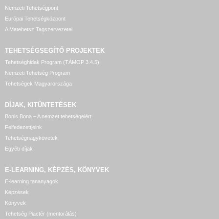
Nemzeti Tehetségpont
Európai Tehetségközpont
A Matehetsz Tagszervezetei
TEHETSÉGSEGÍTŐ
PROJEKTEK
Tehetséghidak Program (TÁMOP 3.4.5)
Nemzeti Tehetség Program
Tehetségek Magyarországa
DÍJAK, KITÜNTETÉSEK
Bonis Bona – A nemzet tehetségeiért
Felfedezettjeink
Tehetségnagykövetek
Egyéb díjak
E-LEARNING, KÉPZÉS, KÖNYVEK
E-learning tananyagok
Képzések
Könyvek
Tehetség Piactér (mentorálás)