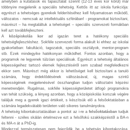
amelyben a kutatások és tapasztalat szerint (12-13 éves kor körül) már
többnyire megjelenik a speciális tehetség. Kettős itt az iskola funkciója:
egyrészt a tehetséges gyerekek felderítéséhez kell folyamatosan működő,
változatos - nemcsak az intellektuális szférában! - programokat biztosítani,
másrészt – ha megtaláltuk a tehetséget – speciális szervezeti formákban
kell azt továbbfejleszteni.
A
középiskolás kor
ad igazán teret a hatékony speciális
tehetségfejlesztéshez. Sokféle szervezeti forma alakult ki ehhez az iskolai
gyakorlatban: fakultáció, tagozatok, speciális osztályok, mentor-program
stb. Ezek mindegyike hatékonyan működhet. Fontos azonban, hogy a
programok ne legyenek túlzóan speciálisak. Egyrészt a tehetség általános
képességeihez tartozó elemek fejlesztéséről sem szabad megfeledkezni
ekkor sem. Másrészt még ekkor is lehetőséget kell biztosítani a tanuló
számára, hogy érdeklődésének változásával, új, magas szintű
képességének megjelenésével összhangban tudjon változtatni képzési
menetrendjén. Rugalmas, sokféle képességterületet átfogó programokra
van tehát szükség, a lényeg azonban, hogy a középiskolás korszak végére
találjuk meg a gyerek igazi értékeit, s készítsük elő a felsőoktatásban a
számára legadekvátabb területen való sikeres tanulmányokra.
A tehetség kibontakoztatásában a pontot az i-re a
felsőoktatásban
tudjuk
feltenni - széles skálán értelmezve ezt a felsőfokú szakképzéstől a BA-n
és MA-n át a PhD-ig.
Mindezzel természetesen nem fejeződik be a tehetség kibontakozása,