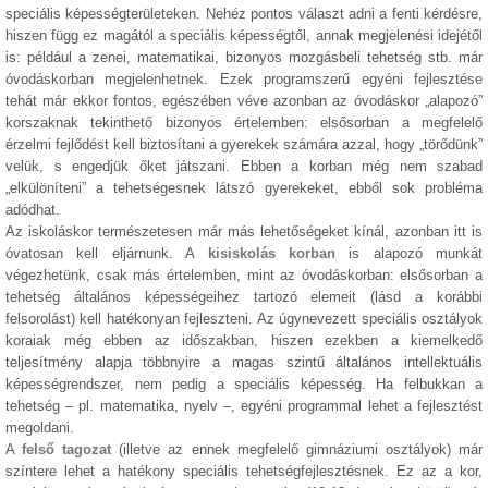
speciális képességterületeken. Nehéz pontos választ adni a fenti kérdésre,
hiszen függ ez magától a speciális képességtől, annak megjelenési idejétől
is: például a zenei, matematikai, bizonyos mozgásbeli tehetség stb. már
óvodáskorban megjelenhetnek. Ezek programszerű egyéni fejlesztése
tehát már ekkor fontos, egészében véve azonban az óvodáskor „alapozó”
korszaknak tekinthető bizonyos értelemben: elsősorban a megfelelő
érzelmi fejlődést kell biztosítani a gyerekek számára azzal, hogy „törődünk”
velük, s engedjük őket játszani. Ebben a korban még nem szabad
„elkülöníteni” a tehetségesnek látszó gyerekeket, ebből sok probléma
adódhat.
Az iskoláskor természetesen már más lehetőségeket kínál, azonban itt is
óvatosan kell eljárnunk. A
kisiskolás korban
is alapozó munkát
végezhetünk, csak más értelemben, mint az óvodáskorban: elsősorban a
tehetség általános képességeihez tartozó elemeit (lásd a korábbi
felsorolást) kell hatékonyan fejleszteni. Az úgynevezett speciális osztályok
koraiak még ebben az időszakban, hiszen ezekben a kiemelkedő
teljesítmény alapja többnyire a magas szintű általános intellektuális
képességrendszer, nem pedig a speciális képesség. Ha felbukkan a
tehetség – pl. matematika, nyelv –, egyéni programmal lehet a fejlesztést
megoldani.
A
felső tagozat
(illetve az ennek megfelelő gimnáziumi osztályok) már
színtere lehet a hatékony speciális tehetségfejlesztésnek. Ez az a kor,