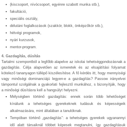
(kiscsoport, nívócsoport, egyénre szabott munka stb.),
fakultáció,
speciális osztály,
délutáni foglalkozások (szakkör, blokk, önképzőkör stb.),
hétvégi programok,
nyári kurzusok,
mentor-program.
4. Gazdagítás, dúsítás
Tartalmi szempontból a legfőbb alapelve az iskolai tehetséggondozásnak a
gazdagítás. Célja alapvetően az ismeretek és az elsajátítási folyamat
kötelező tananyagon túllépő kiszélesítése. A fő kérdés itt, hogy mennyiségi
vagy minőségi dominanciájú legyen-e a gazdagítás? Passow irányelvei
támpontul szolgálnak a gyakorlati fejlesztő munkához, s bizonyítják, hogy
a minőségi dúsításra kell a hangsúlyt helyezni.
Mélységben történő gazdagítás: ennek során több lehetőséget
kínálunk a tehetséges gyerekeknek tudásuk és képességeik
alkalmazására, mint általában a tanulóknak.
Tempóban történő „gazdagítás”: a tehetséges gyerekek ugyanannyi
idő alatt társaiknál többet képesek megtanulni, így gazdagításuk