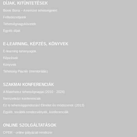
DÍJAK, KITÜNTETÉSEK
Bonis Bona – A nemzet tehetségeiért
Felfedezettjeink
Tehetségnagykövetek
Egyéb díjak
E-LEARNING, KÉPZÉS, KÖNYVEK
E-learning tananyagok
Képzések
Könyvek
Tehetség Piactér (mentorálás)
SZAKMAI KONFERENCIÁK
A Matehetsz tehetségnapjai (2010 - 2024)
Nemzetközi konferenciák
Ez is tehetséggondozás! Elmélet és módszerek (2013)
Egyéb, további rendezvények, konferenciák
ONLINE SZOLGÁLTATÁSOK
OPER - online pályázati rendszer