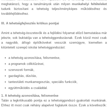
meghatározó, hogy a tanulmányok után milyen
munkahelyi feltételeket
tudunk biztosítani a tehetség teljesítményképes működéséhez és
továbbfejlődéséhez.
III. A tehetségfejlesztés kritikus pontjai
Amint a tehetség-összetevők és a fejlődési folyamat előző bemutatása már
jelezte, sok buktatója van a tehetséggondozásnak. Ezek közül most csak
a nagyobb, átfogó építőköveket vesszük szemügyre, kiemelten a
kitüntetett szerepű iskolai tehetséggondozást:
a tehetség azonosítása, felismerése,
a programok célkitűzései,
szervezeti formák,
gazdagítás, dúsítás,
tantestületi munkamegosztás, speciális funkciók,
együttműködés a családdal.
1. A tehetség azonosítása, felismerése
Talán a legkritikusabb pontja ez a tehetséggondozó gyakorlati munkának.
Ehhez itt most csak néhány alapelvet foglalunk össze. Ezek a következők: