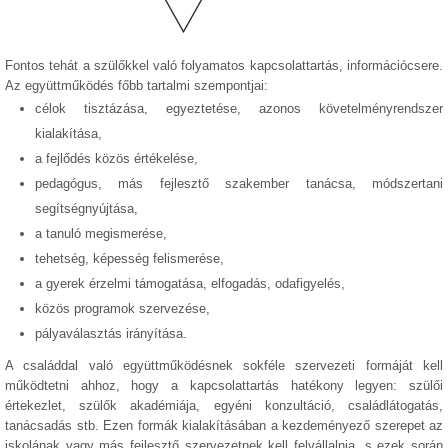
Fontos tehát a szülőkkel való folyamatos kapcsolattartás, információcsere.
Az együttműködés főbb tartalmi szempontjai:
célok tisztázása, egyeztetése, azonos követelményrendszer
kialakítása,
a fejlődés közös értékelése,
pedagógus, más fejlesztő szakember tanácsa, módszertani
segítségnyújtása,
a tanuló megismerése,
tehetség, képesség felismerése,
a gyerek érzelmi támogatása, elfogadás, odafigyelés,
közös programok szervezése,
pályaválasztás irányítása.
A családdal való együttműködésnek sokféle szervezeti formáját kell
működtetni ahhoz, hogy a kapcsolattartás hatékony legyen: szülői
értekezlet, szülők akadémiája, egyéni konzultáció, családlátogatás,
tanácsadás stb. Ezen formák kialakításában a kezdeményező szerepet az
iskolának vagy más fejlesztő szervezetnek kell felvállalnia, s ezek során