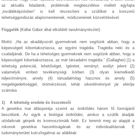
az aktuális feladatok, problémák megbeszélése mellett egyfajta
„továbbképzésben” is kell részesíteni a szülőket a korszerű
tehetséggondozás alapismereteinek, módszereinek közvetítésével.
Függelék
(Kállai Gábor által elküldött tanulmányrészlet):
Mottó: „Ha az akadályozott gyermeknek nem segítünk abban, hogy a
képességeit kibontakoztassa, az egyéni tragédia. Tragédia neki és a
családjának. De ha a tehetséges gyermeknek nem segítünk abban, hogy a
képességeit kibontakoztassa, az már társadalmi tragédia.” (Gallagher) (1) a
tehetség potenciát, lehetőséget, ígéretet, reményt, esélyt jelent (2)
valamelyik emberi tevékenységi körben (3) olyan kiemelkedő
teljesítményre, amely (4) társadalmilag hasznos és amely (5)
megelégedettséggel, örömérzéssel, tehát sikerélménnyel jár elérője
számára
1) A tehetség eredete és összetevői
A genetika mai álláspontja szerint az öröklődés három fő formájáról
beszélünk. Az egyik a biológiai öröklődés, amikor a szülők átadják
utódaiknak génjeik és kromoszómáik felét. Ez teremti meg az alapját a
rokonok genetikai hasonlóságának és az individualitásnak. E
tudományterület kulcsfogalmai az alábbiak: