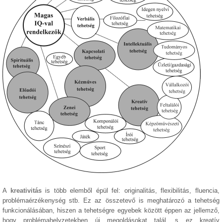
A
kreativitás
is több elemből épül fel: originalitás, flexibilitás, fluencia,
problémaérzékenység stb. Ez az összetevő is meghatározó a tehetség
funkcionálásában, hiszen a tehetségre egyebek között éppen az jellemző,
hogy problémahelyzetekben új megoldásokat talál, s ez kreatív