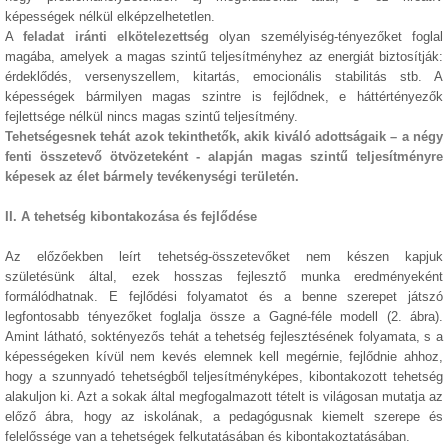
képességek nélkül elképzelhetetlen.
A
feladat iránti elkötelezettség
olyan személyiség-tényezőket foglal
magába, amelyek a magas szintű teljesítményhez az energiát biztosítják:
érdeklődés, versenyszellem, kitartás, emocionális stabilitás stb. A
képességek bármilyen magas szintre is fejlődnek, e háttértényezők
fejlettsége nélkül nincs magas szintű teljesítmény.
Tehetségesnek tehát azok tekinthetők, akik kiváló adottságaik – a négy
fenti összetevő ötvözeteként - alapján magas szintű teljesítményre
képesek az élet bármely tevékenységi területén.
II. A tehetség kibontakozása és fejlődése
Az előzőekben leírt tehetség-összetevőket nem készen kapjuk
születésünk által, ezek hosszas fejlesztő munka eredményeként
formálódhatnak. E fejlődési folyamatot és a benne szerepet játszó
legfontosabb tényezőket foglalja össze a Gagné-féle modell (2. ábra).
Amint látható, soktényezős tehát a tehetség fejlesztésének folyamata, s a
képességeken kívül nem kevés elemnek kell megérnie, fejlődnie ahhoz,
hogy a szunnyadó tehetségből teljesítményképes, kibontakozott tehetség
alakuljon ki. Azt a sokak által megfogalmazott tételt is világosan mutatja az
előző ábra, hogy az iskolának, a pedagógusnak kiemelt szerepe és
felelőssége van a tehetségek felkutatásában és kibontakoztatásában.