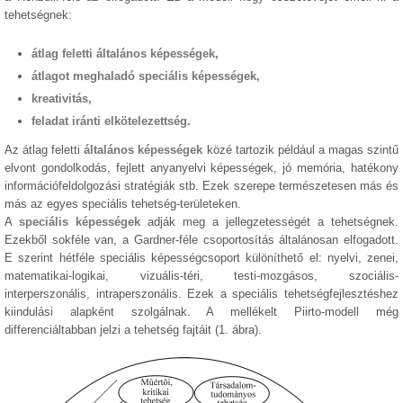
tehetségnek:
átlag feletti általános képességek,
átlagot meghaladó speciális képességek,
kreativitás,
feladat iránti elkötelezettség.
Az átlag feletti
általános képességek
közé tartozik például a magas szintű
elvont gondolkodás, fejlett anyanyelvi képességek, jó memória, hatékony
információfeldolgozási stratégiák stb. Ezek szerepe természetesen más és
más az egyes speciális tehetség-területeken.
A
speciális képességek
adják meg a jellegzetességét a tehetségnek.
Ezekből sokféle van, a Gardner-féle csoportosítás általánosan elfogadott.
E szerint hétféle speciális képességcsoport különíthető el: nyelvi, zenei,
matematikai-logikai, vizuális-téri, testi-mozgásos, szociális-
interperszonális, intraperszonális. Ezek a speciális tehetségfejlesztéshez
kiindulási alapként szolgálnak. A mellékelt Piirto-modell még
differenciáltabban jelzi a tehetség fajtáit (1. ábra).