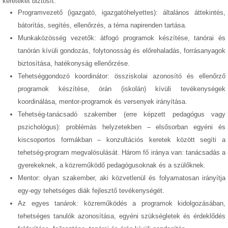
kereteket biztosít:
Programvezető (igazgató, igazgatóhelyettes): általános áttekintés,
bátorítás, segítés, ellenőrzés, a téma napirenden tartása.
Munkaközösség vezetők: átfogó programok készítése, tanórai és
tanórán kívüli gondozás, folytonosság és előrehaladás, forrásanyagok
biztosítása, hatékonyság ellenőrzése.
Tehetséggondozó koordinátor: össziskolai azonosító és ellenőrző
programok készítése, órán (iskolán) kívüli tevékenységek
koordinálása, mentor-programok és versenyek irányítása.
Tehetség-tanácsadó szakember (erre képzett pedagógus vagy
pszichológus): problémás helyzetekben – elsősorban egyéni és
kiscsoportos formákban – konzultációs keretek között segíti a
tehetség-program megvalósulását. Három fő iránya van: tanácsadás a
gyerekeknek, a közreműködő pedagógusoknak és a szülőknek.
Mentor: olyan szakember, aki közvetlenül és folyamatosan irányítja
egy-egy tehetséges diák fejlesztő tevékenységét.
Az egyes tanárok: közreműködés a programok kidolgozásában,
tehetséges tanulók azonosítása, egyéni szükségletek és érdeklődés