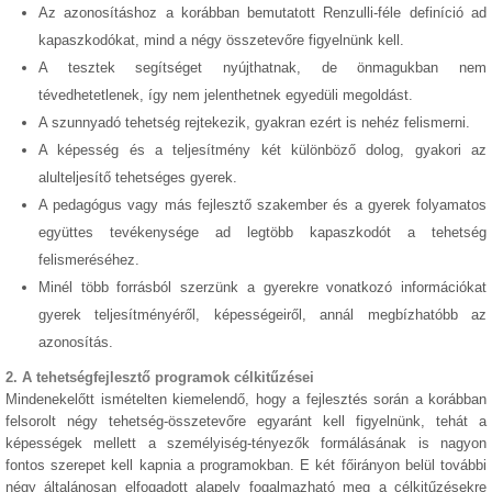
Az azonosításhoz a korábban bemutatott Renzulli-féle definíció ad
kapaszkodókat, mind a négy összetevőre figyelnünk kell.
A tesztek segítséget nyújthatnak, de önmagukban nem
tévedhetetlenek, így nem jelenthetnek egyedüli megoldást.
A szunnyadó tehetség rejtekezik, gyakran ezért is nehéz felismerni.
A képesség és a teljesítmény két különböző dolog, gyakori az
alulteljesítő tehetséges gyerek.
A pedagógus vagy más fejlesztő szakember és a gyerek folyamatos
együttes tevékenysége ad legtöbb kapaszkodót a tehetség
felismeréséhez.
Minél több forrásból szerzünk a gyerekre vonatkozó információkat
gyerek teljesítményéről, képességeiről, annál megbízhatóbb az
azonosítás.
2. A tehetségfejlesztő programok célkitűzései
Mindenekelőtt ismételten kiemelendő, hogy a fejlesztés során a korábban
felsorolt négy tehetség-összetevőre egyaránt kell figyelnünk, tehát a
képességek mellett a személyiség-tényezők formálásának is nagyon
fontos szerepet kell kapnia a programokban. E két főirányon belül további
négy általánosan elfogadott alapelv fogalmazható meg a célkitűzésekre