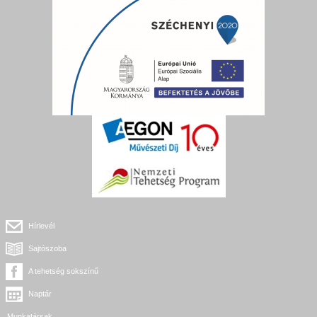
Hírlevél
Sajtószoba
A tehetség sokszínű
Naptár
Munkatársak