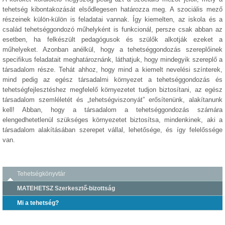
tehetség kibontakozását elsődlegesen határozza meg. A szociális mező
részeinek külön-külön is feladatai vannak. Így kiemelten, az iskola és a
család tehetséggondozó műhelyként is funkcionál, persze csak abban az
esetben, ha felkészült pedagógusok és szülők alkotják ezeket a
műhelyeket. Azonban anélkül, hogy a tehetséggondozás szereplőinek
specifikus feladatait meghatároznánk, láthatjuk, hogy mindegyik szereplő a
társadalom része. Tehát ahhoz, hogy mind a kiemelt nevelési színterek,
mind pedig az egész társadalmi környezet a tehetséggondozás és
tehetségfejlesztéshez megfelelő környezetet tudjon biztosítani, az egész
társadalom szemléletét és „tehetségviszonyát” erősítenünk, alakítanunk
kell! Abban, hogy a társadalom a tehetséggondozás számára
elengedhetetlenül szükséges környezetet biztosítsa, mindenkinek, aki a
társadalom alakításában szerepet vállal, lehetősége, és így felelőssége
van.
Tehetségkönyvtár
MATEHETSZ Szerkesztő-bizottság
Mi a tehetség?