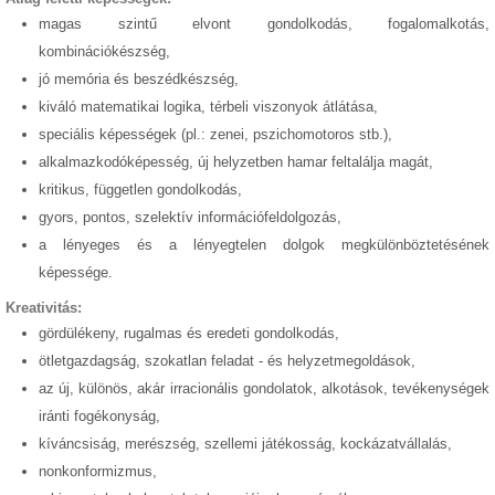
magas szintű elvont gondolkodás, fogalomalkotás,
kombinációkészség,
jó memória és beszédkészség,
kiváló matematikai logika, térbeli viszonyok átlátása,
speciális képességek (pl.: zenei, pszichomotoros stb.),
alkalmazkodóképesség, új helyzetben hamar feltalálja magát,
kritikus, független gondolkodás,
gyors, pontos, szelektív információfeldolgozás,
a lényeges és a lényegtelen dolgok megkülönböztetésének
képessége.
Kreativitás:
gördülékeny, rugalmas és eredeti gondolkodás,
ötletgazdagság, szokatlan feladat - és helyzetmegoldások,
az új, különös, akár irracionális gondolatok, alkotások, tevékenységek
iránti fogékonyság,
kíváncsiság, merészség, szellemi játékosság, kockázatvállalás,
nonkonformizmus,