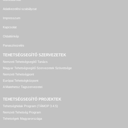
Adatkezelési szabályzat
Impresszum
Kapcsolat
Oldaltérkép
Panaszkezelés
TEHETSÉGSEGÍTŐ SZERVEZETEK
Nemzeti Tehetségsegítő Tanács
Magyar Tehetségsegítő Szervezetek Szövetsége
Nemzeti Tehetségpont
Európai Tehetségközpont
A Matehetsz Tagszervezetei
TEHETSÉGSEGÍTŐ
PROJEKTEK
Tehetséghidak Program (TÁMOP 3.4.5)
Nemzeti Tehetség Program
Tehetségek Magyarországa