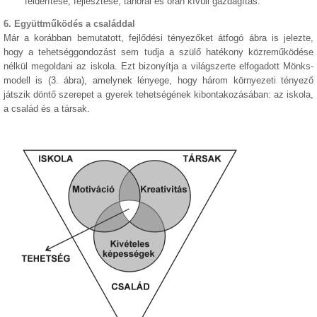
felderítése, fejlesztése, tanórai és órán kívüli gazdagítás.
6. Együttműködés a családdal
Már a korábban bemutatott, fejlődési tényezőket átfogó ábra is jelezte,
hogy a tehetséggondozást sem tudja a szülő hatékony közreműködése
nélkül megoldani az iskola. Ezt bizonyítja a világszerte elfogadott Mönks-
modell is (3. ábra), amelynek lényege, hogy három környezeti tényező
játszik döntő szerepet a gyerek tehetségének kibontakozásában: az iskola,
a család és a társak.