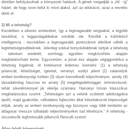
döntően befolyásolnak a környezeti hatások. A gének megadják a „tól - ig”
határt, de hogy ezen belül ki mivé alakul, azt az edukáció, azaz a nevelés
dönti el.
2) Mi a tehetség?
Kezdetben a sikeres embereket, így a legmagasabb rangúakat, a legjobb
tanulókat, a leggazdagabbakat sorolták ide. Később a különböző
intelligencia - tesztekben a legmagasabb pontszámot elérőket vélték a
legtehetségesebbeknek. Jelenleg sokkal bonyolultabbnak tartjuk a tehetség
- talentum eredetét, semhogy egyetlen megközelítés alapján
meghatározható lenne. Egyszerűen, a józan ész alapján végiggondolva a
tehetség fogalmát, öt kritériumot érdemes kiemelni: (1) a tehetség
potenciát, lehetőséget, ígéretet, reményt, esélyt jelent (2) valamelyik
emberi tevékenységi körben (3) olyan kiemelkedő teljesítményre, amely (4)
társadalmilag hasznos és amely (5) megelégedettséggel, örömérzéssel,
tehát sikerélménnyel jár elérője számára. Harsányi István klasszikus
meghatározása szerint: „Tehetségen azt a velünk született adottságokra
épülő, majd gyakorlás, céltudatos fejlesztés által kibontakozott képességet
értjük, amely az emberi tevékenység egy bizonyos vagy több területén az
átlagosat messze túlhaladó teljesítményeket tud létrehozni.” A tehetség -
összetevők legfontosabb jellemzői Renzulli szerint:
Átlag feletti képességek: