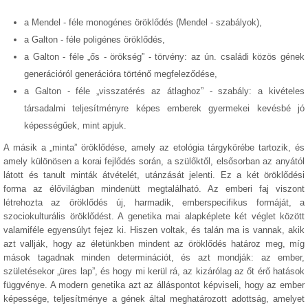
a Mendel - féle monogénes öröklődés (Mendel - szabályok),
a Galton - féle poligénes öröklődés,
a Galton - féle „ős - örökség” - törvény: az ún. családi közös gének
generációról generációra történő megfeleződése,
a Galton - féle „visszatérés az átlaghoz” - szabály: a kivételes
társadalmi teljesítményre képes emberek gyermekei kevésbé jó
képességűek, mint apjuk.
A másik a „minta” öröklődése, amely az etológia tárgykörébe tartozik, és
amely különösen a korai fejlődés során, a szülőktől, elsősorban az anyától
látott és tanult minták átvételét, utánzását jelenti. Ez a két öröklődési
forma az élővilágban mindenütt megtalálható. Az emberi faj viszont
létrehozta az öröklődés új, harmadik, emberspecifikus formáját, a
szociokulturális öröklődést. A genetika mai alapképlete két véglet között
valamiféle egyensúlyt fejez ki. Hiszen voltak, és talán ma is vannak, akik
azt vallják, hogy az életünkben mindent az öröklődés határoz meg, míg
mások tagadnak minden determinációt, és azt mondják: az ember,
születésekor „üres lap”, és hogy mi kerül rá, az kizárólag az őt érő hatások
függvénye. A modern genetika azt az álláspontot képviseli, hogy az ember
képessége, teljesítménye a gének által meghatározott adottság, amelyet