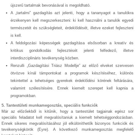
újszerű tartalmak bevonásával is megoldható.
A „tartalmi” gazdagítás azt jelenti, hogy a tananyagot a tanulókra
érzékenyen kell megszerkeszteni: ki kell használni a tanulók egyedi
természetét és szükségleteit, érdeklődését, illetve ezeket fejleszteni
is kell.
A feldolgozási képességek gazdagítása elsősorban a kreatív és
kritikus gondolkodás fejlesztését jelenti felfedező, illetve
interdiszciplináris tevékenység közben.
Renzulli „Gazdagítási Triász Modellje” az előző elveket szervesen
ötvözve kínál támpontokat a programok készítéséhez, különös
tekintettel a tehetséges gyerekek érdeklődési körének feltárására,
valamint szélesítésére. Ennek kiemelt szerepet kell kapnia a
programokban.
5. Tantestületi munkamegosztás, speciális funkciók
Már az előzőekből is kitűnik, hogy a tantestület tagjainak egész sor
speciális feladatot kell megvalósítaniuk a kiemelt tehetséggondozásban.
Ennek sikeres megvalósításához jól elkülöníthetők bizonyos funkciók és
tevékenységkörök (Eyre). A következő munkamegosztás megfelelő