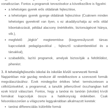
vonatkozóan. Fontos a programok tervezésekor a következőkre is figyelni:
a tehetséges gyerek erős oldalának fejlesztése,
a tehetséges gyerek gyenge oldalának fejlesztése (Csaknem minden
tehetséges gyereknél van ilyen, s ez akadályozhatja az erős oldal
kibontakozását, például alacsony önértékelés, biztonságérzet hiánya,
stb.),
megfelelő „légkör” megteremtése (kiegyensúlyozott társas
kapcsolatok pedagógusokkal , fejlesztő szakemberekkel és a
társakkal),
szabadidős, lazító programok, amelyek biztosítják a feltöltődést,
pihenést.
3. A tehetségfejlesztés iskolai és iskolán kívüli szervezeti formái
Napjainkban már gazdag rendszer áll rendelkezésre a szervezeti formák
megválasztásához. Ezek mindegyike értékes lehet: természetesen a
célkitűzésekkel, a programmal, a tanulók jellemzőivel összhangban kell
ezek közül választani. Fontos, hogy a tanórai és tanórán (iskolán) kívüli
formákat kapcsoljuk össze a hatékonyság érdekében. Csak
felsorolásszerűen a világszerte leggyakrabban alkalmazott keretek:
tanórai differenciálás különféle formái