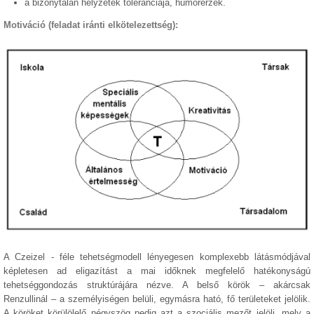
a bizonytalan helyzetek toleranciája, humorérzék.
Motiváció (feladat iránti elkötelezettség):
A Czeizel - féle tehetségmodell lényegesen komplexebb látásmódjával
képletesen ad eligazítást a mai időknek megfelelő hatékonyságú
tehetséggondozás struktúrájára nézve. A belső körök – akárcsak
Renzullinál – a személyiségen belüli, egymásra ható, fő területeket jelölik.
A köröket körülölelő négyszög pedig azt a szociális mezőt jelöli, mely a