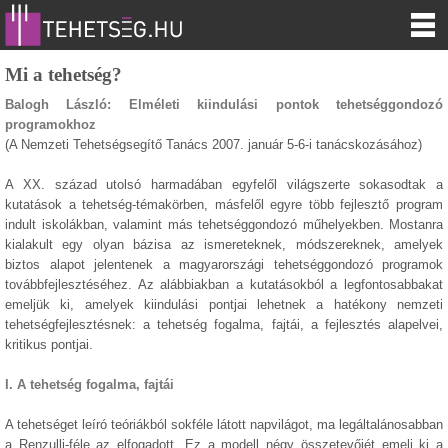
Mi a tehetség?
Balogh László: Elméleti kiindulási pontok tehetséggondozó
programokhoz
(A Nemzeti Tehetségsegítő Tanács 2007. január 5-6-i tanácskozásához)
A XX. század utolsó harmadában egyfelől világszerte sokasodtak a
kutatások a tehetség-témakörben, másfelől egyre több fejlesztő program
indult iskolákban, valamint más tehetséggondozó műhelyekben. Mostanra
kialakult egy olyan bázisa az ismereteknek, módszereknek, amelyek
biztos alapot jelentenek a magyarországi tehetséggondozó programok
továbbfejlesztéséhez. Az alábbiakban a kutatásokból a legfontosabbakat
emeljük ki, amelyek kiindulási pontjai lehetnek a hatékony nemzeti
tehetségfejlesztésnek: a tehetség fogalma, fajtái, a fejlesztés alapelvei,
kritikus pontjai.
I. A tehetség fogalma, fajtái
A tehetséget leíró teóriákból sokféle látott napvilágot, ma legáltalánosabban
a Renzulli-féle az elfogadott. Ez a modell négy összetevőjét emeli ki a