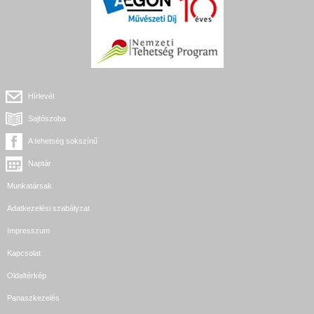
Hírlevél
Sajtószoba
A tehetség sokszínű
Naptár
Munkatársak
Adatkezelési szabályzat
Impresszum
Kapcsolat
Oldaltérkép
Panaszkezelés