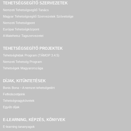
TEHETSÉGSEGÍTŐ SZERVEZETEK
Nemzeti Tehetségsegítő Tanács
Magyar Tehetségsegítő Szervezetek Szövetsége
Nemzeti Tehetségpont
Európai Tehetségközpont
A Matehetsz Tagszervezetei
TEHETSÉGSEGÍTŐ
PROJEKTEK
Tehetséghidak Program (TÁMOP 3.4.5)
Nemzeti Tehetség Program
Tehetségek Magyarországa
DÍJAK, KITÜNTETÉSEK
Bonis Bona – A nemzet tehetségeiért
Felfedezettjeink
Tehetségnagykövetek
Egyéb díjak
E-LEARNING, KÉPZÉS, KÖNYVEK
E-learning tananyagok