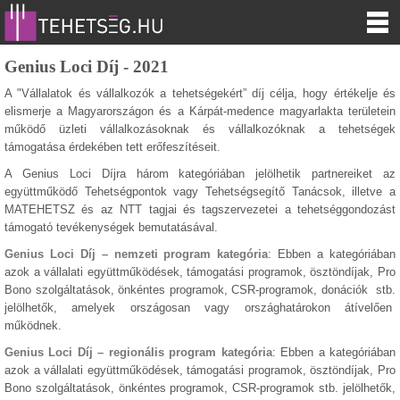
Genius Loci Díj - 2021
A "Vállalatok és vállalkozók a tehetségekért” díj célja, hogy értékelje és
elismerje a Magyarországon és a Kárpát-medence magyarlakta területein
működő üzleti vállalkozásoknak és vállalkozóknak a tehetségek
támogatása érdekében tett erőfeszítéseit.
A Genius Loci Díjra három kategóriában jelölhetik partnereiket az
együttműködő Tehetségpontok vagy Tehetségsegítő Tanácsok, illetve a
MATEHETSZ és az NTT tagjai és tagszervezetei a tehetséggondozást
támogató tevékenységek bemutatásával.
Genius Loci Díj – nemzeti program kategória
: Ebben a kategóriában
azok a vállalati együttműködések, támogatási programok, ösztöndíjak, Pro
Bono szolgáltatások, önkéntes programok, CSR-programok, donációk stb.
jelölhetők, amelyek országosan vagy országhatárokon átívelően
működnek.
Genius Loci Díj – regionális program kategória
: Ebben a kategóriában
azok a vállalati együttműködések, támogatási programok, ösztöndíjak, Pro
Bono szolgáltatások, önkéntes programok, CSR-programok stb. jelölhetők,