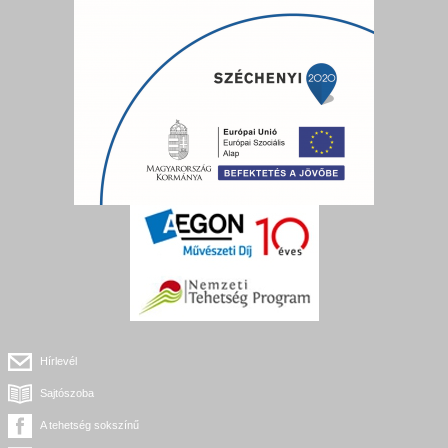
Hírlevél
Sajtószoba
A tehetség sokszínű