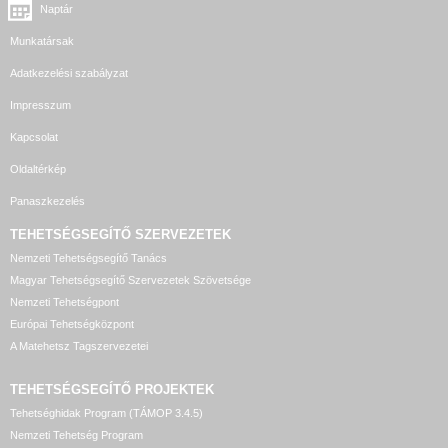
Naptár
Munkatársak
Adatkezelési szabályzat
Impresszum
Kapcsolat
Oldaltérkép
Panaszkezelés
TEHETSÉGSEGÍTŐ SZERVEZETEK
Nemzeti Tehetségsegítő Tanács
Magyar Tehetségsegítő Szervezetek Szövetsége
Nemzeti Tehetségpont
Európai Tehetségközpont
A Matehetsz Tagszervezetei
TEHETSÉGSEGÍTŐ
PROJEKTEK
Tehetséghidak Program (TÁMOP 3.4.5)
Nemzeti Tehetség Program