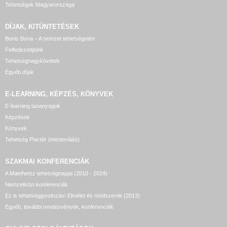
Tehetségek Magyarországa
DÍJAK, KITÜNTETÉSEK
Bonis Bona – A nemzet tehetségeiért
Felfedezettjeink
Tehetségnagykövetek
Egyéb díjak
E-LEARNING, KÉPZÉS, KÖNYVEK
E-learning tananyagok
Képzések
Könyvek
Tehetség Piactér (mentorálás)
SZAKMAI KONFERENCIÁK
A Matehetsz tehetségnapjai (2010 - 2024)
Nemzetközi konferenciák
Ez is tehetséggondozás! Elmélet és módszerek (2013)
Egyéb, további rendezvények, konferenciák