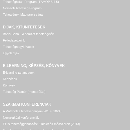
Tehetséghidak Program (TÁMOP 3.4.5)
Nemzeti Tehetség Program
Tehetségek Magyarországa
DÍJAK, KITÜNTETÉSEK
Bonis Bona – A nemzet tehetségeiért
Felfedezettjeink
Tehetségnagykövetek
Egyéb díjak
E-LEARNING, KÉPZÉS, KÖNYVEK
E-learning tananyagok
Képzések
Könyvek
Tehetség Piactér (mentorálás)
SZAKMAI KONFERENCIÁK
A Matehetsz tehetségnapjai (2010 - 2024)
Nemzetközi konferenciák
Ez is tehetséggondozás! Elmélet és módszerek (2013)