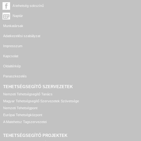
A tehetség sokszínű
Naptár
Munkatársak
Adatkezelési szabályzat
Impresszum
Kapcsolat
Oldaltérkép
Panaszkezelés
TEHETSÉGSEGÍTŐ SZERVEZETEK
Nemzeti Tehetségsegítő Tanács
Magyar Tehetségsegítő Szervezetek Szövetsége
Nemzeti Tehetségpont
Európai Tehetségközpont
A Matehetsz Tagszervezetei
TEHETSÉGSEGÍTŐ
PROJEKTEK