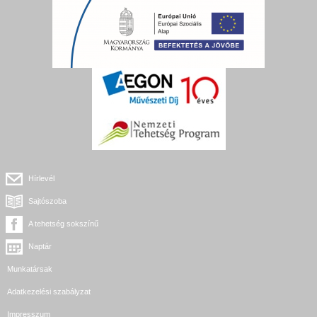
Hírlevél
Sajtószoba
A tehetség sokszínű
Naptár
Munkatársak
Adatkezelési szabályzat
Impresszum