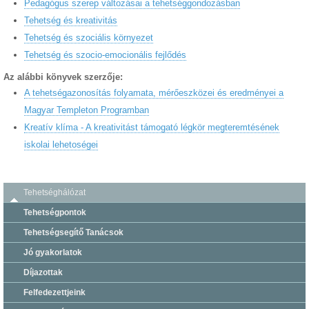
Pedagógus szerep változásai a tehetséggondozásban
Tehetség és kreativitás
Tehetség és szociális környezet
Tehetség és szocio-emocionális fejlődés
Az alábbi könyvek szerzője:
A tehetségazonosítás folyamata, mérőeszközei és eredményei a
Magyar Templeton Programban
Kreatív klíma - A kreativitást támogató légkör megteremtésének
iskolai lehetoségei
Tehetséghálózat
Tehetségpontok
Tehetségsegítő Tanácsok
Jó gyakorlatok
Díjazottak
Felfedezettjeink