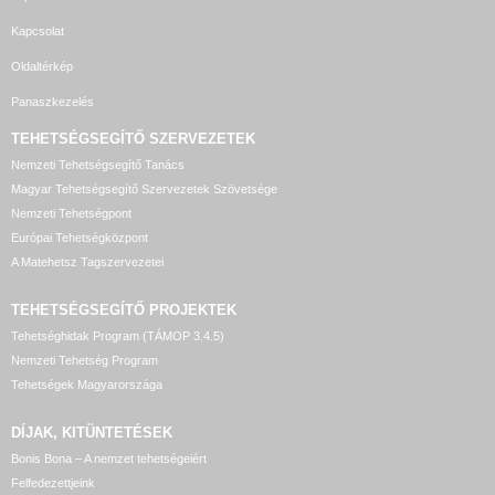
Kapcsolat
Oldaltérkép
Panaszkezelés
TEHETSÉGSEGÍTŐ SZERVEZETEK
Nemzeti Tehetségsegítő Tanács
Magyar Tehetségsegítő Szervezetek Szövetsége
Nemzeti Tehetségpont
Európai Tehetségközpont
A Matehetsz Tagszervezetei
TEHETSÉGSEGÍTŐ
PROJEKTEK
Tehetséghidak Program (TÁMOP 3.4.5)
Nemzeti Tehetség Program
Tehetségek Magyarországa
DÍJAK, KITÜNTETÉSEK
Bonis Bona – A nemzet tehetségeiért
Felfedezettjeink