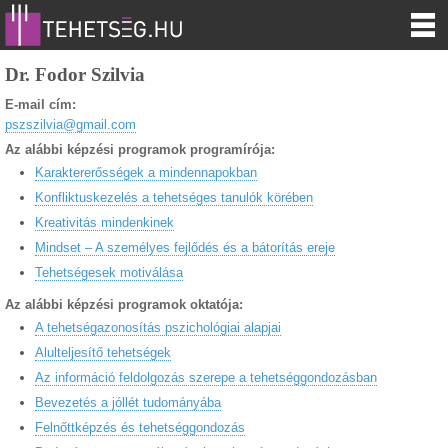
Dr. Fodor Szilvia
E-mail cím:
pszszilvia@gmail.com
Az alábbi képzési programok programírója:
Karaktererősségek a mindennapokban
Konfliktuskezelés a tehetséges tanulók körében
Kreativitás mindenkinek
Mindset – A személyes fejlődés és a bátorítás ereje
Tehetségesek motiválása
Az alábbi képzési programok oktatója:
A tehetségazonosítás pszichológiai alapjai
Alulteljesítő tehetségek
Az információ feldolgozás szerepe a tehetséggondozásban
Bevezetés a jóllét tudományába
Felnőttképzés és tehetséggondozás