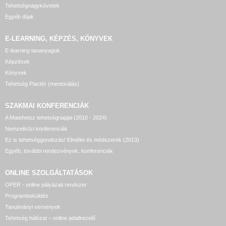
Tehetségnagykövetek
Egyéb díjak
E-LEARNING, KÉPZÉS, KÖNYVEK
E-learning tananyagok
Képzések
Könyvek
Tehetség Piactér (mentorálás)
SZAKMAI KONFERENCIÁK
A Matehetsz tehetségnapjai (2010 - 2024)
Nemzetközi konferenciák
Ez is tehetséggondozás! Elmélet és módszerek (2013)
Egyéb, további rendezvények, konferenciák
ONLINE SZOLGÁLTATÁSOK
OPER - online pályázati rendszer
Programbeküldés
Tanulmányi versenyek
Tehetség hálózat – online adatkezelő