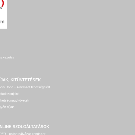
szkezelés
ÍJAK, KITÜNTETÉSEK
nis Bona – A nemzet tehetségeiért
lfedezettjeink
ehetségnagykövetek
yéb díjak
NLINE SZOLGÁLTATÁSOK
ER - online pályázati rendszer