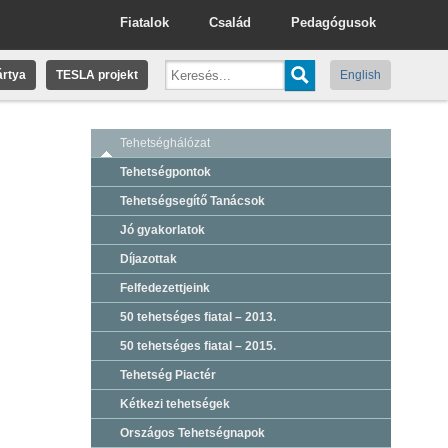
Fiatalok
Család
Pedagógusok
rtya
TESLA projekt
English
Tehetséghálózat
Tehetségpontok
Tehetségsegítő Tanácsok
Jó gyakorlatok
Díjazottak
Felfedezettjeink
50 tehetséges fiatal – 2013.
50 tehetséges fiatal – 2015.
Tehetség Piactér
Kétkezi tehetségek
Országos Tehetségnapok