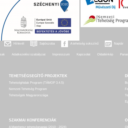
Hírlevél
Sajtószoba
A tehetség sokszínű
Naptár
sak
Adatkezelési szabályzat
Impresszum
Kapcsolat
Oldaltérkép
Pana
TEHETSÉGSEGÍTŐ
PROJEKTEK
D
Tehetséghidak Program (TÁMOP 3.4.5)
Bo
Nemzeti Tehetség Program
Fe
Tehetségek Magyarországa
T
Eg
SZAKMAI KONFERENCIÁK
O
A Matehetsz tehetségnapjai (2010 - 2024)
OP