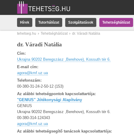
Hírek
Tutorhálózat
Szolgáltatások
Tehetséghálózat
tehetseg.hu
Tehetséghálózat
dr. Váradi Natália
dr. Váradi Natália
Cím:
Ukrajna 90202 Beregszász ,Berehove), Kossuth tér 6.
E-mail cím:
agora@kmf.uz.ua
Telefonszám:
00-380-31-24-2-50-12 (153)
Az alábbi tehetségpontok kapcsolattartója:
"GENIUS" Jótékonysági Alapítvány
GENIUS
Ukrajna 90202 Beregszász ,Berehove), Kossuth tér 6.
00-380-314-124343
agora@kmf.uz.ua
Az alábbi tehetségsegítő tanácsok kapcsolattartója: