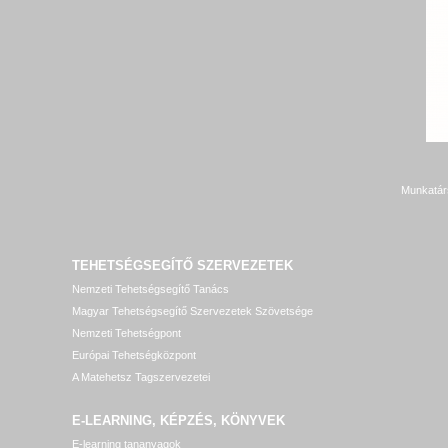
Munkatár
TEHETSÉGSEGÍTŐ SZERVEZETEK
Nemzeti Tehetségsegítő Tanács
Magyar Tehetségsegítő Szervezetek Szövetsége
Nemzeti Tehetségpont
Európai Tehetségközpont
A Matehetsz Tagszervezetei
E-LEARNING, KÉPZÉS, KÖNYVEK
E-learning tananyagok