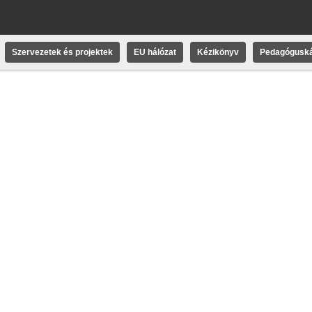
Szervezetek és projektek
EU hálózat
Kézikönyv
Pedagóguská