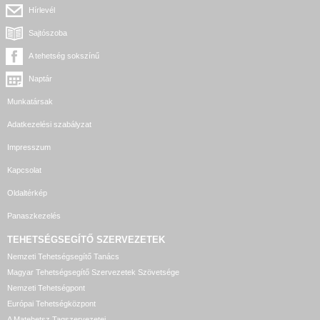
Hírlevél
Sajtószoba
A tehetség sokszínű
Naptár
Munkatársak
Adatkezelési szabályzat
Impresszum
Kapcsolat
Oldaltérkép
Panaszkezelés
TEHETSÉGSEGÍTŐ SZERVEZETEK
Nemzeti Tehetségsegítő Tanács
Magyar Tehetségsegítő Szervezetek Szövetsége
Nemzeti Tehetségpont
Európai Tehetségközpont
A Matehetsz Tagszervezetei