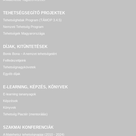
TEHETSÉGSEGÍTŐ
PROJEKTEK
Tehetséghidak Program (TÁMOP 3.4.5)
Nemzeti Tehetség Program
Tehetségek Magyarországa
DÍJAK, KITÜNTETÉSEK
Bonis Bona – A nemzet tehetségeiért
Felfedezettjeink
Tehetségnagykövetek
Egyéb díjak
E-LEARNING, KÉPZÉS, KÖNYVEK
E-learning tananyagok
Képzések
Könyvek
Tehetség Piactér (mentorálás)
SZAKMAI KONFERENCIÁK
A Matehetsz tehetségnapjai (2010 - 2024)